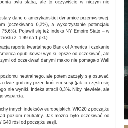
odnia była słaba, ale to oczywiście w niczym nie
stały dane o amerykańskiej dynamice przemysłowej.
/m (oczekiwano 0,2%), a wykorzystanie potencjału
75,6%). Pojawił się też indeks NY Empire State – w
rostu z -1,99 na 1 pkt.).
cja raportu kwartalnego Bank of America i czekanie
America opublikował wyniki lepsze od oczekiwań, ale
bszymi od oczekiwań danymi makro nie pomagało Wall
 poziomu neutralnego, ale potem zaczęły się osuwać.
 na dwie godziny przed końcem sesji (jak to często się
go nie wynikł. Indeks stracił 0,3%. Niby niewiele, ale
go wsparcia.
chy innych indeksów europejskich. WIG20 z początku
 nad poziom neutralny. Jak można było oczekiwać od
IG40 rósł od początku sesji.