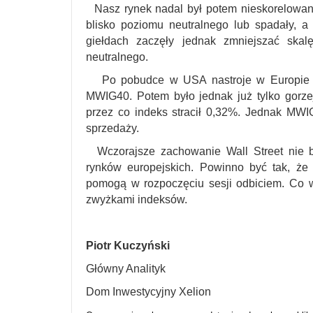
Nasz rynek nadal był potem nieskorelowany
blisko poziomu neutralnego lub spadały, 
giełdach zaczęły jednak zmniejszać sk
neutralnego.
Po pobudce w USA nastroje w Europie za
MWIG40. Potem było jednak już tylko gorzej
przez co indeks stracił 0,32%. Jednak MWI
sprzedaży.
Wczorajsze zachowanie Wall Street nie b
rynków europejskich. Powinno być tak, ż
pomogą w rozpoczęciu sesji odbiciem. Co w
zwyżkami indeksów.
Piotr Kuczyński
Główny Analityk
Dom Inwestycyjny Xelion