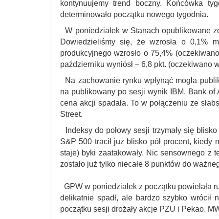
kontynuujemy trend boczny. Końcówka tyg
determinowało początku nowego tygodnia.
W poniedziałek w Stanach opublikowane zo
Dowiedzieliśmy się, że wzrosła o 0,1% m
produkcyjnego wzrosło o 75,4% (oczekiwano 
październiku wyniósł – 6,8 pkt. (oczekiwano wz
Na zachowanie rynku wpłynąć mogła publika
na publikowany po sesji wynik IBM. Bank of 
cena akcji spadała. To w połączeniu ze sła
Street.
Indeksy do połowy sesji trzymały się blisko
S&P 500 tracił już blisko pół procent, kiedy
staje) byki zaatakowały. Nic sensownego z te
zostało już tylko niecałe 8 punktów do ważne
GPW w poniedziałek z początku powielała ru
delikatnie spadł, ale bardzo szybko wrócił
początku sesji drożały akcje PZU i Pekao. MW