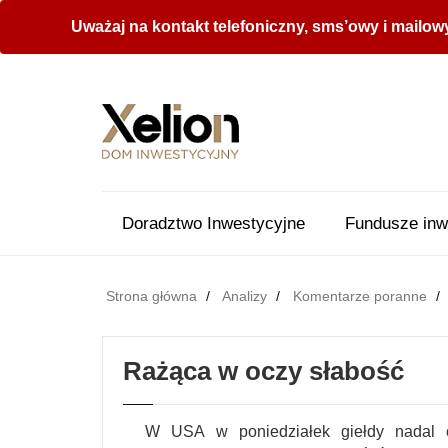
Uważaj na kontakt telefoniczny, sms’owy i mailow
Doradztwo Inwestycyjne
Fundusze inw
Strona główna
Analizy
Komentarze poranne
Rażąca w oczy słabość
W USA w poniedziałek giełdy nadal c