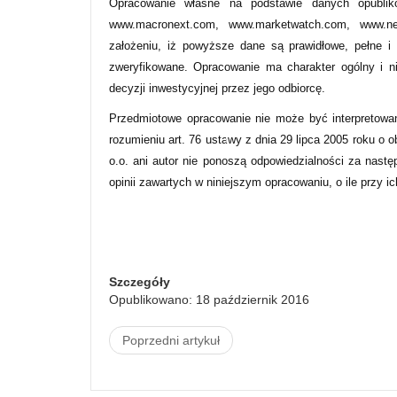
Opracowanie własne na podstawie danych opublik
www.macronext.com, www.marketwatch.com, www.new
założeniu, iż powyższe dane są prawidłowe, pełne i
zweryfikowane. Opracowanie ma charakter ogólny i n
decyzji inwestycyjnej przez jego odbiorcę.
Przedmiotowe opracowanie nie może być interpretowa
rozumieniu art. 76 ustawy z dnia 29 lipca 2005 roku o 
o.o. ani autor nie ponoszą odpowiedzialności za nastę
opinii zawartych w niniejszym opracowaniu, o ile przy i
Szczegóły
Opublikowano: 18 październik 2016
Poprzedni artykuł