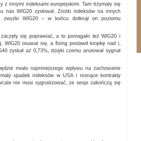
 z innymi indeksami europejskimi. Tam trzymały się
a u nas WIG20 zyskiwał. Zniżki indeksów na innych
alę zwyżki WIG20 – w końcu dotknął on poziomu
częły się poprawiać, a to pomagało też WIG20 i
. WIG20 osuwał się, a fixing postawił kropkę nad i,
G40 zyskał aż 0,73%, dzięki czemu anulował sygnał
ędzie miało najmniejszego wpływu na zachowanie
e mały spadek indeksów w USA i rosnące kontrakty
cale nie musi sygnalizować, ze sesje zakończą się