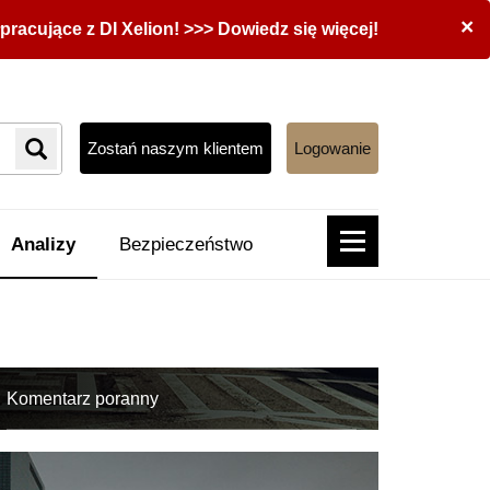
×
acujące z DI Xelion! >>> Dowiedz się więcej!
Zostań naszym klientem
Logowanie
Analizy
Bezpieczeństwo
Komentarz poranny