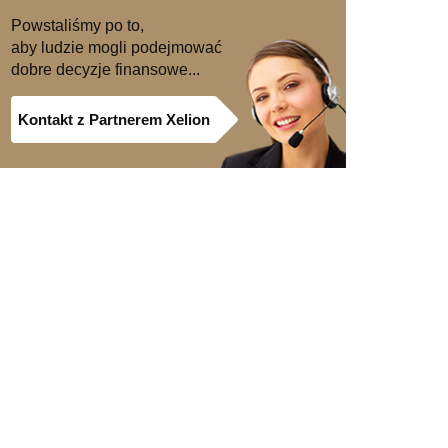
Powstaliśmy po to,
aby ludzie mogli podejmować
dobre decyzje finansowe...
Kontakt z Partnerem Xelion