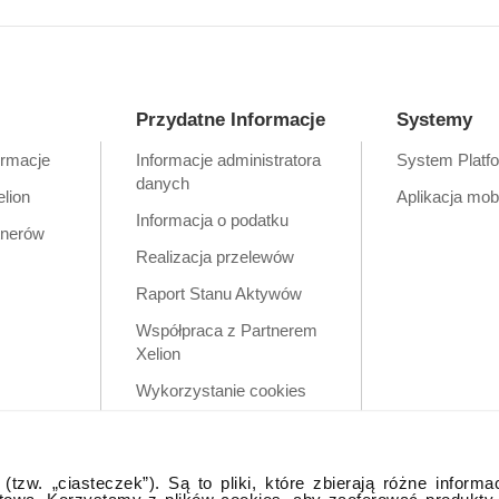
Przydatne Informacje
Systemy
ormacje
Informacje administratora
System Platf
danych
elion
Aplikacja mob
Informacja o podatku
tnerów
Realizacja przelewów
Raport Stanu Aktywów
Współpraca z Partnerem
Xelion
Wykorzystanie cookies
Zastrzeżenia prawne
Polityka prywatności w
tzw. „ciasteczek”). Są to pliki, które zbierają różne informa
aplikacji mobilnej