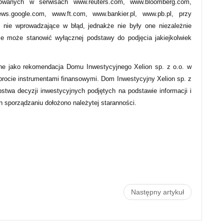
owanych w serwisach www.reuters.com, www.bloomberg.com,
s.google.com, www.ft.com, www.bankier.pl, www.pb.pl, przy
 nie wprowadzające w błąd, jednakże nie były one niezależnie
ie może stanowić wyłącznej podstawy do podjęcia jakiejkolwiek
ne jako rekomendacja Domu Inwestycyjnego Xelion sp. z o.o. w
obrocie instrumentami finansowymi. Dom Inwestycyjny Xelion sp. z
pstwa decyzji inwestycyjnych podjętych na podstawie informacji i
ch sporządzaniu dołożono należytej staranności.
Następny artykuł