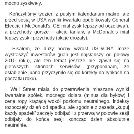
mocno zyskiwały.
Kończyliśmy tydzień z pustym kalendarium makro, ale
przed sesją w USA wyniki kwartału opublikowały General
Electric i McDonald's. GE miał zysk lepszy od oczekiwań,
a przychody gorsze – akcje taniały, a McDonald's miał
lepszy zysk i przychody (akcje drożały).
Pisałem, że duży nocny wzrost USD/CNY może
wystraszyć inwestorów (juan jest najsłabszy od połowy
2010 roku), ale ten temat jeszcze nie zjawił się na
pierwszych stronach serwisów (przypominam, że
osłabienie juana przyczyniło się do korekty na rynkach na
początku roku).
Wall Street miała do przetrawienia mieszane wyniki
kwartalne spółek, mocnego dolara (minus dla byków) i
cenę ropy krążącą wokół poziomu neutralnego. Indeksy
rozpoczęły dzień od spadku, ale zgodnie z zasadą „kupuj
każdy spadek” zaczęły odbijać i z przerwą w połowie sesji
odbijały do końca sesji kończąc dzień absolutnie
neutralnie.