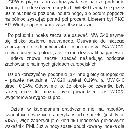
GPW w piątek rano zachowywała się bardzo podobnie
do innych indeksów europejskich. WIG20 trzymał się przez
30 minut blisko poziomu neutralnego, ale potem popędził
na północ zyskując ponad pół procent. Liderem był PKO
BP. Wtedy dopiero rynek wszedł w marazm.
Po południu indeks zaczął się osuwać. MWIG40 trzymał
się blisko poziomu neutralnego. Osuwanie do niczego
znaczącego nie doprowadziło. Po pobudce w USA WIG20
znowu ruszył na północ, ale ten ruch też spalił na panewce
i indeks znowu zaczął spadać naśladując podobne
zachowanie na innych giełdach europejskich.
Dzień kończyliśmy podobnie jak inne giełdy europejskie
– prawie neutralnie. WIG20 zyskał 0,19%, a MWIG40
stracił 0,14%. Gdyby nie to, że obroty od czwartku były
raczej małe to można było powiedzieć, że WIG20
wygenerował sygnał kupna.
Dzisiaj w kalendarium praktycznie nie ma raportów
kwartalnych ważnych amerykańskich spółek (jest tylko
VISA), więc zadecydują o kierunku indeksów giełdowych
wskaźniki PMI. Już w nocy został opublikowany indeks dla