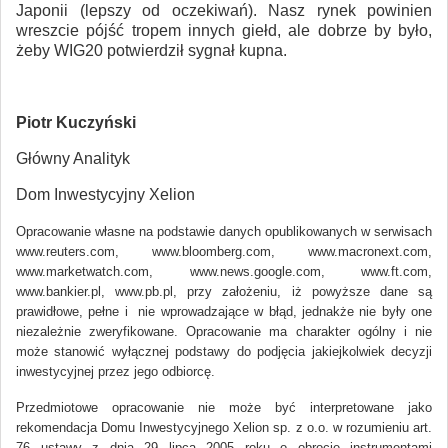
Japonii (lepszy od oczekiwań). Nasz rynek powinien
wreszcie pójść tropem innych giełd, ale dobrze by było,
żeby WIG20 potwierdził sygnał kupna.
Piotr Kuczyński
Główny Analityk
Dom Inwestycyjny Xelion
Opracowanie własne na podstawie danych opublikowanych w serwisach
www.reuters.com, www.bloomberg.com, www.macronext.com,
www.marketwatch.com, www.news.google.com, www.ft.com,
www.bankier.pl, www.pb.pl, przy założeniu, iż powyższe dane są
prawidłowe, pełne i nie wprowadzające w błąd, jednakże nie były one
niezależnie zweryfikowane. Opracowanie ma charakter ogólny i nie
może stanowić wyłącznej podstawy do podjęcia jakiejkolwiek decyzji
inwestycyjnej przez jego odbiorcę.
Przedmiotowe opracowanie nie może być interpretowane jako
rekomendacja Domu Inwestycyjnego Xelion sp. z o.o. w rozumieniu art.
76 ustawy z dnia 29 lipca 2005 roku o obrocie instrumentami