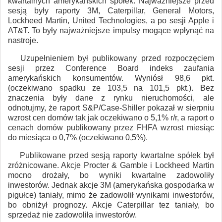
kwartalnych amerykańskich spółek. Najważniejsze przed
sesją były raporty 3M, Caterpillar, General Motors,
Lockheed Martin, United Technologies, a po sesji Apple i
AT&T. To były najważniejsze impulsy mogące wpłynąć na
nastroje.
Uzupełnieniem był publikowany przed rozpoczęciem
sesji przez Conference Board indeks zaufania
amerykańskich konsumentów. Wyniósł 98,6 pkt.
(oczekiwano spadku ze 103,5 na 101,5 pkt.). Bez
znaczenia były dane z rynku nieruchomości, ale
odnotujmy, że raport S&P/Case-Shiller pokazał w sierpniu
wzrost cen domów tak jak oczekiwano o 5,1% r/r, a raport o
cenach domów publikowany przez FHFA wzrost miesiąc
do miesiąca o 0,7% (oczekiwano 0,5%).
Publikowane przed sesją raporty kwartalne spółek był
zróżnicowane. Akcje Procter & Gamble i Lockheed Martin
mocno drożały, bo wyniki kwartalne zadowoliły
inwestorów. Jednak akcje 3M (amerykańska gospodarka w
pigułce) taniały, mimo że zadowolił wynikami inwestorów,
bo obniżył prognozy. Akcje Caterpillar tez taniały, bo
sprzedaż nie zadowoliła inwestorów.