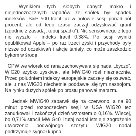
Wynikiem tych słabych danych makro i
niejednoznacznych raportów ze spółek był spadek
indeksów. S&P 500 tracił już w połowie sesji ponad pół
procent, ale od tego czasu zaczął odzyskiwać grunt
(zgodnie z zasadą „kupuj spadki”). Nic sensownego z tego
nie wyszło – indeks tracił 0,38%. Po sesji wyniki
opublikował Apple – po raz trzeci zyski i przychody były
niższe od oczekiwań i akcje taniały, co może zaszkodzić
bykom w środę.
GPW we wtorek od rana zachowywała się nadal „byczo”.
WIG20 szybko zyskiwał, ale MWIG40 rósł nieznacznie.
Przed południem indeksy europejskie zaczęły się osuwać,
ale u nas WIG20 niechętnie poddawał się tym nastrojom.
Na rynku dużych spółek po prostu panował marazm.
Jednak MWIG40 zabarwił się na czerwono, a na 90
minut przed rozpoczęciem sesji w USA WIG20 też
zanurkował i zakończył dzień wzrostem o 0,16%. Więcej,
bo 0,71% stracił MWIG40 i tutaj nadal istnieje zagrożenie
utworzenia podwójnego szczytu. WIG20 nadal
podtrzymuje sygnał kupna.