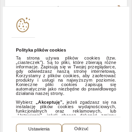
Władze i struktura spółki
Instytucje współpracujące
Polityka informacyjna DI Xelion
Polityka plików cookies
Ta strona używa plików cookies (tzw.
„ciasteczek”). Są to pliki, które zbierają różne
Zastrzeżenia prawne
informacje. Zapisują się w Twojej przeglądarce,
gdy odwiedzasz naszą stronę internetową.
Korzystamy z plików cookies, aby zaoferować
produkty i usługi na najwyższym poziomie.
ESG
Konieczne pliki cookies zapisują się
automatycznie jako niezbędne do prawidłowego
działania naszej strony.
Dostępność
Wybierz
„Akceptuję”,
jeżeli zgadzasz się na
instalację plików cookies wydajnościowych,
funkcjonalnych oraz reklamowych, lub
„Ustawienia”, jeżeli chcesz dokonać zmiany
ustawień dotyczących plików cookies.
PEŁNA WERSJA SERWISU
Dzięki plikom cookies możemy: udostępniać
Ustawienia
Odrzuć