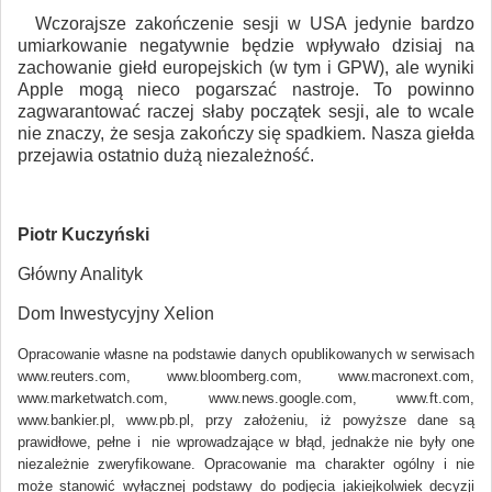
Wczorajsze zakończenie sesji w USA jedynie bardzo
umiarkowanie negatywnie będzie wpływało dzisiaj na
zachowanie giełd europejskich (w tym i GPW), ale wyniki
Apple mogą nieco pogarszać nastroje. To powinno
zagwarantować raczej słaby początek sesji, ale to wcale
nie znaczy, że sesja zakończy się spadkiem. Nasza giełda
przejawia ostatnio dużą niezależność.
Piotr Kuczyński
Główny Analityk
Dom Inwestycyjny Xelion
Opracowanie własne na podstawie danych opublikowanych w serwisach
www.reuters.com, www.bloomberg.com, www.macronext.com,
www.marketwatch.com, www.news.google.com, www.ft.com,
www.bankier.pl, www.pb.pl, przy założeniu, iż powyższe dane są
prawidłowe, pełne i nie wprowadzające w błąd, jednakże nie były one
niezależnie zweryfikowane. Opracowanie ma charakter ogólny i nie
może stanowić wyłącznej podstawy do podjęcia jakiejkolwiek decyzji