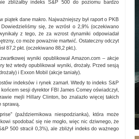
nie zbliżałby indeks S&P 500 do poziomu bardzo
w piątek dane makro. Najważniejszy był raport o PKB
 Dowiedzieliśmy się, że wzrósł o 2,9% (oczekiwano
 wynikały z tego, że za wzrost dynamiki odpowiadał
ętrzny, co może poważnie martwić. Ostateczny odczyt
ł 87,2 pkt. (oczekiwano 88,2 pkt.).
 czwartkowej wyniki opublikował Amazon.com – akcje
óry też wtedy opublikował wyniki, drożały. Przed sesją
ożały) i Exxon Mobil (akcje taniały).
rostów indeksów i rynek zamarł. Wtedy to indeks S&P
d końcem sesji dyrektor FBI James Comey oświadczył,
ie mejli Hillary Clinton, bo znalazło więcej takich
e sprawą.
prise” (październikowa niespodzianka), która może
kowi spodobać się nie mogło, więc nic dziwnego, że
&P 500 stracił 0,3%), ale zbliżył indeks do ważnego