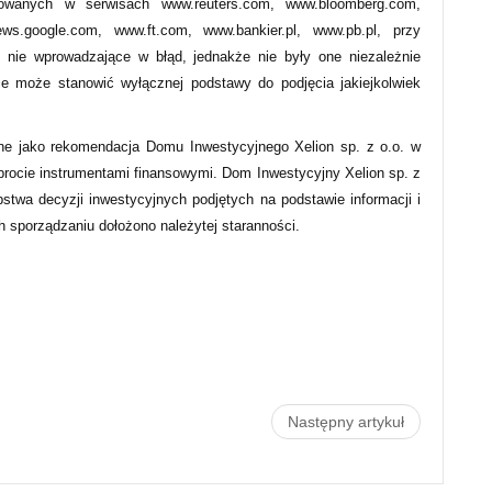
owanych w serwisach www.reuters.com, www.bloomberg.com,
s.google.com, www.ft.com, www.bankier.pl, www.pb.pl, przy
 nie wprowadzające w błąd, jednakże nie były one niezależnie
ie może stanowić wyłącznej podstawy do podjęcia jakiejkolwiek
ne jako rekomendacja Domu Inwestycyjnego Xelion sp. z o.o. w
obrocie instrumentami finansowymi. Dom Inwestycyjny Xelion sp. z
pstwa decyzji inwestycyjnych podjętych na podstawie informacji i
ch sporządzaniu dołożono należytej staranności.
Następny artykuł