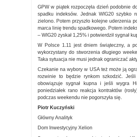
GPW w piątek rozpoczęła dzień podobnie do 
spadku indeksów. Jednak WIG20 szybko ru
zielono. Potem przyszło kolejne uderzenia 
marca linię trendu spadkowego. Potem indek
– WIG20 zyskał 1,25% i potwierdził sygnał ku
W Polsce 1.11 jest dniem świąteczny, a po
wykorzystany do stworzenia długiego weeke
Taka sytuacja nie musi jednak ograniczać akt
Czekanie na wybory w USA też może ją ogran
rozwinie to będzie rynkom szkodzić. Jeśli
obowiązuje sygnał kupna i jeśli wygra H
poniedziałek rano reakcja kontraktów (rosły
podczas weekendu nie pogorszyła się.
Piotr Kuczyński
Główny Analityk
Dom Inwestycyjny Xelion