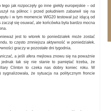
tego jak rozpoczęły go inne giełdy europejskie – od
szył na północ i przed południem zabarwił się na
popytu i w tym momencie WIG20 testował już idącą od
s zaczął się osuwać, ale końcówka była bardzo mocna
pna.
nieważ jest to wtorek to poniedziałek może zostać
ndu. to często zmniejsza aktywność w poniedziałek.
ywności graczy w pozostałe dni tygodnia.
iczać, a jeśli afera mejlowa znowu się na poważnie
 jednak tak się nie stanie to pamiętać trzeba, że
illary Clinton to czeka nas dobry koniec roku. W
) sygnalizowała, że sytuacja na politycznym froncie