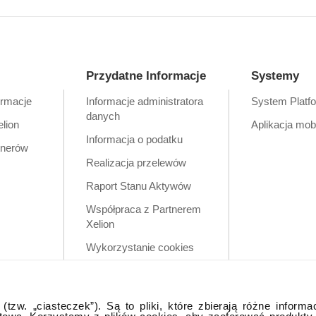
Przydatne Informacje
Systemy
ormacje
Informacje administratora
System Platf
danych
elion
Aplikacja mob
Informacja o podatku
tnerów
Realizacja przelewów
Raport Stanu Aktywów
Współpraca z Partnerem
Xelion
Wykorzystanie cookies
Zastrzeżenia prawne
Polityka prywatności w
tzw. „ciasteczek”). Są to pliki, które zbierają różne informa
aplikacji mobilnej