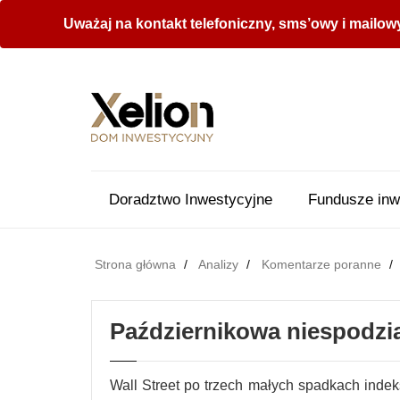
Uważaj na kontakt telefoniczny, sms’owy i mailow
Doradztwo Inwestycyjne
Fundusze inw
Strona główna
Analizy
Komentarze poranne
Październikowa niespodzi
Wall Street po trzech małych spadkach inde