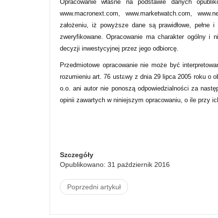
Opracowanie własne na podstawie danych opublik
www.macronext.com, www.marketwatch.com, www.new
założeniu, iż powyższe dane są prawidłowe, pełne i
zweryfikowane. Opracowanie ma charakter ogólny i n
decyzji inwestycyjnej przez jego odbiorcę.
Przedmiotowe opracowanie nie może być interpretowa
rozumieniu art. 76 ustawy z dnia 29 lipca 2005 roku o 
o.o. ani autor nie ponoszą odpowiedzialności za nastę
opinii zawartych w niniejszym opracowaniu, o ile przy i
Szczegóły
Opublikowano: 31 październik 2016
Poprzedni artykuł