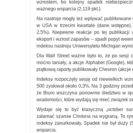
wzrostem, bo kolejny spadek niebezpiecz
ważnego wsparcia (2.119 pkt.).
Na nastroje mogły też wpływać publikowane 
w USA w trzecim kwartale (dane wstępne).
2,5%). Niepewne reakcje po tej publikacji
eksport i wzrost zapasów – spadł popyt wewn
indeksu nastroju Uniwersytetu Michigan wyniós
Dla Wall Street ważne było to, że po sesji
mocno taniały, a akcje Alphabet (Google), kt
piątkową raporty publikowały Chevron (akcje dr
Indeksy rozpoczęły sesję od niewielkich wz
500 zyskiwał około 0,3%. Na 3 godziny prze
że Biuro wszczyna ponownie śledztwo w spraw
wiadomości, które wydają się mieć związek z
Wydaje się to być klasyczną „october sur
załamać szanse Clintona na wygraną. To ryn
indeksy zanurkowały. Spadek nie był duży (S
wsparcia.