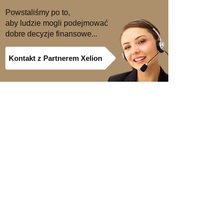
Powstaliśmy po to,
aby ludzie mogli podejmować
dobre decyzje finansowe...
Kontakt z Partnerem Xelion