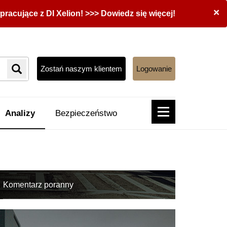
×
acujące z DI Xelion! >>> Dowiedz się więcej!
Zostań naszym klientem
Logowanie
Analizy
Bezpieczeństwo
Komentarz poranny