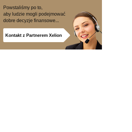
Powstaliśmy po to,
aby ludzie mogli podejmować
dobre decyzje finansowe...
Kontakt z Partnerem Xelion