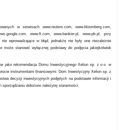
owanych w serwisach www.reuters.com, www.bloomberg.com,
s.google.com, www.ft.com, www.bankier.pl, www.pb.pl, przy
 nie wprowadzające w błąd, jednakże nie były one niezależnie
ie może stanowić wyłącznej podstawy do podjęcia jakiejkolwiek
ne jako rekomendacja Domu Inwestycyjnego Xelion sp. z o.o. w
obrocie instrumentami finansowymi. Dom Inwestycyjny Xelion sp. z
pstwa decyzji inwestycyjnych podjętych na podstawie informacji i
ch sporządzaniu dołożono należytej staranności.