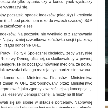
ostawało tylko pytanie: czy w końcu rynek wystraszy
e wystraszył się.
ojny początek, spadek indeksów (nieduży) i kreślenie
ym (i tuż pod poziomem rekordu wszech czasów). S&P
ne zakończenie sesji.
ndeksów. Na początku nie wynikało to z zachowania
ły. Najwyraźniej czwartkowa końcówka sesji i piątkowy
cji rządu odnośnie OFE.
Pracy i Polityki Społecznej chciałoby, żeby wszystkie
 Rezerwy Demograficznej, co skutkowałoby w pewnej
ak niemądre, że od początku mówiłem mediom, że pojawi
ak uważała i dlatego reakcja była bardzo stonowana.
m komunikacie Ministerstwa Finansów i Ministerstwa
ekt zmian w OFE zaproponowany przez Ministerstwo
nterpretować jako zgodny z wcześniejszą koncepcją, tj.
 Rezerwy Demograficznej, a reszty na III filar”.
owali się jak słonie w składzie porcelany. Naprawdę
o jest giełda i dlaczego jest ważna również dla planów