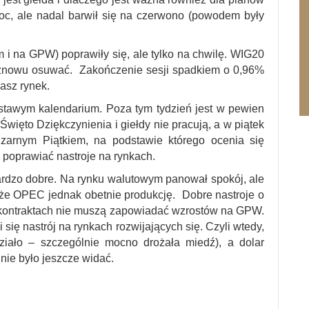
oc, ale nadal barwił się na czerwono (powodem były
i na GPW) poprawiły się, ale tylko na chwilę. WIG20
 znowu osuwać. Zakończenie sesji spadkiem o 0,96%
nasz rynek.
tawym kalendarium. Poza tym tydzień jest w pewien
więto Dziękczynienia i giełdy nie pracują, a w piątek
„Czarnym Piątkiem, na podstawie którego ocenia się
poprawiać nastroje na rynkach.
ardzo dobre. Na rynku walutowym panował spokój, ale
 że OPEC jednak obetnie produkcję. Dobre nastroje o
 kontraktach nie muszą zapowiadać wzrostów na GPW.
 się nastrój na rynkach rozwijających się. Czyli wtedy,
ziało – szczególnie mocno drożała miedź), a dolar
 nie było jeszcze widać.