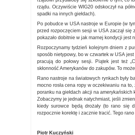
rządu. Oczywiście WIG20 odskoczył na półn
spadki na innych giełdach).
Po pobudce w USA nastroje w Europie (w tym 
przed rozpoczęciem sesji w USA zaczął się
pokazało dobitnie w jak marnej kondycji jest 
Rozpoczynamy tydzień kolejnym dniem z pus
sposób nietypowy, bo w czwartek w USA jest Ś
pracują do połowy sesji. Piątek jest też 
skłonność Amerykanów do zakupów. To może 
Rano nastroje na światowych rynkach były b
mocno rosła cena ropy w oczekiwaniu na to,
poranku na giełdach akcji na amerykańskich
Zobaczymy je jednak natychmiast, jeśli zmieni
kiedy surowce będą drożały (to rano się d
rozpocznie korektę i zacznie tracić. Tego rano
Piotr Kuczyński