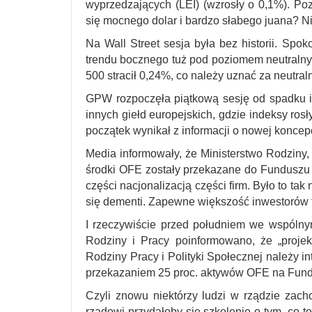
wyprzedzających (LEI) (wzrosły o 0,1%). Poz
się mocnego dolar i bardzo słabego juana? Ni
Na Wall Street sesja była bez historii. Spok
trendu bocznego tuż pod poziomem neutraln
500 stracił 0,24%, co należy uznać za neutral
GPW rozpoczęła piątkową sesję od spadku i
innych giełd europejskich, gdzie indeksy ros
początek wynikał z informacji o nowej koncep
Media informowały, że Ministerstwo Rodziny, 
środki OFE zostały przekazane do Funduszu
części nacjonalizacją części firm. Było to t
się dementi. Zapewne większość inwestorów t
I rzeczywiście przed południem we wspólny
Rodziny i Pracy poinformowano, że „proj
Rodziny Pracy i Polityki Społecznej należy i
przekazaniem 25 proc. aktywów OFE na Fundusz
Czyli znowu niektórzy ludzi w rządzie zach
rządowi przydałoby się szkolenie o tym, co t