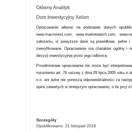
Główny Analityk
Dom Inwestycyjny Xelion
Opracowanie własne na podstawie danych opublik
www.macronext.com, www.marketwatch.com, www.new
założeniu, iż powyższe dane są prawidłowe, pełne i
zweryfikowane. Opracowanie ma charakter ogólny i n
decyzji inwestycyjnej przez jego odbiorcę.
Przedmiotowe opracowanie nie może być interpretowa
rozumieniu art. 76 ustawy z dnia 29 lipca 2005 roku o 
o.o. ani autor nie ponoszą odpowiedzialności za nastę
opinii zawartych w niniejszym opracowaniu, o ile przy i
Szczegóły
Opublikowano: 21 listopad 2016