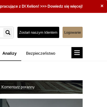
×
acujące z DI Xelion! >>> Dowiedz się więcej!
Zostań naszym klientem
Logowanie
Analizy
Bezpieczeństwo
Komentarz poranny