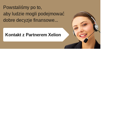
Powstaliśmy po to,
aby ludzie mogli podejmować
dobre decyzje finansowe...
Kontakt z Partnerem Xelion