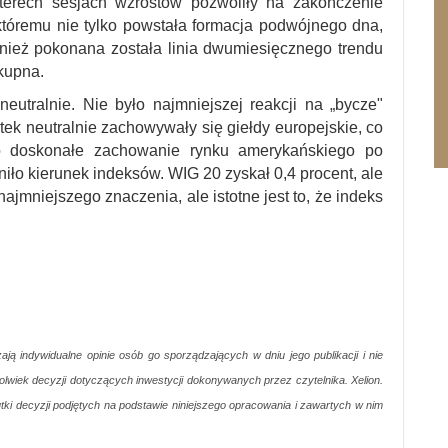
terech sesjach wzrostów pozwoliły na zakończenie
któremu nie tylko powstała formacja podwójnego dna,
ównież pokonana została linia dwumiesięcznego trendu
kupna.
utralnie. Nie było najmniejszej reakcji na „bycze"
ek neutralnie zachowywały się giełdy europejskie, co
 doskonałe zachowanie rynku amerykańskiego po
niło kierunek indeksów. WIG 20 zyskał 0,4 procent, ale
ajmniejszego znaczenia, ale istotne jest to, że indeks
ją indywidualne opinie osób go sporządzających w dniu jego publikacji i nie
lwiek decyzji dotyczących inwestycji dokonywanych przez czytelnika. Xelion.
tki decyzji podjętych na podstawie niniejszego opracowania i zawartych w nim