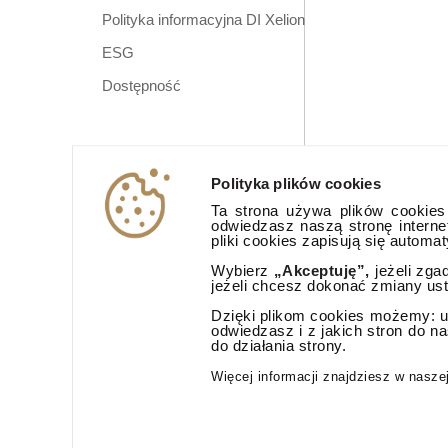
Polityka informacyjna DI Xelion
ESG
Dostępność
Polityka plików cookies
Ta strona używa plików cookies (
odwiedzasz naszą stronę interne
pliki cookies zapisują się automa
Wybierz
„Akceptuję”,
jeżeli zga
jeżeli chcesz dokonać zmiany us
Dzięki plikom cookies możemy: ud
odwiedzasz i z jakich stron do n
do działania strony.
Aplikacja mobi
Więcej informacji znajdziesz w nasze
© 2026 Dom Inwestycyjny Xelion sp. z o.o. Wszelkie prawa zast
Dom Inwestycyjny Xelion sp. z o.o., ul. Puławska 107, 02-595 