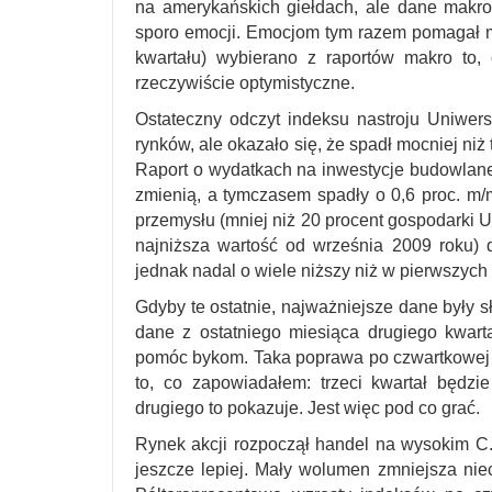
na amerykańskich giełdach, ale dane makr
sporo emocji. Emocjom tym razem pomagał ma
kwartału) wybierano z raportów makro to,
rzeczywiście optymistyczne.
Ostateczny odczyt indeksu nastroju Uniwer
rynków, ale okazało się, że spadł mocniej niż
Raport o wydatkach na inwestycje budowlane 
zmienią, a tymczasem spadły o 0,6 proc. m
przemysłu (mniej niż 20 procent gospodarki U
najniższa wartość od września 2009 roku) 
jednak nadal o wiele niższy niż w pierwszych
Gdyby te ostatnie, najważniejsze dane były 
dane z ostatniego miesiąca drugiego kwart
pomóc bykom. Taka poprawa po czwartkowej pu
to, co zapowiadałem: trzeci kwartał będzi
drugiego to pokazuje. Jest więc pod co grać.
Rynek akcji rozpoczął handel na wysokim C.
jeszcze lepiej. Mały wolumen zmniejsza nieco