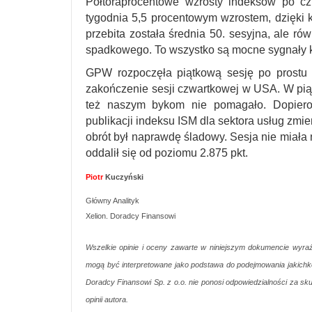
Półtoraprocentowe wzrosty indeksów po cz
tygodnia 5,5 procentowym wzrostem, dzięki 
przebita została średnia 50. sesyjna, ale r
spadkowego. To wszystko są mocne sygnały 
GPW rozpoczęła piątkową sesję po prostu ne
zakończenie sesji czwartkowej w USA. W piąt
też naszym bykom nie pomagało. Dopiero
publikacji indeksu ISM dla sektora usług zmie
obrót był naprawdę śladowy. Sesja nie miała n
oddalił się od poziomu 2.875 pkt.
Piotr
Kuczyński
Główny Analityk
Xelion. Doradcy Finansowi
Wszelkie opinie i oceny zawarte w niniejszym dokumencie wyraża
mogą być interpretowane jako podstawa do podejmowania jakichko
Doradcy Finansowi Sp. z o.o. nie ponosi odpowiedzialności za sku
opinii autora.