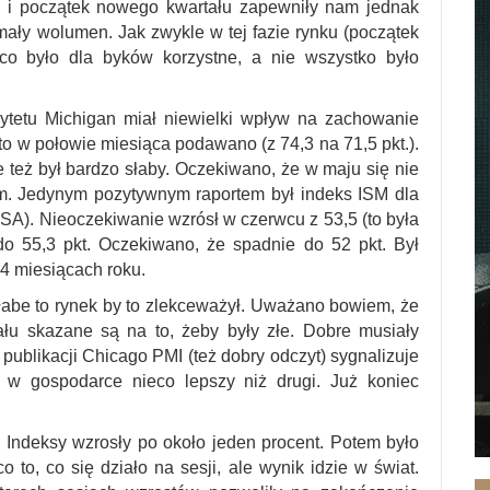
o i początek nowego kwartału zapewniły nam jednak
ły wolumen. Jak zwykle w tej fazie rynku (początek
 co było dla byków korzystne, a nie wszystko było
sytetu Michigan miał niewielki wpływ na zachowanie
 to w połowie miesiąca podawano (z 74,3 na 71,5 pkt.).
też był bardzo słaby. Oczekiwano, że w maju się nie
/m. Jedynym pozytywnym raportem był indeks ISM dla
SA). Nieoczekiwanie wzrósł w czerwcu z 53,5 (to była
do 55,3 pkt. Oczekiwano, że spadnie do 52 pkt. Był
 4 miesiącach roku.
słabe to rynek by to zlekceważył. Uważano bowiem, że
ału skazane są na to, żeby były złe. Dobre musiały
blikacji Chicago PMI (też dobry odczyt) sygnalizuje
e w gospodarce nieco lepszy niż drugi. Już koniec
 Indeksy wzrosły po około jeden procent. Potem było
 to, co się działo na sesji, ale wynik idzie w świat.