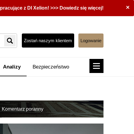
×
acujące z DI Xelion! >>> Dowiedz się więcej!
Zostań naszym klientem
Logowanie
Analizy
Bezpieczeństwo
Komentarz poranny