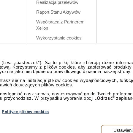
Realizacja przelewów
Raport Stanu Aktywów
Współpraca z Partnerem
Xelion
Wykorzystanie cookies
Zastrzeżenia prawne
Polityka prywatności w
tzw. „ciasteczek”). Są to pliki, które zbierają różne informa
aplikacji mobilnej
tową. Korzystamy z plików cookies, aby zaoferować produkty
tycznie jako niezbędne do prawidłowego działania naszej strony.
dzasz się na instalację plików cookies wydajnościowych, funkc
tawień dotyczących plików cookies.
ostępniać nasz serwis, dostosowywać go do Twoich preferencji,
as przychodzisz. W przypadku wybrania opcji „
Odrzuć
” zapisan
lna
j
Polityce plików cookies
.
rzeżone.
Warszawa
Ustawieni