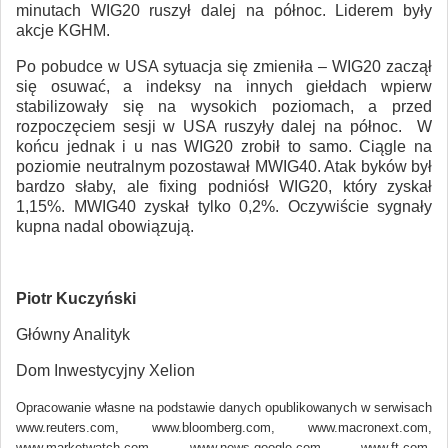
minutach WIG20 ruszył dalej na północ. Liderem były
akcje KGHM.
Po pobudce w USA sytuacja się zmieniła – WIG20 zaczął
się osuwać, a indeksy na innych giełdach wpierw
stabilizowały się na wysokich poziomach, a przed
rozpoczęciem sesji w USA ruszyły dalej na północ. W
końcu jednak i u nas WIG20 zrobił to samo. Ciągle na
poziomie neutralnym pozostawał MWIG40. Atak byków był
bardzo słaby, ale fixing podniósł WIG20, który zyskał
1,15%. MWIG40 zyskał tylko 0,2%. Oczywiście sygnały
kupna nadal obowiązują.
Piotr Kuczyński
Główny Analityk
Dom Inwestycyjny Xelion
Opracowanie własne na podstawie danych opublikowanych w serwisach
www.reuters.com, www.bloomberg.com, www.macronext.com,
www.marketwatch.com, www.news.google.com, www.ft.com,