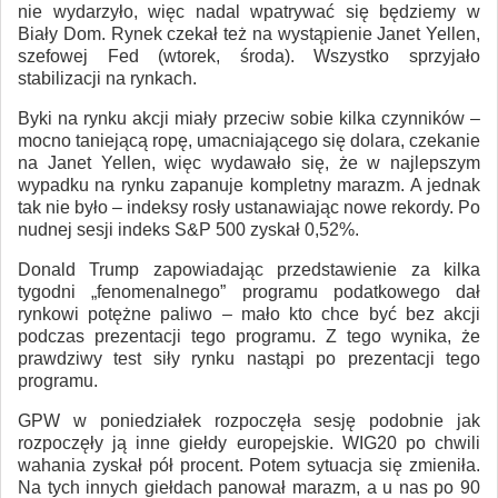
nie wydarzyło, więc nadal wpatrywać się będziemy w
Biały Dom. Rynek czekał też na wystąpienie Janet Yellen,
szefowej Fed (wtorek, środa). Wszystko sprzyjało
stabilizacji na rynkach.
Byki na rynku akcji miały przeciw sobie kilka czynników –
mocno taniejącą ropę, umacniającego się dolara, czekanie
na Janet Yellen, więc wydawało się, że w najlepszym
wypadku na rynku zapanuje kompletny marazm. A jednak
tak nie było – indeksy rosły ustanawiając nowe rekordy. Po
nudnej sesji indeks S&P 500 zyskał 0,52%.
Donald Trump zapowiadając przedstawienie za kilka
tygodni „fenomenalnego” programu podatkowego dał
rynkowi potężne paliwo – mało kto chce być bez akcji
podczas prezentacji tego programu. Z tego wynika, że
prawdziwy test siły rynku nastąpi po prezentacji tego
programu.
GPW w poniedziałek rozpoczęła sesję podobnie jak
rozpoczęły ją inne giełdy europejskie. WIG20 po chwili
wahania zyskał pół procent. Potem sytuacja się zmieniła.
Na tych innych giełdach panował marazm, a u nas po 90