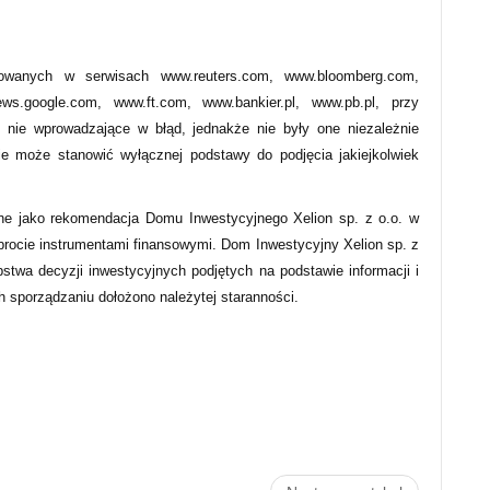
owanych w serwisach www.reuters.com, www.bloomberg.com,
s.google.com, www.ft.com, www.bankier.pl, www.pb.pl, przy
 nie wprowadzające w błąd, jednakże nie były one niezależnie
ie może stanowić wyłącznej podstawy do podjęcia jakiejkolwiek
ne jako rekomendacja Domu Inwestycyjnego Xelion sp. z o.o. w
obrocie instrumentami finansowymi. Dom Inwestycyjny Xelion sp. z
pstwa decyzji inwestycyjnych podjętych na podstawie informacji i
ch sporządzaniu dołożono należytej staranności.