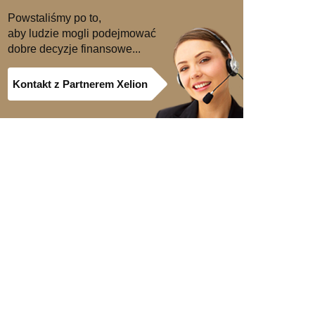
Powstaliśmy po to,
aby ludzie mogli podejmować
dobre decyzje finansowe...
Kontakt z Partnerem Xelion