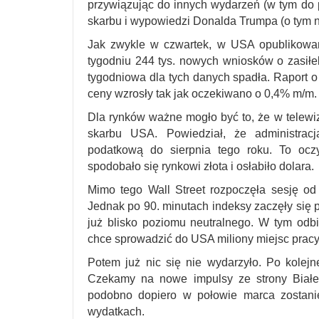
przywiązując do innych wydarzeń (w tym do 
skarbu i wypowiedzi Donalda Trumpa (o tym ni
Jak zwykle w czwartek, w USA opublikowan
tygodniu 244 tys. nowych wniosków o zasiłek
tygodniowa dla tych danych spadła. Raport
ceny wzrosły tak jak oczekiwano o 0,4% m/m.
Dla rynków ważne mogło być to, że w telewi
skarbu USA. Powiedział, że administrac
podatkową do sierpnia tego roku. To ocz
spodobało się rynkowi złota i osłabiło dolara.
Mimo tego Wall Street rozpoczęła sesję o
Jednak po 90. minutach indeksy zaczęły się p
już blisko poziomu neutralnego. W tym od
chce sprowadzić do USA miliony miejsc pracy
Potem już nic się nie wydarzyło. Po kolejne
Czekamy na nowe impulsy ze strony Biał
podobno dopiero w połowie marca zostani
wydatkach.