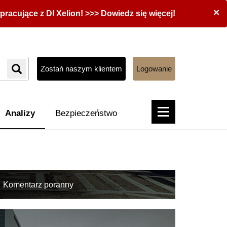
×
acujące z DI Xelion! >>> Dowiedz się więcej!
Zostań naszym klientem
Logowanie
Analizy
Bezpieczeństwo
Komentarz poranny