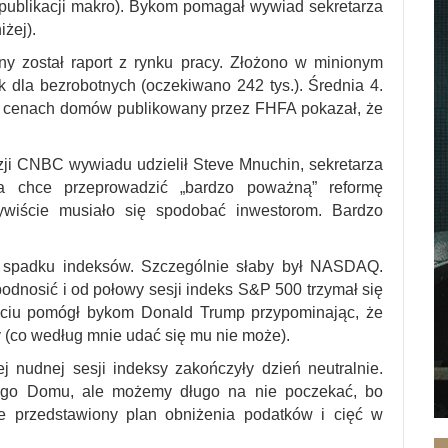
publikacji makro). Bykom pomagał wywiad sekretarza
żej).
y został raport z rynku pracy. Złożono w minionym
 dla bezrobotnych (oczekiwano 242 tys.). Średnia 4.
 o cenach domów publikowany przez FHFA pokazał, że
zji CNBC wywiadu udzielił Steve Mnuchin, sekretarza
ja chce przeprowadzić „bardzo poważną” reformę
ywiście musiało się spodobać inwestorom. Bardzo
d spadku indeksów. Szczególnie słaby był NASDAQ.
odnosić i od połowy sesji indeks S&P 500 trzymał się
biciu pomógł bykom Donald Trump przypominając, że
 (co według mnie udać się mu nie może).
j nudnej sesji indeksy zakończyły dzień neutralnie.
ego Domu, ale możemy długo na nie poczekać, bo
e przedstawiony plan obniżenia podatków i cięć w