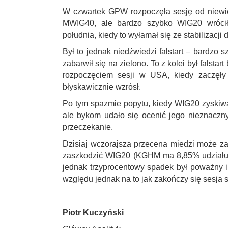
W czwartek GPW rozpoczęła sesję od niewie
MWIG40, ale bardzo szybko WIG20 wrócił
południa, kiedy to wyłamał się ze stabilizacji 
Był to jednak niedźwiedzi falstart – bardzo 
zabarwił się na zielono. To z kolei był falst
rozpoczęciem sesji w USA, kiedy zaczęły
błyskawicznie wzrósł.
Po tym spazmie popytu, kiedy WIG20 zyskiwał
ale bykom udało się ocenić jego nieznaczny
przeczekanie.
Dzisiaj wczorajsza przecena miedzi może z
zaszkodzić WIG20 (KGHM ma 8,85% udziału w
jednak trzyprocentowy spadek był poważny i
względu jednak na to jak zakończy się sesja
Piotr Kuczyński