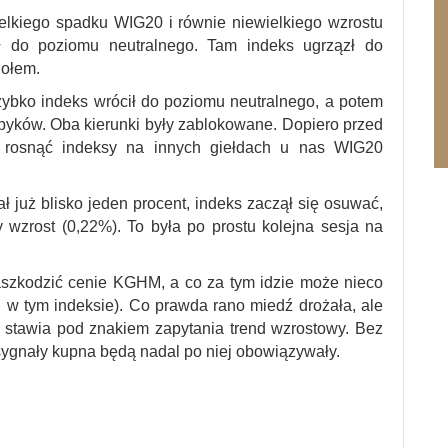
lkiego spadku WIG20 i równie niewielkiego wzrostu
 do poziomu neutralnego. Tam indeks ugrzązł do
dołem.
szybko indeks wrócił do poziomu neutralnego, a potem
art byków. Oba kierunki były zablokowane. Dopiero przed
 rosnąć indeksy na innych giełdach u nas WIG20
 już blisko jeden procent, indeks zaczął się osuwać,
 wzrost (0,22%). To była po prostu kolejna sesja na
aszkodzić cenie KGHM, a co za tym idzie może nieco
 tym indeksie). Co prawda rano miedź drożała, ale
 stawia pod znakiem zapytania trend wzrostowy. Bez
 sygnały kupna będą nadal po niej obowiązywały.