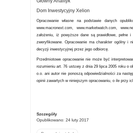
Główny Analityk
Dom Inwestycyjny Xelion
Opracowanie własne na podstawie danych opublik
www.macronext.com, www.marketwatch.com, www.new
założeniu, iż powyższe dane są prawidłowe, pełne i
zweryfikowane. Opracowanie ma charakter ogólny i n
decyzji inwestycyjnej przez jego odbiorcę.
Przedmiotowe opracowanie nie może być interpretowa
rozumieniu art. 76 ustawy z dnia 29 lipca 2005 roku o 
o.o. ani autor nie ponoszą odpowiedzialności za nastę
opinii zawartych w niniejszym opracowaniu, o ile przy i
Szczegóły
Opublikowano: 24 luty 2017