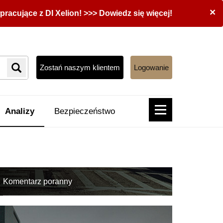
×
acujące z DI Xelion! >>> Dowiedz się więcej!
Zostań naszym klientem
Logowanie
Analizy
Bezpieczeństwo
Komentarz poranny