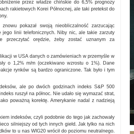
 obniżenie przez władze chińskie do 6,5% prognozy
ch rakietowych Korei Północnej, ale taki pretekst do
bny.
p znowu pokazał swoją nieobliczalność zarzucając
ego linii telefonicznych. Niby nic, ale takie zarzuty
ie przeczytać orędzie, żeby zostać uznanym za
blikacji w USA danych o zamówieniach w przemyśle w
rosły o 1,2% m/m (oczekiwano wzrostu o 1%). Dane
akcje rynków są bardzo ograniczone. Tak było i tym
indeksów, ale po dwóch godzinach indeks S&P 500
ndeks ruszył na północ. Nie udało się wymazać strat,
jako poważną korektę. Amerykanie nadal z nadzieją
iem indeksów, czyli podobnie do tego jak zachowały
ieco silniejszy od tych innych giełd. Jak tylko na nich
dków to u nas WIG20 wrócił do poziomu neutralnego.