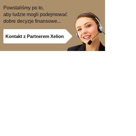
Powstaliśmy po to,
aby ludzie mogli podejmować
dobre decyzje finansowe...
Kontakt z Partnerem Xelion