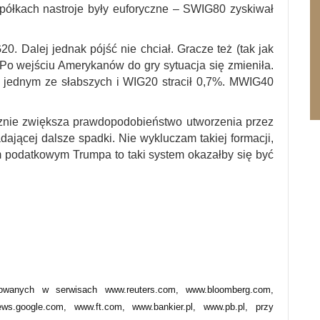
spółkach nastroje były euforyczne – SWIG80 zyskiwał
. Dalej jednak pójść nie chciał. Gracze też (tak jak
Po wejściu Amerykanów do gry sytuacja się zmieniła.
ię jednym ze słabszych i WIG20 stracił 0,7%. MWIG40
znie zwiększa prawdopodobieństwo utworzenia przez
jącej dalsze spadki. Nie wykluczam takiej formacji,
em podatkowym Trumpa to taki system okazałby się być
owanych w serwisach www.reuters.com, www.bloomberg.com,
s.google.com, www.ft.com, www.bankier.pl, www.pb.pl, przy