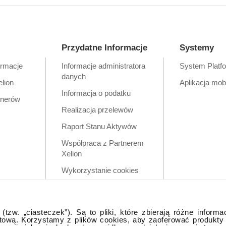
Przydatne Informacje
Systemy
ormacje
Informacje administratora
System Platf
danych
elion
Aplikacja mob
Informacja o podatku
tnerów
Realizacja przelewów
Raport Stanu Aktywów
Współpraca z Partnerem
Xelion
Wykorzystanie cookies
Zastrzeżenia prawne
Polityka prywatności w
tzw. „ciasteczek”). Są to pliki, które zbierają różne informa
aplikacji mobilnej
tową. Korzystamy z plików cookies, aby zaoferować produkty