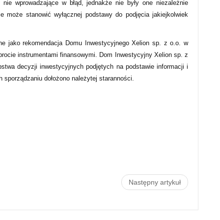
 nie wprowadzające w błąd, jednakże nie były one niezależnie
ie może stanowić wyłącznej podstawy do podjęcia jakiejkolwiek
ne jako rekomendacja Domu Inwestycyjnego Xelion sp. z o.o. w
obrocie instrumentami finansowymi. Dom Inwestycyjny Xelion sp. z
pstwa decyzji inwestycyjnych podjętych na podstawie informacji i
ch sporządzaniu dołożono należytej staranności.
Następny artykuł