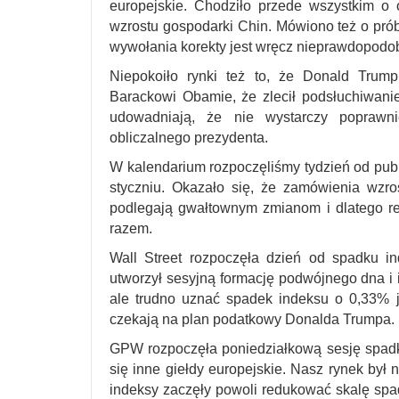
europejskie. Chodziło przede wszystkim o
wzrostu gospodarki Chin. Mówiono też o próba
wywołania korekty jest wręcz nieprawdopodo
Niepokoiło rynki też to, że Donald Trum
Barackowi Obamie, że zlecił podsłuchiwanie j
udowadniają, że nie wystarczy poprawn
obliczalnego prezydenta.
W kalendarium rozpoczęliśmy tydzień od pu
styczniu. Okazało się, że zamówienia wz
podlegają gwałtownym zmianom i dlatego re
razem.
Wall Street rozpoczęła dzień od spadku 
utworzył sesyjną formację podwójnego dna i i
ale trudno uznać spadek indeksu o 0,33% 
czekają na plan podatkowy Donalda Trumpa.
GPW rozpoczęła poniedziałkową sesję spadk
się inne giełdy europejskie. Nasz rynek był n
indeksy zaczęły powoli redukować skalę spa