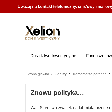
Uważaj na kontakt telefoniczny, sms’owy i mailow
Doradztwo Inwestycyjne
Fundusze inw
Strona główna
Analizy
Komentarze poranne
Znowu polityka…
Wall Street w czwartek nadal miała przed so