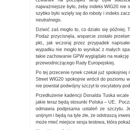
najważniejsze było, żeby indeks WIG20 nie sp
szybko byki wzięły się do roboty i indeks zac
neutralnego.
Dziwić zaś mogło to, co działo się później.
Podaż przycisnęła, wsparcie zostało przełam
pkt., jak wczoraj przez przypadek napisa
wypadku nie mogło to wynikać z małych spa
takie zachowanie GPW wyglądało na reakcję n
przewodniczącego Rady Europejskiej.
Po tej przecenie rynek czekał już spokojniej
Street WIG20 spokojnie wrócił do poziomu ws
nie powstał podwójny szczyt to oscylatory po
Przedłużenie kadencji Donalda Tuska wcale 
jakie teraz będą stosunki Polska – UE. Pocz
odmawia podpisania ustaleń ze szczytu. J
unijnym i będą na tyle złe, że odstraszą inwe
może mieć miejsce sesja testowa, która pokaże