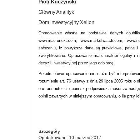
Piotr Kuczyński
Główny Analityk
Dom Inwestycyjny Xelion
Opracowanie własne na podstawie danych opublik
www.macronext.com, www.marketwatch.com, www.new
założeniu, iż powyższe dane są prawidłowe, pełne i
zweryfikowane. Opracowanie ma charakter ogólny i n
decyzji inwestycyjnej przez jego odbiorcę.
Przedmiotowe opracowanie nie może być interpretowa
rozumieniu art. 76 ustawy z dnia 29 lipca 2005 roku o 
o.o. ani autor nie ponoszą odpowiedzialności za nastę
opinii zawartych w niniejszym opracowaniu, o ile przy i
Szczegóły
Opublikowano: 10 marzec 2017