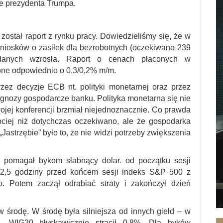
e prezydenta Trumpa.
stał raport z rynku pracy. Dowiedzieliśmy się, że w
wniosków o zasiłek dla bezrobotnych (oczekiwano 239
 danych wzrosła. Raport o cenach płaconych w
one odpowiednio o 0,3/0,2% m/m.
zez decyzje ECB nt. polityki monetarnej oraz przez
gnozy gospodarcze banku. Polityka monetarna się nie
ojej konferencji brzmiał niejednoznacznie. Co prawda
zybciej niż dotychczas oczekiwano, ale że gospodarka
Jastrzębie” było to, że nie widzi potrzeby zwiększenia
, pomagał bykom słabnący dolar. od początku sesji
 a 2,5 godziny przed końcem sesji indeks S&P 500 z
. Potem zaczął odrabiać straty i zakończył dzień
 środę. W środę była silniejsza od innych giełd – w
a. WIG20 błyskawicznie stracił 0,8%. Dla byków