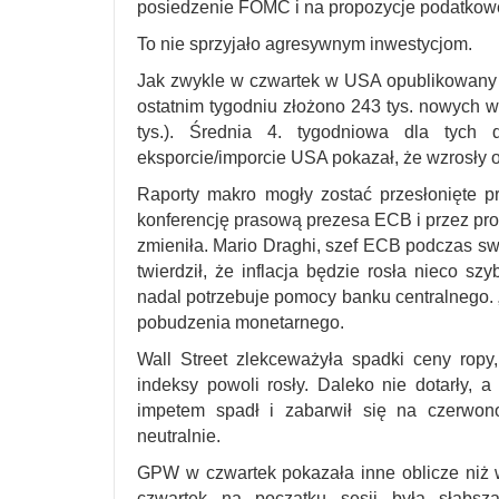
posiedzenie FOMC i na propozycje podatkow
To nie sprzyjało agresywnym inwestycjom.
Jak zwykle w czwartek w USA opublikowany zo
ostatnim tygodniu złożono 243 tys. nowych 
tys.). Średnia 4. tygodniowa dla tych
eksporcie/imporcie USA pokazał, że wzrosły 
Raporty makro mogły zostać przesłonięte pr
konferencję prasową prezesa ECB i przez pro
zmieniła. Mario Draghi, szef ECB podczas sw
twierdził, że inflacja będzie rosła nieco s
nadal potrzebuje pomocy banku centralnego. „
pobudzenia monetarnego.
Wall Street zlekceważyła spadki ceny ropy
indeksy powoli rosły. Daleko nie dotarły,
impetem spadł i zabarwił się na czerwono
neutralnie.
GPW w czwartek pokazała inne oblicze niż w
czwartek na początku sesji była słabsz