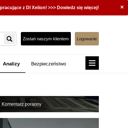
×
acujące z DI Xelion! >>> Dowiedz się więcej!
Zostań naszym klientem
Logowanie
Analizy
Bezpieczeństwo
Komentarz poranny