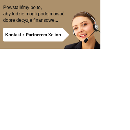
Powstaliśmy po to,
aby ludzie mogli podejmować
dobre decyzje finansowe...
Kontakt z Partnerem Xelion