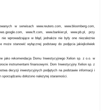
owanych w serwisach www.reuters.com, www.bloomberg.com,
s.google.com, www.ft.com, www.bankier.pl, www.pb.pl, przy
 nie wprowadzające w błąd, jednakże nie były one niezależnie
ie może stanowić wyłącznej podstawy do podjęcia jakiejkolwiek
ne jako rekomendacja Domu Inwestycyjnego Xelion sp. z o.o. w
obrocie instrumentami finansowymi. Dom Inwestycyjny Xelion sp. z
pstwa decyzji inwestycyjnych podjętych na podstawie informacji i
ch sporządzaniu dołożono należytej staranności.