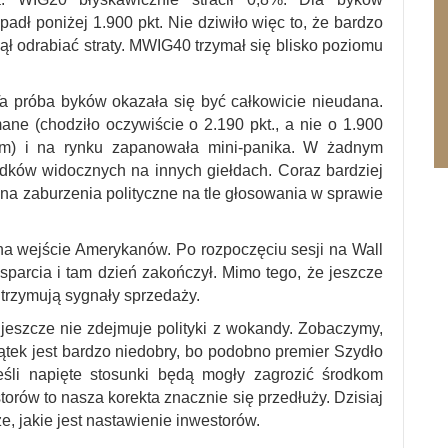
adł poniżej 1.900 pkt. Nie dziwiło więc to, że bardzo
zął odrabiać straty. MWIG40 trzymał się blisko poziomu
 Ta próba byków okazała się być całkowicie nieudana.
ane (chodziło oczywiście o 2.190 pkt., a nie o 1.900
łem) i na rynku zapanowała mini-panika. W żadnym
dków widocznych na innych giełdach. Coraz bardziej
a zaburzenia polityczne na tle głosowania w sprawie
 na wejście Amerykanów. Po rozpoczęciu sesji na Wall
parcia i tam dzień zakończył. Mimo tego, że jeszcze
dtrzymują sygnały sprzedaży.
jeszcze nie zdejmuje polityki z wokandy. Zobaczymy,
ątek jest bardzo niedobry, bo podobno premier Szydło
eśli napięte stosunki będą mogły zagrozić środkom
storów to nasza korekta znacznie się przedłuży. Dzisiaj
, jakie jest nastawienie inwestorów.