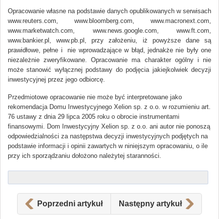
Opracowanie własne na podstawie danych opublikowanych w serwisach
www.reuters.com, www.bloomberg.com, www.macronext.com,
www.marketwatch.com, www.news.google.com, www.ft.com,
www.bankier.pl, www.pb.pl, przy założeniu, iż powyższe dane są
prawidłowe, pełne i nie wprowadzające w błąd, jednakże nie były one
niezależnie zweryfikowane. Opracowanie ma charakter ogólny i nie
może stanowić wyłącznej podstawy do podjęcia jakiejkolwiek decyzji
inwestycyjnej przez jego odbiorcę.
Przedmiotowe opracowanie nie może być interpretowane jako
rekomendacja Domu Inwestycyjnego Xelion sp. z o.o. w rozumieniu art.
76 ustawy z dnia 29 lipca 2005 roku o obrocie instrumentami
finansowymi. Dom Inwestycyjny Xelion sp. z o.o. ani autor nie ponoszą
odpowiedzialności za następstwa decyzji inwestycyjnych podjętych na
podstawie informacji i opinii zawartych w niniejszym opracowaniu, o ile
przy ich sporządzaniu dołożono należytej staranności.
Poprzedni artykuł
Następny artykuł