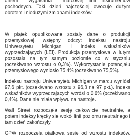
dniem wygasania marcowej linii instrumentów
pochodnych. Taki dzień najczęściej owocuje dużym
obrotem i niedużymi zmianami indeksów.
W piątek opublikowane zostały dane o produkcji
przemysłowej, wstępny odczyt indeksu nastroju
Uniwersytetu Michigan i indeks wskaźników
wyprzedzających (LEI). Produkcja przemysłowa w lutym
pozostała na tym samym poziomie co w styczniu
(oczekiwano wzrostu o 0,3%). Wykorzystanie potencjału
przemysłowego wyniosło 75,4% (oczekiwano 75,5%).
Indeksu nastroju Uniwersytetu Michigan w marcu wyniósł
97,6 pkt. (oczekiwano wzrostu z 96,3 na 97 pkt.). Indeks
wskaźników wyprzedzających wzrósł o 0,6% (oczekiwano
0,4%). Dane nie miała wpływu na nastroje.
Wall Street rozpoczęła sesję całkowicie neutralnie, a
potem indeksy kręciły się wokół linii poziomu neutralnego i
tam dzień zakończyły.
GPW rozpoczęła piątkową sesję od wzrostu indeksów.