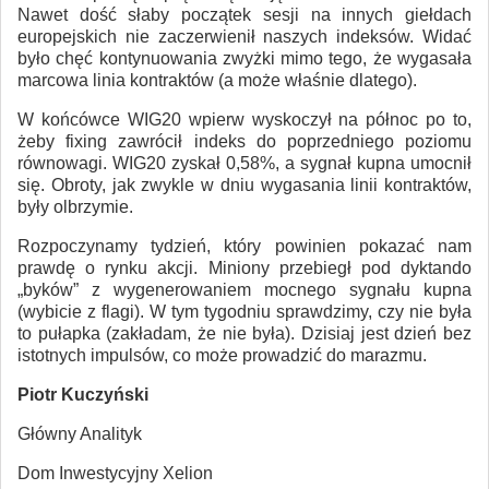
Nawet dość słaby początek sesji na innych giełdach
europejskich nie zaczerwienił naszych indeksów. Widać
było chęć kontynuowania zwyżki mimo tego, że wygasała
marcowa linia kontraktów (a może właśnie dlatego).
W końcówce WIG20 wpierw wyskoczył na północ po to,
żeby fixing zawrócił indeks do poprzedniego poziomu
równowagi. WIG20 zyskał 0,58%, a sygnał kupna umocnił
się. Obroty, jak zwykle w dniu wygasania linii kontraktów,
były olbrzymie.
Rozpoczynamy tydzień, który powinien pokazać nam
prawdę o rynku akcji. Miniony przebiegł pod dyktando
„byków” z wygenerowaniem mocnego sygnału kupna
(wybicie z flagi). W tym tygodniu sprawdzimy, czy nie była
to pułapka (zakładam, że nie była). Dzisiaj jest dzień bez
istotnych impulsów, co może prowadzić do marazmu.
Piotr Kuczyński
Główny Analityk
Dom Inwestycyjny Xelion