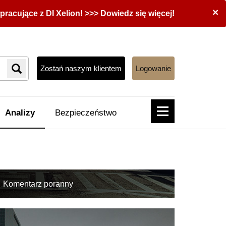
×
acujące z DI Xelion! >>> Dowiedz się więcej!
Zostań naszym klientem
Logowanie
Analizy
Bezpieczeństwo
Komentarz poranny