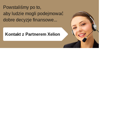
Powstaliśmy po to,
aby ludzie mogli podejmować
dobre decyzje finansowe...
Kontakt z Partnerem Xelion