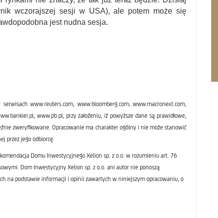
ynik wczorajszej sesji w USA), ale potem może się
rawdopodobna jest nudna sesja.
 serwisach www.reuters.com, www.bloomberg.com, www.macronext.com,
bankier.pl, www.pb.pl, przy założeniu, iż powyższe dane są prawidłowe,
leżnie zweryfikowane. Opracowanie ma charakter ogólny i nie może stanowić
ej przez jego odbiorcę.
komendacja Domu Inwestycyjnego Xelion sp. z o.o. w rozumieniu art. 76
sowymi. Dom Inwestycyjny Xelion sp. z o.o. ani autor nie ponoszą
ch na podstawie informacji i opinii zawartych w niniejszym opracowaniu, o