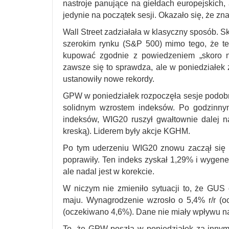
nastroje panujące na giełdach europejskich, 
jedynie na początek sesji. Okazało się, że zn
Wall Street zadziałała w klasyczny sposób. 
szerokim rynku (S&P 500) mimo tego, że też
kupować zgodnie z powiedzeniem „skoro n
zawsze się to sprawdza, ale w poniedziałek
ustanowiły nowe rekordy.
GPW w poniedziałek rozpoczęła sesje podobnie
solidnym wzrostem indeksów. Po godzinny
indeksów, WIG20 ruszył gwałtownie dalej 
kreską). Liderem były akcje KGHM.
Po tym uderzeniu WIG20 znowu zaczął się
poprawiły. Ten indeks zyskał 1,29% i wyge
ale nadal jest w korekcie.
W niczym nie zmieniło sytuacji to, że GUS
maju. Wynagrodzenie wzrosło o 5,4% r/r (oc
(oczekiwano 4,6%). Dane nie miały wpływu n
To, że GPW poszła w poniedziałek za innymi 