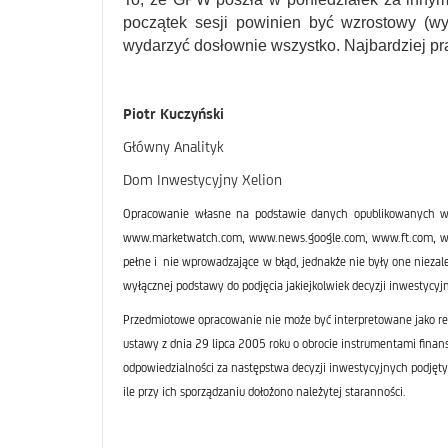
początek sesji powinien być wzrostowy (w
wydarzyć dosłownie wszystko. Najbardziej p
Piotr Kuczyński
Główny Analityk
Dom Inwestycyjny Xelion
Opracowanie własne na podstawie danych opublikowanych w
www.marketwatch.com, www.news.google.com, www.ft.com, www.
pełne i nie wprowadzające w błąd, jednakże nie były one nieza
wyłącznej podstawy do podjęcia jakiejkolwiek decyzji inwestycyjn
Przedmiotowe opracowanie nie może być interpretowane jako re
ustawy z dnia 29 lipca 2005 roku o obrocie instrumentami finan
odpowiedzialności za następstwa decyzji inwestycyjnych podjęty
ile przy ich sporządzaniu dołożono należytej staranności.