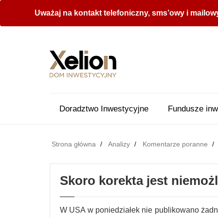
Uważaj na kontakt telefoniczny, sms’owy i mailow
Doradztwo Inwestycyjne
Fundusze inw
Strona główna
Analizy
Komentarze poranne
Skoro korekta jest niemoż
W USA w poniedziałek nie publikowano żad