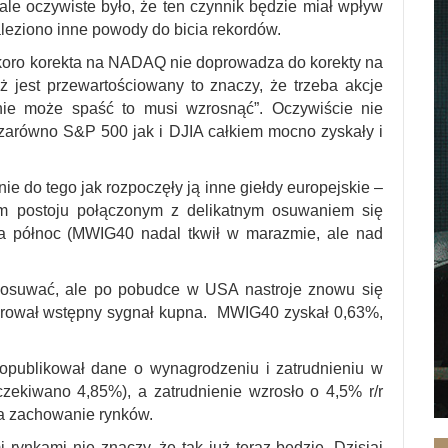
ale oczywiste było, że ten czynnik będzie miał wpływ
aleziono inne powody do bicia rekordów.
Skoro korekta na NADAQ nie doprowadza do korekty na
 jest przewartościowany to znaczy, że trzeba akcje
ie może spaść to musi wzrosnąć”. Oczywiście nie
 zarówno S&P 500 jak i DJIA całkiem mocno zyskały i
 do tego jak rozpoczęły ją inne giełdy europejskie –
m postoju połączonym z delikatnym osuwaniem się
na północ (MWIG40 nadal tkwił w marazmie, ale nad
 osuwać, ale po pobudce w USA nastroje znowu się
nerował wstępny sygnał kupna. MWIG40 zyskał 0,63%,
 opublikował dane o wynagrodzeniu i zatrudnieniu w
zekiwano 4,85%), a zatrudnienie wzrosło o 4,5% r/r
a zachowanie rynków.
rynkami nie znaczy, że tak już teraz będzie. Dzisiaj