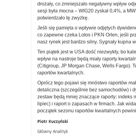
drożały, co zmniejszało negatywny wpływ odj
sesji była mocna – WIG20 zyskał 0,4%, a MWI
potwierdzało tę zwyżkę.
Jeśli się pamięta o wpływie odjętych dywidend
co zapewne czeka Lotos i PKN Orlen, jeśli pr
nasz rynek jest bardzo silny. Sygnały kupna 
Ten piątek jest w USA dość niezwykły, bo kal
wpływ na nastroje będą miały raporty kwarta
(Citigroup, JP Morgan Chase, Wells Fargo). 
raportów kwartalnych.
Oprócz tego pojawi się mnóstwo raportów makr
detaliczna (szczególnie bez samochodów) i d
zestaw będą mniej znaczące raporty: indeks 
lipiec) i raport o zapasach w firmach. Jak wid
początek sezonu raportów kwartalnych powi
Piotr Kuczyński
Główny Analityk