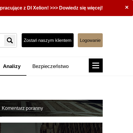
×
acujące z DI Xelion! >>> Dowiedz się więcej!
Zostań naszym klientem
Logowanie
Analizy
Bezpieczeństwo
Komentarz poranny