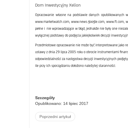
Dom Inwestycyjny Xelion
Opracowanie własne na podstawie danych opublikowanych w
www.marketwatch.com, www.news.google.com, www.ft.com, www.
pełne i nie wprowadzające w błąd, jednakże nie były one nieza
wyłącznej podstawy do podjęcia jakiejkolwiek decyzji inwestycyjn
Przedmiotowe opracowanie nie może być interpretowane jako re
ustawy z dnia 29 lipca 2005 roku o obrocie instrumentami finan
odpowiedzialności za następstwa decyzji inwestycyjnych podjęty
ile przy ich sporządzaniu dołożono należytej staranności.
Szczegóły
Opublikowano: 14 lipiec 2017
Poprzedni artykuł