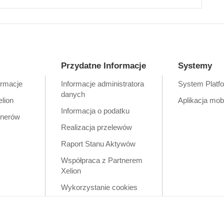
Przydatne Informacje
Systemy
ormacje
Informacje administratora
System Platf
danych
elion
Aplikacja mob
Informacja o podatku
tnerów
Realizacja przelewów
Raport Stanu Aktywów
Współpraca z Partnerem
Xelion
Wykorzystanie cookies
Zastrzeżenia prawne
Polityka prywatności w