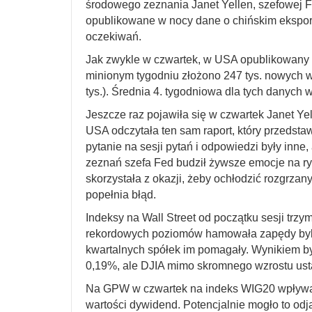
środowego zeznania Janet Yellen, szefowej F
opublikowane w nocy dane o chińskim ekspor
oczekiwań.
Jak zwykle w czwartek, w USA opublikowany zo
minionym tygodniu złożono 247 tys. nowych 
tys.). Średnia 4. tygodniowa dla tych danych w
Jeszcze raz pojawiła się w czwartek Janet Y
USA odczytała ten sam raport, który przedsta
pytanie na sesji pytań i odpowiedzi były inne, 
zeznań szefa Fed budził żywsze emocje na ry
skorzystała z okazji, żeby ochłodzić rozgrz
popełnia błąd.
Indeksy na Wall Street od początku sesji trzy
rekordowych poziomów hamowała zapędy byków
kwartalnych spółek im pomagały. Wynikiem b
0,19%, ale DJIA mimo skromnego wzrostu ust
Na GPW w czwartek na indeks WIG20 wpływało
wartości dywidend. Potencjalnie mogło to odj