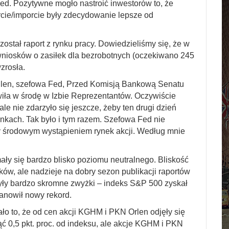
ed. Pozytywne mogło nastroić inwestorów to, że
cie/imporcie były zdecydowanie lepsze od
stał raport z rynku pracy. Dowiedzieliśmy się, że w
wniosków o zasiłek dla bezrobotnych (oczekiwano 245
zrosła.
ellen, szefowa Fed, Przed Komisją Bankową Senatu
wiła w środę w Izbie Reprezentantów. Oczywiście
ale nie zdarzyło się jeszcze, żeby ten drugi dzień
nkach. Tak było i tym razem. Szefowa Fed nie
any środowym wystąpieniem rynek akcji. Według mnie
mały się bardzo blisko poziomu neutralnego. Bliskość
, ale nadzieje na dobry sezon publikacji raportów
yły bardzo skromne zwyżki – indeks S&P 500 zyskał
anowił nowy rekord.
 to, że od cen akcji KGHM i PKN Orlen odjęły się
ąć 0,5 pkt. proc. od indeksu, ale akcje KGHM i PKN