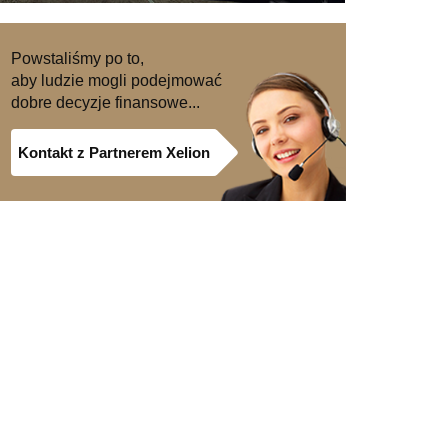
Powstaliśmy po to,
aby ludzie mogli podejmować
dobre decyzje finansowe...
Kontakt z Partnerem Xelion