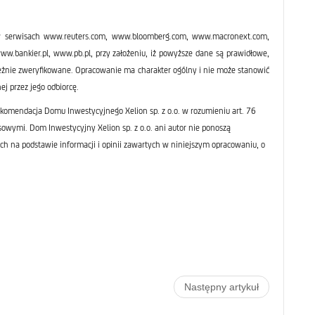
 serwisach www.reuters.com, www.bloomberg.com, www.macronext.com,
bankier.pl, www.pb.pl, przy założeniu, iż powyższe dane są prawidłowe,
leżnie zweryfikowane. Opracowanie ma charakter ogólny i nie może stanowić
ej przez jego odbiorcę.
komendacja Domu Inwestycyjnego Xelion sp. z o.o. w rozumieniu art. 76
sowymi. Dom Inwestycyjny Xelion sp. z o.o. ani autor nie ponoszą
ch na podstawie informacji i opinii zawartych w niniejszym opracowaniu, o
Następny artykuł