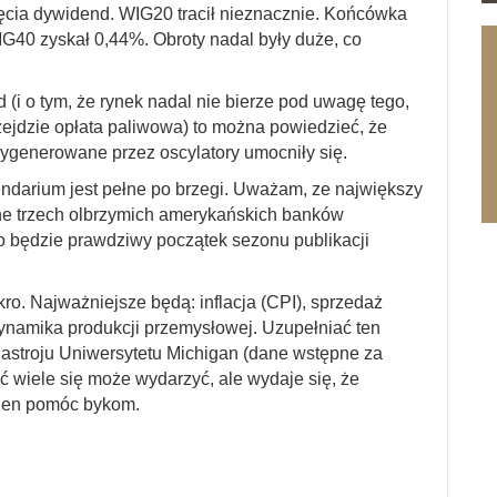
ęcia dywidend. WIG20 tracił nieznacznie. Końcówka
G40 zyskał 0,44%. Obroty nadal były duże, co
 (i o tym, że rynek nadal nie bierze pod uwagę tego,
zejdzie opłata paliwowa) to można powiedzieć, że
wygenerowane przez oscylatory umocniły się.
endarium jest pełne po brzegi. Uważam, ze największy
lne trzech olbrzymich amerykańskich banków
To będzie prawdziwy początek sezonu publikacji
o. Najważniejsze będą: inflacja (CPI), sprzedaż
ynamika produkcji przemysłowej. Uzupełniać ten
nastroju Uniwersytetu Michigan (dane wstępne za
ać wiele się może wydarzyć, ale wydaje się, że
nien pomóc bykom.