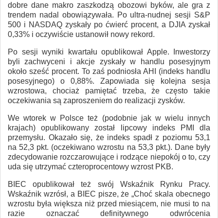
dobre dane makro zaszkodzą obozowi byków, ale gra z
trendem nadal obowiązywała. Po ultra-nudnej sesji S&P
500 i NASDAQ zyskały po ćwierć procent, a DJIA zyskał
0,33% i oczywiście ustanowił nowy rekord.
Po sesji wyniki kwartału opublikował Apple. Inwestorzy
byli zachwyceni i akcje zyskały w handlu posesyjnym
około sześć procent. To zaś podniosła AHI (indeks handlu
posesyjnego) o 0,88%. Zapowiada się kolejna sesja
wzrostowa, chociaż pamiętać trzeba, że często takie
oczekiwania są zaproszeniem do realizacji zysków.
We wtorek w Polsce też (podobnie jak w wielu innych
krajach) opublikowany został lipcowy indeks PMI dla
przemysłu. Okazało się, że indeks spadł z poziomu 53,1
na 52,3 pkt. (oczekiwano wzrostu na 53,3 pkt.). Dane były
zdecydowanie rozczarowujące i rodzące niepokój o to, czy
uda się utrzymać czteroprocentowy wzrost PKB.
BIEC opublikował też swój Wskaźnik Rynku Pracy.
Wskaźnik wzrósł, a BIEC pisze, że „Choć skala obecnego
wzrostu była większa niż przed miesiącem, nie musi to na
razie oznaczać definitywnego odwrócenia