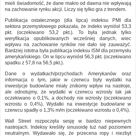
mieli świadomość, że dane makro od dawna nie wpływają
na zachowanie rynku akcji. Liczy się tylko gra z trendem.
Publikacja ostatecznego (dla lipca) indeksu PMI dla
sektora przemysłowego pokazała, że indeks wyniósł 53,3
pkt. (oczekiwano 53,2 pkt.). To była jednak tylko
weryfikacja opublikowanych wcześniej danych, wiec
wpływu na zachowanie rynków nie dało się zauważyć.
Bardziej istotna była publikacja indeksu ISM dla przemysłu
amerykańskiego. On w lipcu wyniósł 56,3 pkt. (oczekiwano
spadku z 57,8 na 56,5 pkt.).
Dane o wydatkach/przychodach Amerykanów oraz
informacja o tym, jakie w czerwcu były wydatki na
inwestycje budowlane miały znikomy wpływ na nastroje,
ale odnotujmy, że wydatki w czerwcu wzrosły tak jak
oczekiwano o 0,1%, a dochody nie wzrosły (oczekiwano
wzrostu o 0,4%). Wydatki na inwestycje budowlane w
czerwcu spadły o 1,3% m/m (oczekiwano wzrostu o 0,4%).
Wall Street rozpoczęła sesję w bardzo niepewnych
nastrojach. Indeksy kreśliły sinusoidę tuż nad poziomem
neutralnym. Wydawało się, że przecena ropy i niezbyt