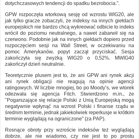
dotychczasowych tendencji do spadku bezrobocia.”.
GPW rozpoczęła wtorkową sesję od wzrostu WIG20, ale
jak tylko gracze zobaczyli, że indeksy na innych giełdach
europejskich nie bardzo chcą wykreować odbicie to indeks
wrócił do poziomu neutralnego, a nawet zabarwił się na
czerwono. Podobnie jak na innych giełdach dopiero przed
rozpoczęciem sesji na Wall Street, w oczekiwaniu na
pomoc Amerykanów, popyt zaczął przyciskać. Sesja
zakończyła się zwyżką WIG20 o 0,52%. MWIG40
zakończył dzień neutralnie.
Teoretycznie plusem jest to, że ani GPW ani rynek akcji
ani rynek obligacji nie reagują na opinie agencji
ratingowych. W liczbie mnogiej, bo po Moody’s, we wtorek
odezwała się agencja Fitch. Stwierdzono m.in., że
"Pogarszające się relacje Polski z Unią Europejską mogą
negatywnie wpłynąć na wzrost Polski i finanse rządu w
średnim terminie, jednak jakiekolwiek reperkusje w krótkim
terminie wyglądają na ograniczone” (za PAP).
Rosnące obroty przy wzroście indeksów też wyglądają
dobrze, ale nie wiadomo, czy nie jest to po prostu