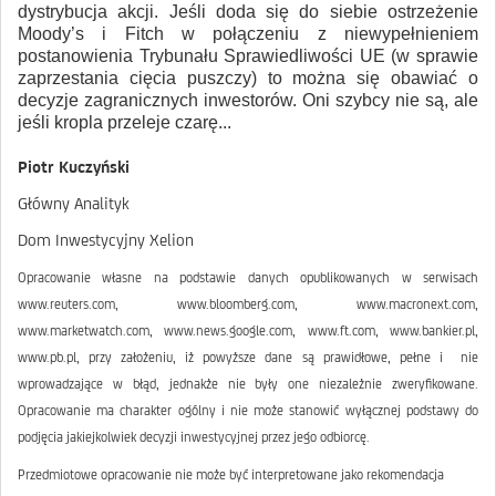
dystrybucja akcji. Jeśli doda się do siebie ostrzeżenie
Moody’s i Fitch w połączeniu z niewypełnieniem
postanowienia Trybunału Sprawiedliwości UE (w sprawie
zaprzestania cięcia puszczy) to można się obawiać o
decyzje zagranicznych inwestorów. Oni szybcy nie są, ale
jeśli kropla przeleje czarę...
Piotr Kuczyński
Główny Analityk
Dom Inwestycyjny Xelion
Opracowanie własne na podstawie danych opublikowanych w serwisach
www.reuters.com, www.bloomberg.com, www.macronext.com,
www.marketwatch.com, www.news.google.com, www.ft.com, www.bankier.pl,
www.pb.pl, przy założeniu, iż powyższe dane są prawidłowe, pełne i nie
wprowadzające w błąd, jednakże nie były one niezależnie zweryfikowane.
Opracowanie ma charakter ogólny i nie może stanowić wyłącznej podstawy do
podjęcia jakiejkolwiek decyzji inwestycyjnej przez jego odbiorcę.
Przedmiotowe opracowanie nie może być interpretowane jako rekomendacja