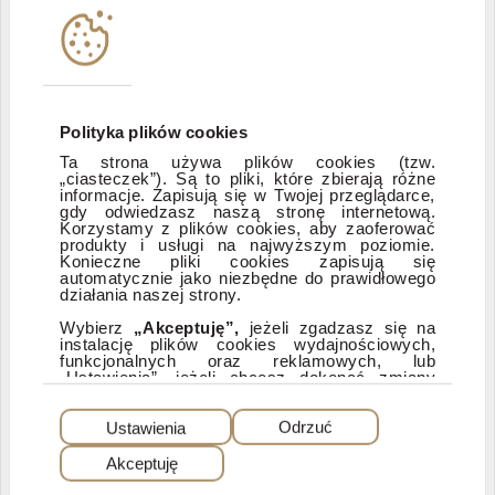
Instytucje współpracujące
Polityka informacyjna DI Xelion
Polityka plików cookies
Ta strona używa plików cookies (tzw.
„ciasteczek”). Są to pliki, które zbierają różne
Zastrzeżenia prawne
informacje. Zapisują się w Twojej przeglądarce,
gdy odwiedzasz naszą stronę internetową.
Korzystamy z plików cookies, aby zaoferować
produkty i usługi na najwyższym poziomie.
ESG
Konieczne pliki cookies zapisują się
automatycznie jako niezbędne do prawidłowego
działania naszej strony.
Dostępność
Wybierz
„Akceptuję”,
jeżeli zgadzasz się na
instalację plików cookies wydajnościowych,
funkcjonalnych oraz reklamowych, lub
„Ustawienia”, jeżeli chcesz dokonać zmiany
ustawień dotyczących plików cookies.
PEŁNA WERSJA SERWISU
Dzięki plikom cookies możemy: udostępniać
Ustawienia
Odrzuć
nasz serwis, dostosowywać go do Twoich
preferencji, a także analizować, jakie strony
Akceptuję
najczęściej odwiedzasz i z jakich stron do nas
© 2025 Dom Inwestycyjny Xelion sp. z o.o. Wszelkie prawa zastrzeżone. Dom
Inwestycyjny Xelion sp. z o.o., ul. Puławska 107, 02-595 Warszawa
przychodzisz. W przypadku wybrania opcji