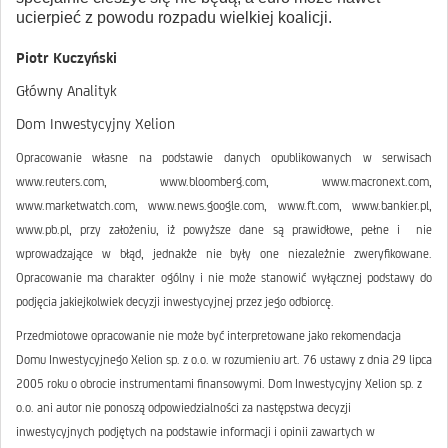
ucierpieć z powodu rozpadu wielkiej koalicji.
Piotr Kuczyński
Główny Analityk
Dom Inwestycyjny Xelion
Opracowanie własne na podstawie danych opublikowanych w serwisach
www.reuters.com, www.bloomberg.com, www.macronext.com,
www.marketwatch.com, www.news.google.com, www.ft.com, www.bankier.pl,
www.pb.pl, przy założeniu, iż powyższe dane są prawidłowe, pełne i nie
wprowadzające w błąd, jednakże nie były one niezależnie zweryfikowane.
Opracowanie ma charakter ogólny i nie może stanowić wyłącznej podstawy do
podjęcia jakiejkolwiek decyzji inwestycyjnej przez jego odbiorcę.
Przedmiotowe opracowanie nie może być interpretowane jako rekomendacja
Domu Inwestycyjnego Xelion sp. z o.o. w rozumieniu art. 76 ustawy z dnia 29 lipca
2005 roku o obrocie instrumentami finansowymi. Dom Inwestycyjny Xelion sp. z
o.o. ani autor nie ponoszą odpowiedzialności za następstwa decyzji
inwestycyjnych podjętych na podstawie informacji i opinii zawartych w