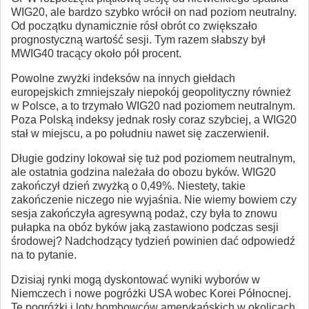
WIG20, ale bardzo szybko wrócił on nad poziom neutralny.
Od początku dynamicznie rósł obrót co zwiększało
prognostyczną wartość sesji. Tym razem słabszy był
MWIG40 tracący około pół procent.
Powolne zwyżki indeksów na innych giełdach
europejskich zmniejszały niepokój geopolityczny również
w Polsce, a to trzymało WIG20 nad poziomem neutralnym.
Poza Polską indeksy jednak rosły coraz szybciej, a WIG20
stał w miejscu, a po południu nawet się zaczerwienił.
Długie godziny lokował się tuż pod poziomem neutralnym,
ale ostatnia godzina należała do obozu byków. WIG20
zakończył dzień zwyżką o 0,49%. Niestety, takie
zakończenie niczego nie wyjaśnia. Nie wiemy bowiem czy
sesja zakończyła agresywną podaż, czy była to znowu
pułapka na obóz byków jaką zastawiono podczas sesji
środowej? Nadchodzący tydzień powinien dać odpowiedź
na to pytanie.
Dzisiaj rynki mogą dyskontować wyniki wyborów w
Niemczech i nowe pogróżki USA wobec Korei Północnej.
Te pogróżki i loty bombowców amerykańskich w okolicach