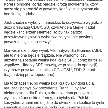
Korei Północnej coraz bardziej grożą incydentem, który
może się przerodzić w poważny konflikt, a to rynkom nie
będzie się podobało.
Jeśli chodzi o wybory niemieckie, to oczywiście wygrała z
dużą przewagą CDU/CSU, czyli Angela Merkel nadal
będzie kanclerzem Niemiec. To był tak bardzo
przewidywalny wynik wyborów, że rynki nie powinny
poważnie się z tego cieszyć.
Martwić może dobry wynik Alternatywy dla Niemiec (AfD),
ale to nie ona będzie rządziła. Nie wiadomo, czy
utrzymana zostanie wielka koalicja z SPD (coraz bardziej
wątpliwe – liderzy SPD mówią, że przejdą do opozycji),
czy może powstanie koalicja CDU/CSU, FDP, Zieloni
(najbardziej prawdopodobne).
Ma to znaczenie, bo wielka koalicja byłaby dobra dla
realizacji pomysłów prezydenta Francji (i byłaby
niekorzystana dla Polsk), a drugi wariant praktycznie
wyklucza francuskie reformy, co byłoby dla Polski
korzystne. Zanim nie dojdzie do utworzenia koalicji to rynki
specjalnie cieszyć się nie będą, a euro może nawet