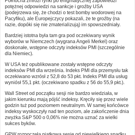
Północna zmrozi rynki po enigmatycznej zapowiedzi
potężnej odpowiedzi na sankcje i groźby USA
(podejrzewa się, że chodzi o test bomby wodorowej na
Pacyfiku), ale Europejczycy pokazali, że te groźby (na
razie, dopóki się nie zmaterializują) im spowszedniały.
Bardziej istotna była tam gra pod oczekiwany wynik
wyborów w Niemczech (wygrana Angeli Merkel) oraz
doskonałe, wstępne odczyty indeksów PMI (szczególnie
dla Niemiec).
W USA też opublikowane zostały wstępne odczyty
indeksów PMI dla września. Indeks PMI dla przemysłu tak
oczekiwano wzrósł z 52,8 do 53 pkt. Indeks PMI dla usług
wyniósł 55,1 pkt. (oczekiwano spadku z 56 do 55,9 pkt.).
Wall Street od początku sesji nie bardzo wiedziała, w
jakim kierunku mają pójść indeksy. Kręciły się przez wiele
godzin tuż pod poziomem neutralnym. W samej końcówce
indeksy wyskoczyły nad ten poziom, ale zakończenie dnia
zwyżka S&P 500 o 0,06% nie można uznać za wielki
sukces byków.
GPW rozpoczęła piątkową sesję od niewielkiego spadku