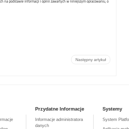
ch na podstawie informacji i opinii zawartych w niniejszym opracowaniu, o
Następny artykuł
Przydatne Informacje
Systemy
ormacje
Informacje administratora
System Platf
danych
elion
Aplikacja mob