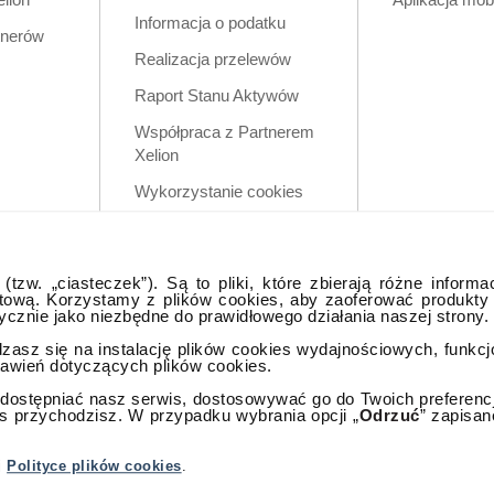
Informacja o podatku
tnerów
Realizacja przelewów
Raport Stanu Aktywów
Współpraca z Partnerem
Xelion
Wykorzystanie cookies
Zastrzeżenia prawne
Polityka prywatności w
tzw. „ciasteczek”). Są to pliki, które zbierają różne informa
aplikacji mobilnej
tową. Korzystamy z plików cookies, aby zaoferować produkty
tycznie jako niezbędne do prawidłowego działania naszej strony.
dzasz się na instalację plików cookies wydajnościowych, funkc
tawień dotyczących plików cookies.
ostępniać nasz serwis, dostosowywać go do Twoich preferencji,
as przychodzisz. W przypadku wybrania opcji „
Odrzuć
” zapisan
lna
j
Polityce plików cookies
.