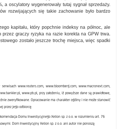
 a oscylatory wygenerowały tutaj sygnał sprzedaży.
ów rozwijających się takie zachowanie było bardzo
go kapitału, który popchnie indeksy na północ, ale
przez graczy ryzyka na razie korekta na GPW trwa.
stowego zostało jeszcze trochę miejsca, więc spadki
 serwisach www.reuters.com, www.bloomberg.com, www.macronext.com,
bankier.pl, www.pb.pl, przy założeniu, iż powyższe dane są prawidłowe,
leżnie zweryfikowane. Opracowanie ma charakter ogólny i nie może stanowić
ej przez jego odbiorcę.
komendacja Domu Inwestycyjnego Xelion sp. z o.o. w rozumieniu art. 76
sowymi. Dom Inwestycyjny Xelion sp. z o.o. ani autor nie ponoszą