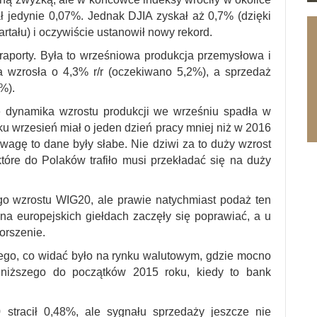
 jedynie 0,07%. Jednak DJIA zyskał aż 0,7% (dzięki
tału) i oczywiście ustanowił nowy rekord.
porty. Była to wrześniowa produkcja przemysłowa i
a wzrosła o 4,3% r/r (oczekiwano 5,2%), a sprzedaż
%).
e dynamika wzrostu produkcji we wrześniu spadła w
u wrzesień miał o jeden dzień pracy mniej niż w 2016
wagę to dane były słabe. Nie dziwi za to duży wzrost
które do Polaków trafiło musi przekładać się na duży
o wzrostu WIG20, ale prawie natychmiast podaż ten
na europejskich giełdach zaczęły się poprawiać, a u
orszenie.
ego, co widać było na rynku walutowym, gdzie mocno
iższego do początków 2015 roku, kiedy to bank
 stracił 0,48%, ale sygnału sprzedaży jeszcze nie