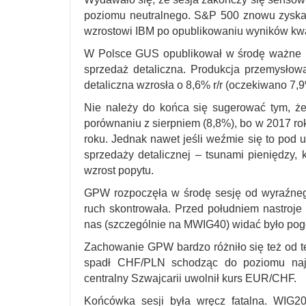
poziomu neutralnego. S&P 500 znowu zyskał
wzrostowi IBM po opublikowaniu wyników kwar
W Polsce GUS opublikował w środę ważne ra
sprzedaż detaliczna. Produkcja przemysłow
detaliczna wzrosła o 8,6% r/r (oczekiwano 7,9
Nie należy do końca się sugerować tym, ż
porównaniu z sierpniem (8,8%), bo w 2017 rok
roku. Jednak nawet jeśli weźmie się to pod u
sprzedaży detalicznej – tsunami pieniędzy, 
wzrost popytu.
GPW rozpoczęła w środę sesję od wyraźneg
ruch skontrowała. Przed południem nastroje 
nas (szczególnie na MWIG40) widać było pog
Zachowanie GPW bardzo różniło się też od t
spadł CHF/PLN schodząc do poziomu najn
centralny Szwajcarii uwolnił kurs EUR/CHF.
Końcówka sesji była wręcz fatalna. WIG20