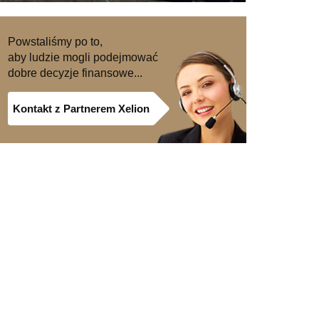
Powstaliśmy po to,
aby ludzie mogli podejmować
dobre decyzje finansowe...
Kontakt z Partnerem Xelion