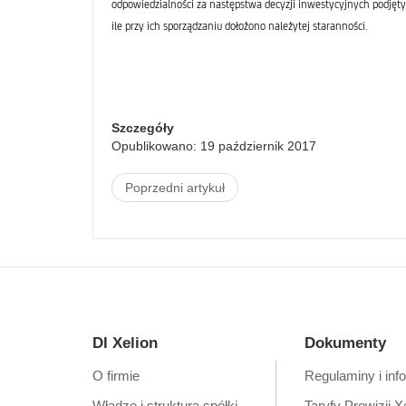
odpowiedzialności za następstwa decyzji inwestycyjnych podjęty
ile przy ich sporządzaniu dołożono należytej staranności.
Szczegóły
Opublikowano: 19 październik 2017
Poprzedni artykuł
DI Xelion
Dokumenty
O firmie
Regulaminy i inf
Władze i struktura spółki
Taryfy Prowizji X