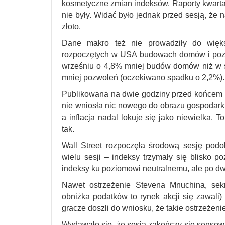
kosmetyczne zmian indeksów. Raporty kwarta
nie były. Widać było jednak przed sesją, że na
złoto.
Dane makro też nie prowadziły do więk
rozpoczętych w USA budowach domów i pozw
wrześniu o 4,8% mniej budów domów niż w s
mniej pozwoleń (oczekiwano spadku o 2,2%).
Publikowana na dwie godziny przed końcem s
nie wniosła nic nowego do obrazu gospodark
a inflacja nadal lokuje się jako niewielka.
tak.
Wall Street rozpoczęła środową sesję podo
wielu sesji – indeksy trzymały się blisko 
indeksy ku poziomowi neutralnemu, ale po dw
Nawet ostrzeżenie Stevena Mnuchina, sekr
obniżka podatków to rynek akcji się zawali
gracze doszli do wniosku, że takie ostrzeżeni
Wydawało się, że sesja zakończy się sensow