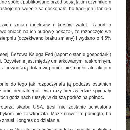
lne spółek publikowane przed sesją takim czynnikiem
stroje na świecie są doskonałe, bo tracił jen i taniało
szych zmian indeksów i kursów walut. Raport o
oleniach na ich budowę pokazał, że rozpoczęto we
ierpniu (oczekiwano braku zmiany) i wydano o 4,5%
esji Beżowa Księga Fed (raport o stanie gospodarki)
i. Ożywienie jest między umiarkowanym, a skromnym,
 To z pewnością dolarowi pomóc nie mogło, ale akcjom
bnie do tego jak rozpoczynała ją podczas ostatnich
poziomu neutralnego. Dwa razy niedźwiedzie spychały
óch godzinach ruszyły w dalszą podróż na północ.
etarza skarbu USA, (jeśli nie zostanie uchwalona
) bykom nie zaszkodziła. Może nawet im pomogła, bo
e zmusi Kongres do działania.
ną zwyżką, ale w końcówce indeksy wróciły w okolice