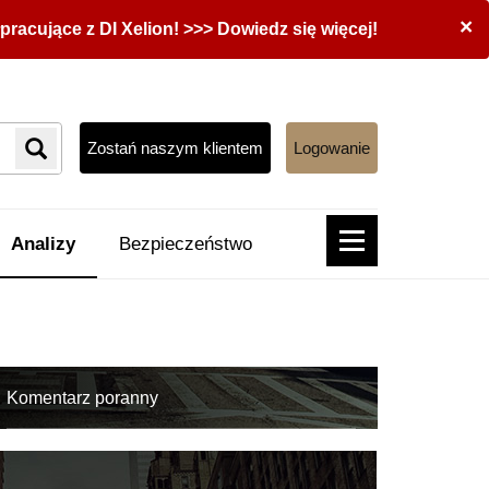
×
acujące z DI Xelion! >>> Dowiedz się więcej!
Zostań naszym klientem
Logowanie
Analizy
Bezpieczeństwo
Komentarz poranny