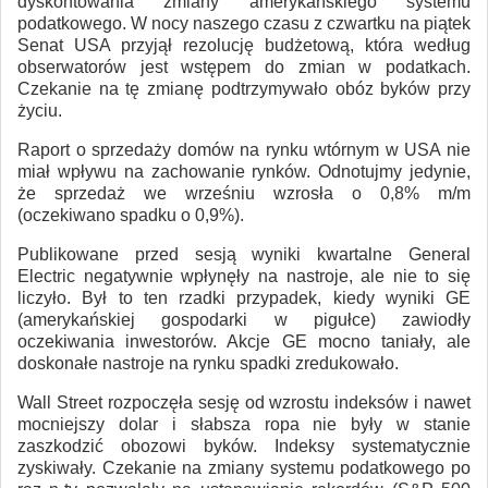
dyskontowania zmiany amerykańskiego systemu
podatkowego. W nocy naszego czasu z czwartku na piątek
Senat USA przyjął rezolucję budżetową, która według
obserwatorów jest wstępem do zmian w podatkach.
Czekanie na tę zmianę podtrzymywało obóz byków przy
życiu.
Raport o sprzedaży domów na rynku wtórnym w USA nie
miał wpływu na zachowanie rynków. Odnotujmy jedynie,
że sprzedaż we wrześniu wzrosła o 0,8% m/m
(oczekiwano spadku o 0,9%).
Publikowane przed sesją wyniki kwartalne General
Electric negatywnie wpłynęły na nastroje, ale nie to się
liczyło. Był to ten rzadki przypadek, kiedy wyniki GE
(amerykańskiej gospodarki w pigułce) zawiodły
oczekiwania inwestorów. Akcje GE mocno taniały, ale
doskonałe nastroje na rynku spadki zredukowało.
Wall Street rozpoczęła sesję od wzrostu indeksów i nawet
mocniejszy dolar i słabsza ropa nie były w stanie
zaszkodzić obozowi byków. Indeksy systematycznie
zyskiwały. Czekanie na zmiany systemu podatkowego po