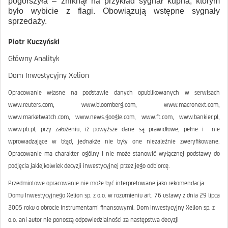
pogorszyła – zniknął na przykład sygnał kupna, którym
było wybicie z flagi. Obowiązują wstępne sygnały
sprzedaży.
Piotr Kuczyński
Główny Analityk
Dom Inwestycyjny Xelion
Opracowanie własne na podstawie danych opublikowanych w serwisach
www.reuters.com, www.bloomberg.com, www.macronext.com,
www.marketwatch.com, www.news.google.com, www.ft.com, www.bankier.pl,
www.pb.pl, przy założeniu, iż powyższe dane są prawidłowe, pełne i nie
wprowadzające w błąd, jednakże nie były one niezależnie zweryfikowane.
Opracowanie ma charakter ogólny i nie może stanowić wyłącznej podstawy do
podjęcia jakiejkolwiek decyzji inwestycyjnej przez jego odbiorcę.
Przedmiotowe opracowanie nie może być interpretowane jako rekomendacja
Domu Inwestycyjnego Xelion sp. z o.o. w rozumieniu art. 76 ustawy z dnia 29 lipca
2005 roku o obrocie instrumentami finansowymi. Dom Inwestycyjny Xelion sp. z
o.o. ani autor nie ponoszą odpowiedzialności za następstwa decyzji