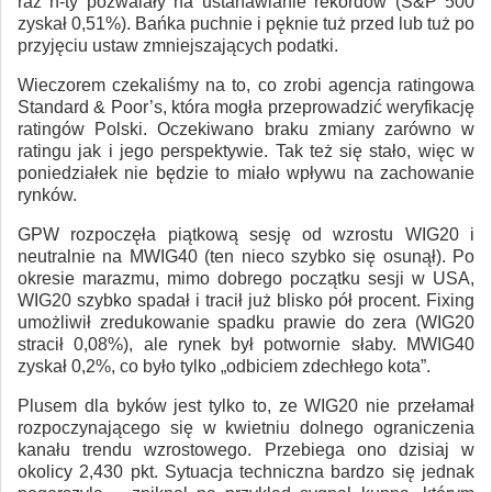
raz n-ty pozwalały na ustanawianie rekordów (S&P 500
zyskał 0,51%). Bańka puchnie i pęknie tuż przed lub tuż po
przyjęciu ustaw zmniejszających podatki.
Wieczorem czekaliśmy na to, co zrobi agencja ratingowa
Standard & Poor’s, która mogła przeprowadzić weryfikację
ratingów Polski. Oczekiwano braku zmiany zarówno w
ratingu jak i jego perspektywie. Tak też się stało, więc w
poniedziałek nie będzie to miało wpływu na zachowanie
rynków.
GPW rozpoczęła piątkową sesję od wzrostu WIG20 i
neutralnie na MWIG40 (ten nieco szybko się osunął). Po
okresie marazmu, mimo dobrego początku sesji w USA,
WIG20 szybko spadał i tracił już blisko pół procent. Fixing
umożliwił zredukowanie spadku prawie do zera (WIG20
stracił 0,08%), ale rynek był potwornie słaby. MWIG40
zyskał 0,2%, co było tylko „odbiciem zdechłego kota”.
Plusem dla byków jest tylko to, ze WIG20 nie przełamał
rozpoczynającego się w kwietniu dolnego ograniczenia
kanału trendu wzrostowego. Przebiega ono dzisiaj w
okolicy 2,430 pkt. Sytuacja techniczna bardzo się jednak