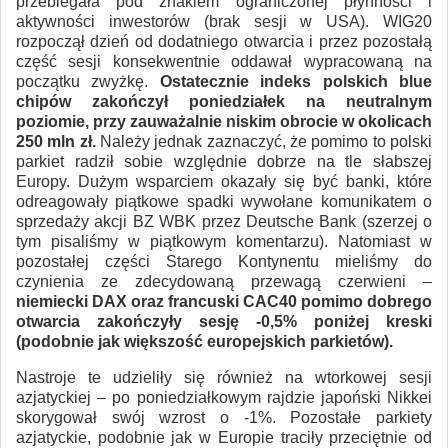
przebiegała pod znakiem ograniczonej płynności i
aktywności inwestorów (brak sesji w USA). WIG20
rozpoczął dzień od dodatniego otwarcia i przez pozostałą
część sesji konsekwentnie oddawał wypracowaną na
początku zwyżkę.
Ostatecznie indeks polskich blue
chipów zakończył poniedziałek na neutralnym
poziomie, przy zauważalnie niskim obrocie w okolicach
250 mln zł.
Należy jednak zaznaczyć, że pomimo to polski
parkiet radził sobie względnie dobrze na tle słabszej
Europy. Dużym wsparciem okazały się być banki, które
odreagowały piątkowe spadki wywołane komunikatem o
sprzedaży akcji BZ WBK przez Deutsche Bank (szerzej o
tym pisaliśmy w piątkowym komentarzu). Natomiast w
pozostałej części Starego Kontynentu mieliśmy do
czynienia ze zdecydowaną przewagą czerwieni –
niemiecki DAX oraz francuski CAC40 pomimo dobrego
otwarcia zakończyły sesję -0,5% poniżej kreski
(podobnie jak większość europejskich parkietów).
Nastroje te udzieliły się również na wtorkowej sesji
azjatyckiej – po poniedziałkowym rajdzie japoński Nikkei
skorygował swój wzrost o -1%. Pozostałe parkiety
azjatyckie, podobnie jak w Europie traciły przeciętnie od