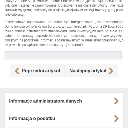
powyższe dane są prawidłowe, pełne i nie wprowadzające w błąd, jednakże nie
były one niezależnie zweryfikowane. Opracowanie ma charakter ogólny i nie może
stanowić wyłącznej podstawy do podjęcia jakiejkolwiek decyzji inwestycyjnej przez
jego odbiorcę.
Przedmiotowe opracowanie nie może być interpretowane jako rekomendacja
Domu Inwestycyjnego Xelion Sp. z o.o. w rozumieniu art. 76 z dnia 29 lipca 2005
roku o obrocie instrumentami finansowymi. Dom Inwestycyjny Xeln Sp. z o.o. ani
autor nie ponoszą odpowiedzialności za następstwa decyzji inwestycyjnych
podjętych na podstawie informacji i opinii zawartych w niniejszym opracowaniu, o
ile przy ich sporządzaniu dołożono należytej staranności.
Poprzedni artykuł
Następny artykuł
Informacje administratora danych
Informacja o podatku