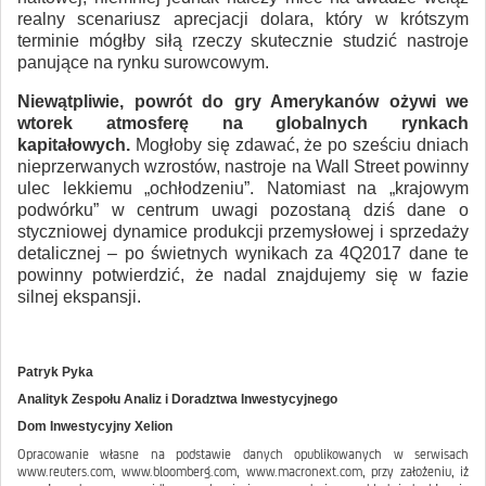
realny scenariusz aprecjacji dolara, który w krótszym
terminie mógłby siłą rzeczy skutecznie studzić nastroje
panujące na rynku surowcowym.
Niewątpliwie, powrót do gry Amerykanów ożywi we
wtorek atmosferę na globalnych rynkach
kapitałowych.
Mogłoby się zdawać, że po sześciu dniach
nieprzerwanych wzrostów, nastroje na Wall Street powinny
ulec lekkiemu „ochłodzeniu”. Natomiast na „krajowym
podwórku” w centrum uwagi pozostaną dziś dane o
styczniowej dynamice produkcji przemysłowej i sprzedaży
detalicznej – po świetnych wynikach za 4Q2017 dane te
powinny potwierdzić, że nadal znajdujemy się w fazie
silnej ekspansji.
Patryk Pyka
Analityk Zespołu Analiz i Doradztwa Inwestycyjnego
Dom Inwestycyjny Xelion
Opracowanie własne na podstawie danych opublikowanych w serwisach
www.reuters.com, www.bloomberg.com, www.macronext.com, przy założeniu, iż