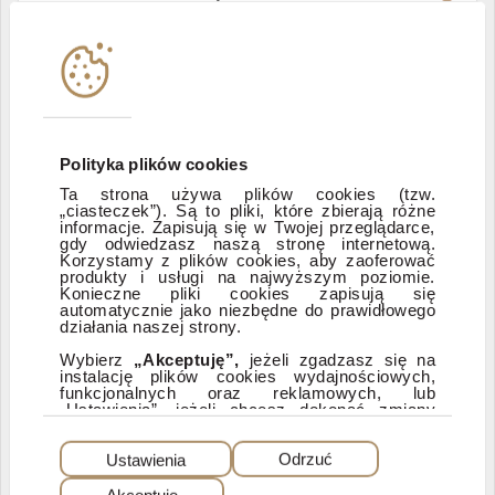
Władze i struktura spółki
Instytucje współpracujące
Polityka informacyjna DI Xelion
Polityka plików cookies
Ta strona używa plików cookies (tzw.
„ciasteczek”). Są to pliki, które zbierają różne
Zastrzeżenia prawne
informacje. Zapisują się w Twojej przeglądarce,
gdy odwiedzasz naszą stronę internetową.
Korzystamy z plików cookies, aby zaoferować
produkty i usługi na najwyższym poziomie.
ESG
Konieczne pliki cookies zapisują się
automatycznie jako niezbędne do prawidłowego
działania naszej strony.
Dostępność
Wybierz
„Akceptuję”,
jeżeli zgadzasz się na
instalację plików cookies wydajnościowych,
funkcjonalnych oraz reklamowych, lub
„Ustawienia”, jeżeli chcesz dokonać zmiany
ustawień dotyczących plików cookies.
PEŁNA WERSJA SERWISU
Dzięki plikom cookies możemy: udostępniać
Ustawienia
Odrzuć
nasz serwis, dostosowywać go do Twoich
preferencji, a także analizować, jakie strony