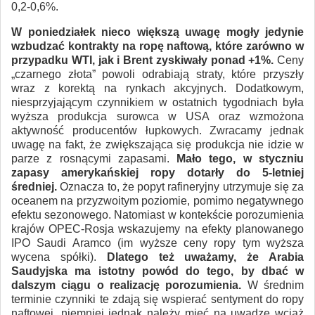
0,2-0,6%.
W poniedziałek nieco większą uwagę mogły jedynie
wzbudzać kontrakty na ropę naftową, które zarówno w
przypadku WTI, jak i Brent zyskiwały ponad +1%.
Ceny
„czarnego złota” powoli odrabiają straty, które przyszły
wraz z korektą na rynkach akcyjnych. Dodatkowym,
niesprzyjającym czynnikiem w ostatnich tygodniach była
wyższa produkcja surowca w USA oraz wzmożona
aktywność producentów łupkowych. Zwracamy jednak
uwagę na fakt, że zwiększająca się produkcja nie idzie w
parze z rosnącymi zapasami.
Mało tego, w styczniu
zapasy amerykańskiej ropy dotarły do 5-letniej
średniej.
Oznacza to, że popyt rafineryjny utrzymuje się za
oceanem na przyzwoitym poziomie, pomimo negatywnego
efektu sezonowego. Natomiast w kontekście porozumienia
krajów OPEC-Rosja wskazujemy na efekty planowanego
IPO Saudi Aramco (im wyższe ceny ropy tym wyższa
wycena spółki).
Dlatego też uważamy, że Arabia
Saudyjska ma istotny powód do tego, by dbać w
dalszym ciągu o realizację porozumienia.
W średnim
terminie czynniki te zdają się wspierać sentyment do ropy
naftowej, niemniej jednak należy mieć na uwadze wciąż