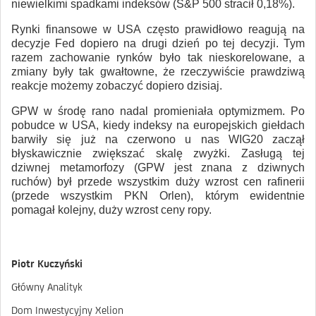
niewielkimi spadkami indeksów (S&P 500 stracił 0,18%).
Rynki finansowe w USA często prawidłowo reagują na
decyzje Fed dopiero na drugi dzień po tej decyzji. Tym
razem zachowanie rynków było tak nieskorelowane, a
zmiany były tak gwałtowne, że rzeczywiście prawdziwą
reakcje możemy zobaczyć dopiero dzisiaj.
GPW w środę rano nadal promieniała optymizmem. Po
pobudce w USA, kiedy indeksy na europejskich giełdach
barwiły się już na czerwono u nas WIG20 zaczął
błyskawicznie zwiększać skalę zwyżki. Zasługą tej
dziwnej metamorfozy (GPW jest znana z dziwnych
ruchów) był przede wszystkim duży wzrost cen rafinerii
(przede wszystkim PKN Orlen), którym ewidentnie
pomagał kolejny, duży wzrost ceny ropy.
Piotr Kuczyński
Główny Analityk
Dom Inwestycyjny Xelion