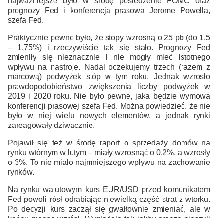
najważniejsze było w środę posiedzenie FOMC oraz
prognozy Fed i konferencja prasowa Jerome Powella,
szefa Fed.
Praktycznie pewne było, że stopy wzrosną o 25 pb (do 1,5
– 1,75%) i rzeczywiście tak się stało. Prognozy Fed
zmieniły się nieznacznie i nie mogły mieć istotnego
wpływu na nastroje. Nadal oczekujemy trzech (razem z
marcową) podwyżek stóp w tym roku. Jednak wzrosło
prawdopodobieństwo zwiększenia liczby podwyżek w
2019 i 2020 roku. Nie było pewne, jaka będzie wymowa
konferencji prasowej szefa Fed. Można powiedzieć, że nie
było w niej wielu nowych elementów, a jednak rynki
zareagowały dziwacznie.
Pojawił się też w środę raport o sprzedaży domów na
rynku wtórnym w lutym – miały wzrosnąć o 0,2%, a wzrosły
o 3%. To nie miało najmniejszego wpływu na zachowanie
rynków.
Na rynku walutowym kurs EUR/USD przed komunikatem
Fed powoli rósł odrabiając niewielką część strat z wtorku.
Po decyzji kurs zaczął się gwałtownie zmieniać, ale w