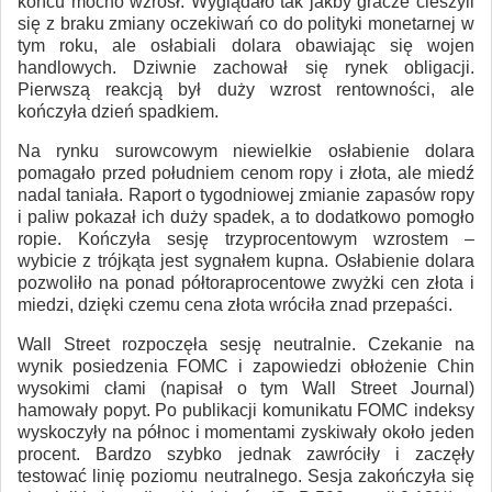
końcu mocno wzrósł. Wyglądało tak jakby gracze cieszyli
się z braku zmiany oczekiwań co do polityki monetarnej w
tym roku, ale osłabiali dolara obawiając się wojen
handlowych. Dziwnie zachował się rynek obligacji.
Pierwszą reakcją był duży wzrost rentowności, ale
kończyła dzień spadkiem.
Na rynku surowcowym niewielkie osłabienie dolara
pomagało przed południem cenom ropy i złota, ale miedź
nadal taniała. Raport o tygodniowej zmianie zapasów ropy
i paliw pokazał ich duży spadek, a to dodatkowo pomogło
ropie. Kończyła sesję trzyprocentowym wzrostem –
wybicie z trójkąta jest sygnałem kupna. Osłabienie dolara
pozwoliło na ponad półtoraprocentowe zwyżki cen złota i
miedzi, dzięki czemu cena złota wróciła znad przepaści.
Wall Street rozpoczęła sesję neutralnie. Czekanie na
wynik posiedzenia FOMC i zapowiedzi obłożenie Chin
wysokimi cłami (napisał o tym Wall Street Journal)
hamowały popyt. Po publikacji komunikatu FOMC indeksy
wyskoczyły na północ i momentami zyskiwały około jeden
procent. Bardzo szybko jednak zawróciły i zaczęły
testować linię poziomu neutralnego. Sesja zakończyła się