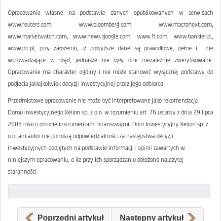
Opracowanie własne na podstawie danych opublikowanych w serwisach
www.reuters.com, www.bloomberg.com, www.macronext.com,
www.marketwatch.com, www.news.google.com, www.ft.com, www.bankier.pl,
www.pb.pl, przy założeniu, iż powyższe dane są prawidłowe, pełne i nie
wprowadzające w błąd, jednakże nie były one niezależnie zweryfikowane.
Opracowanie ma charakter ogólny i nie może stanowić wyłącznej podstawy do
podjęcia jakiejkolwiek decyzji inwestycyjnej przez jego odbiorcę.
Przedmiotowe opracowanie nie może być interpretowane jako rekomendacja
Domu Inwestycyjnego Xelion sp. z o.o. w rozumieniu art. 76 ustawy z dnia 29 lipca
2005 roku o obrocie instrumentami finansowymi. Dom Inwestycyjny Xelion sp. z
o.o. ani autor nie ponoszą odpowiedzialności za następstwa decyzji
inwestycyjnych podjętych na podstawie informacji i opinii zawartych w
niniejszym opracowaniu, o ile przy ich sporządzaniu dołożono należytej
staranności.
Poprzedni artykuł
Następny artykuł