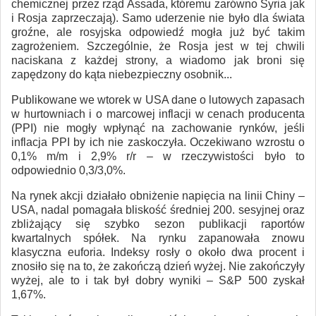
chemicznej przez rząd Assada, któremu zarówno Syria jak
i Rosja zaprzeczają). Samo uderzenie nie było dla świata
groźne, ale rosyjska odpowiedź mogła już być takim
zagrożeniem. Szczególnie, że Rosja jest w tej chwili
naciskana z każdej strony, a wiadomo jak broni się
zapędzony do kąta niebezpieczny osobnik...
Publikowane we wtorek w USA dane o lutowych zapasach
w hurtowniach i o marcowej inflacji w cenach producenta
(PPI) nie mogły wpłynąć na zachowanie rynków, jeśli
inflacja PPI by ich nie zaskoczyła. Oczekiwano wzrostu o
0,1% m/m i 2,9% r/r – w rzeczywistości było to
odpowiednio 0,3/3,0%.
Na rynek akcji działało obniżenie napięcia na linii Chiny –
USA, nadal pomagała bliskość średniej 200. sesyjnej oraz
zbliżający się szybko sezon publikacji raportów
kwartalnych spółek. Na rynku zapanowała znowu
klasyczna euforia. Indeksy rosły o około dwa procent i
znosiło się na to, że zakończą dzień wyżej. Nie zakończyły
wyżej, ale to i tak był dobry wyniki – S&P 500 zyskał
1,67%.