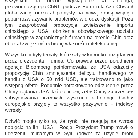
wszystkim na nocne wystąpienie XI Jinpinga,
przewodniczącego ChRL, podczas Forum dla Azji. Chwalił
globalizację, odrzucał pomysły na nową zimną wojnę i
poparł rozwiązywanie problemów w drodze dyskusji. Poza
tym zaaprobował propozycje zwiększenie importu
chińskiego z USA, obniżenia obowiązkowego udziału
chińskiego w zagranicznych firmach na terenie Chin oraz
obiecał zwiększyć ochronę własności intelektualnej.
Wszystko to były tematy, które szły w kierunku pożądanym
przez prezydenta Trumpa. Co prawda przed południem
agencja Bloomberg poinformowała, że USA odrzuciły
propozycję Chin zmniejszenia deficytu handlowego w
handlu z USA o 50 mld USD, ale traktowano to jako
wstępną ofertę. Podobnie potraktowano odrzucenie przez
Chiny żądania USA, które chciały, żeby Chiny zaprzestały
subsydiowania przemysłu wysokich technologii. Giełdy
europejskie przyjęły to wszystko pozytywnie – indeksy
wzrosły.
Dziwić mogło tylko to, że rynki nie reagują na wzrost
napięcia na linii USA – Rosja. Prezydent Trump mówił o
uderzeniu militarnym w Syrii (odwet za użycie broni