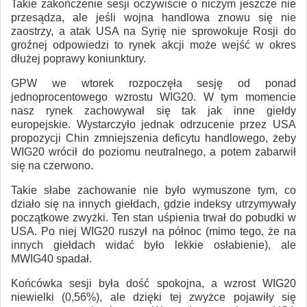
Takie zakończenie sesji oczywiście o niczym jeszcze nie
przesądza, ale jeśli wojna handlowa znowu się nie
zaostrzy, a atak USA na Syrię nie sprowokuje Rosji do
groźnej odpowiedzi to rynek akcji może wejść w okres
dłużej poprawy koniunktury.
GPW we wtorek rozpoczęła sesję od ponad
jednoprocentowego wzrostu WIG20. W tym momencie
nasz rynek zachowywał się tak jak inne giełdy
europejskie. Wystarczyło jednak odrzucenie przez USA
propozycji Chin zmniejszenia deficytu handlowego, żeby
WIG20 wrócił do poziomu neutralnego, a potem zabarwił
się na czerwono.
Takie słabe zachowanie nie było wymuszone tym, co
działo się na innych giełdach, gdzie indeksy utrzymywały
początkowe zwyżki. Ten stan uśpienia trwał do pobudki w
USA. Po niej WIG20 ruszył na północ (mimo tego, że na
innych giełdach widać było lekkie osłabienie), ale
MWIG40 spadał.
Końcówka sesji była dość spokojna, a wzrost WIG20
niewielki (0,56%), ale dzięki tej zwyżce pojawiły się