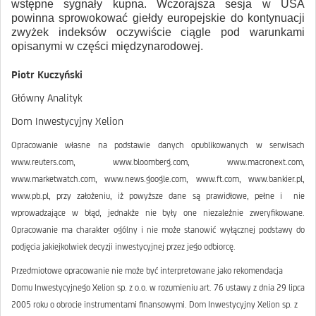
wstępne sygnały kupna. Wczorajsza sesja w USA
powinna sprowokować giełdy europejskie do kontynuacji
zwyżek indeksów oczywiście ciągle pod warunkami
opisanymi w części międzynarodowej.
Piotr Kuczyński
Główny Analityk
Dom Inwestycyjny Xelion
Opracowanie własne na podstawie danych opublikowanych w serwisach
www.reuters.com, www.bloomberg.com, www.macronext.com,
www.marketwatch.com, www.news.google.com, www.ft.com, www.bankier.pl,
www.pb.pl, przy założeniu, iż powyższe dane są prawidłowe, pełne i nie
wprowadzające w błąd, jednakże nie były one niezależnie zweryfikowane.
Opracowanie ma charakter ogólny i nie może stanowić wyłącznej podstawy do
podjęcia jakiejkolwiek decyzji inwestycyjnej przez jego odbiorcę.
Przedmiotowe opracowanie nie może być interpretowane jako rekomendacja
Domu Inwestycyjnego Xelion sp. z o.o. w rozumieniu art. 76 ustawy z dnia 29 lipca
2005 roku o obrocie instrumentami finansowymi. Dom Inwestycyjny Xelion sp. z