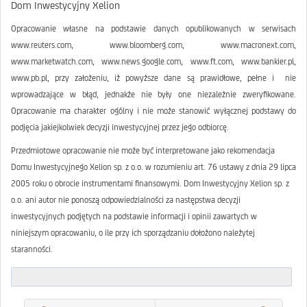
Dom Inwestycyjny Xelion
Opracowanie własne na podstawie danych opublikowanych w serwisach
www.reuters.com, www.bloomberg.com, www.macronext.com,
www.marketwatch.com, www.news.google.com, www.ft.com, www.bankier.pl,
www.pb.pl, przy założeniu, iż powyższe dane są prawidłowe, pełne i nie
wprowadzające w błąd, jednakże nie były one niezależnie zweryfikowane.
Opracowanie ma charakter ogólny i nie może stanowić wyłącznej podstawy do
podjęcia jakiejkolwiek decyzji inwestycyjnej przez jego odbiorcę.
Przedmiotowe opracowanie nie może być interpretowane jako rekomendacja
Domu Inwestycyjnego Xelion sp. z o.o. w rozumieniu art. 76 ustawy z dnia 29 lipca
2005 roku o obrocie instrumentami finansowymi. Dom Inwestycyjny Xelion sp. z
o.o. ani autor nie ponoszą odpowiedzialności za następstwa decyzji
inwestycyjnych podjętych na podstawie informacji i opinii zawartych w
niniejszym opracowaniu, o ile przy ich sporządzaniu dołożono należytej
staranności.