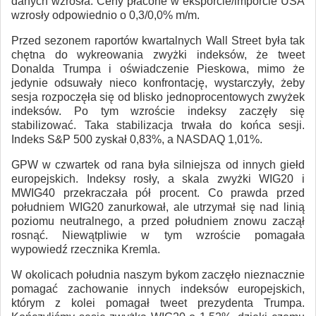
danych wzrosła. Ceny płacone w eksporcie/imporcie USA
wzrosły odpowiednio o 0,3/0,0% m/m.
Przed sezonem raportów kwartalnych Wall Street była tak
chętna do wykreowania zwyżki indeksów, że tweet
Donalda Trumpa i oświadczenie Pieskowa, mimo że
jedynie odsuwały nieco konfrontację, wystarczyły, żeby
sesja rozpoczęła się od blisko jednoprocentowych zwyżek
indeksów. Po tym wzroście indeksy zaczęły się
stabilizować. Taka stabilizacja trwała do końca sesji.
Indeks S&P 500 zyskał 0,83%, a NASDAQ 1,01%.
GPW w czwartek od rana była silniejsza od innych giełd
europejskich. Indeksy rosły, a skala zwyżki WIG20 i
MWIG40 przekraczała pół procent. Co prawda przed
południem WIG20 zanurkował, ale utrzymał się nad linią
poziomu neutralnego, a przed południem znowu zaczął
rosnąć. Niewątpliwie w tym wzroście pomagała
wypowiedź rzecznika Kremla.
W okolicach południa naszym bykom zaczęło nieznacznie
pomagać zachowanie innych indeksów europejskich,
którym z kolei pomagał tweet prezydenta Trumpa.