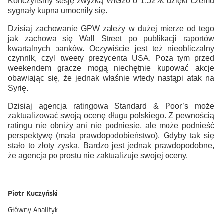
Kończyliśmy sesję zwyżką WIG20 o 1,52%, dzięki czemu
sygnały kupna umocniły się.
Dzisiaj zachowanie GPW zależy w dużej mierze od tego
jak zachowa się Wall Street po publikacji raportów
kwartalnych banków. Oczywiście jest też nieobliczalny
czynnik, czyli tweety prezydenta USA. Poza tym przed
weekendem gracze mogą niechętnie kupować akcje
obawiając się, że jednak właśnie wtedy nastąpi atak na
Syrię.
Dzisiaj agencja ratingowa Standard & Poor’s może
zaktualizować swoją ocenę długu polskiego. Z pewnością
ratingu nie obniży ani nie podniesie, ale może podnieść
perspektywę (mała prawdopodobieństwo). Gdyby tak się
stało to złoty zyska. Bardzo jest jednak prawdopodobne,
że agencja po prostu nie zaktualizuje swojej oceny.
Piotr Kuczyński
Główny Analityk