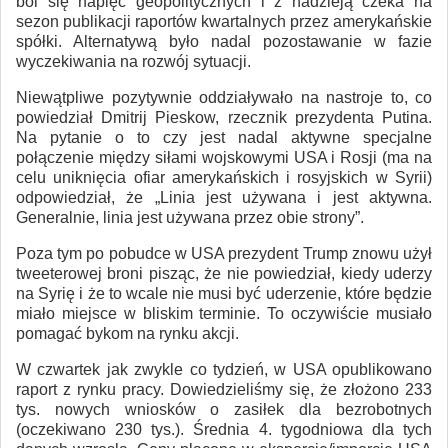
boi się napięć geopolitycznych i z nadzieją czeka na
sezon publikacji raportów kwartalnych przez amerykańskie
spółki. Alternatywą było nadal pozostawanie w fazie
wyczekiwania na rozwój sytuacji.
Niewątpliwe pozytywnie oddziaływało na nastroje to, co
powiedział Dmitrij Pieskow, rzecznik prezydenta Putina.
Na pytanie o to czy jest nadal aktywne specjalne
połączenie między siłami wojskowymi USA i Rosji (ma na
celu uniknięcia ofiar amerykańskich i rosyjskich w Syrii)
odpowiedział, że „Linia jest używana i jest aktywna.
Generalnie, linia jest używana przez obie strony”.
Poza tym po pobudce w USA prezydent Trump znowu użył
tweeterowej broni pisząc, że nie powiedział, kiedy uderzy
na Syrię i że to wcale nie musi być uderzenie, które będzie
miało miejsce w bliskim terminie. To oczywiście musiało
pomagać bykom na rynku akcji.
W czwartek jak zwykle co tydzień, w USA opublikowano
raport z rynku pracy. Dowiedzieliśmy się, że złożono 233
tys. nowych wniosków o zasiłek dla bezrobotnych
(oczekiwano 230 tys.). Średnia 4. tygodniowa dla tych