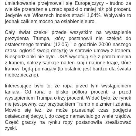
umiarkowanie przejmowali się Europejczycy - trudno za
wielkie przerażenie uznać spadki o mniej niż pół procent.
Jedynie we Włoszech indeks stracił 1,64%. Wpływało to
jednak całkiem mocno na osłabienie euro.
Cały świat czekał przede wszystkim na wystąpienie
prezydenta Trumpa, który postanowił nie czekać do
ostatecznego terminu (12.05) i o godzinie 20:00 naszego
czasu ogłosić swoją decyzję w sprawie umowy z Iranem.
Niespodzianki nie było. USA wycofują się z porozumienia
z Iranem, nałoży sankcje na ten kraj i na inne kraje, które
Iranowi będą pomagały (to ostatnie jest bardzo dla świata
niebezpieczne).
Interesujące było to, że ropa przed tym wystąpieniem
taniała. Od rana o blisko półtora procent, a przed
wystąpieniem Trumpa o trzy procent. Widać było, że rynek
nie jest pewny, czy przypadkiem Trump nie zmieni zdania.
Mówiło się też, że może przesunąć czas podjęcia
ostatecznej decyzji, do czego namawiało go wiele rządów.
Część graczy na rynku ropy postanowiła zrealizować
zyski.