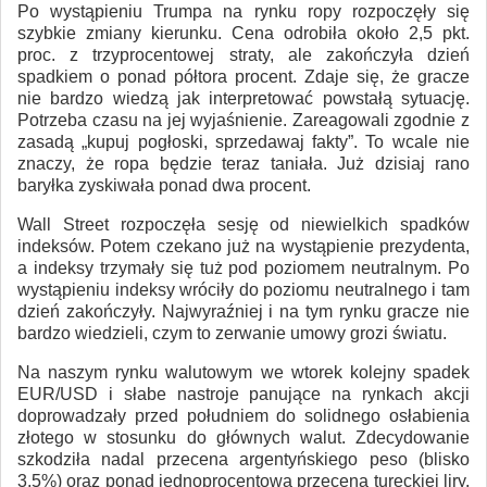
Po wystąpieniu Trumpa na rynku ropy rozpoczęły się
szybkie zmiany kierunku. Cena odrobiła około 2,5 pkt.
proc. z trzyprocentowej straty, ale zakończyła dzień
spadkiem o ponad półtora procent. Zdaje się, że gracze
nie bardzo wiedzą jak interpretować powstałą sytuację.
Potrzeba czasu na jej wyjaśnienie. Zareagowali zgodnie z
zasadą „kupuj pogłoski, sprzedawaj fakty”. To wcale nie
znaczy, że ropa będzie teraz taniała. Już dzisiaj rano
baryłka zyskiwała ponad dwa procent.
Wall Street rozpoczęła sesję od niewielkich spadków
indeksów. Potem czekano już na wystąpienie prezydenta,
a indeksy trzymały się tuż pod poziomem neutralnym. Po
wystąpieniu indeksy wróciły do poziomu neutralnego i tam
dzień zakończyły. Najwyraźniej i na tym rynku gracze nie
bardzo wiedzieli, czym to zerwanie umowy grozi światu.
Na naszym rynku walutowym we wtorek kolejny spadek
EUR/USD i słabe nastroje panujące na rynkach akcji
doprowadzały przed południem do solidnego osłabienia
złotego w stosunku do głównych walut. Zdecydowanie
szkodziła nadal przecena argentyńskiego peso (blisko
3,5%) oraz ponad jednoprocentowa przecena tureckiej liry.