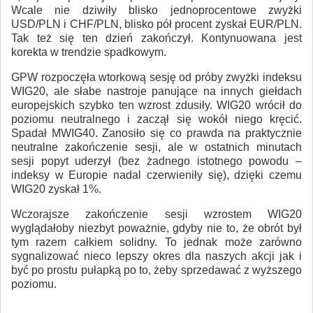
Wcale nie dziwiły blisko jednoprocentowe zwyżki
USD/PLN i CHF/PLN, blisko pół procent zyskał EUR/PLN.
Tak też się ten dzień zakończył. Kontynuowana jest
korekta w trendzie spadkowym.
GPW rozpoczęła wtorkową sesję od próby zwyżki indeksu
WIG20, ale słabe nastroje panujące na innych giełdach
europejskich szybko ten wzrost zdusiły. WIG20 wrócił do
poziomu neutralnego i zaczął się wokół niego kręcić.
Spadał MWIG40. Zanosiło się co prawda na praktycznie
neutralne zakończenie sesji, ale w ostatnich minutach
sesji popyt uderzył (bez żadnego istotnego powodu –
indeksy w Europie nadal czerwieniły się), dzięki czemu
WIG20 zyskał 1%.
Wczorajsze zakończenie sesji wzrostem WIG20
wyglądałoby niezbyt poważnie, gdyby nie to, że obrót był
tym razem całkiem solidny. To jednak może zarówno
sygnalizować nieco lepszy okres dla naszych akcji jak i
być po prostu pułapką po to, żeby sprzedawać z wyższego
poziomu.