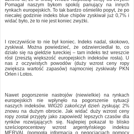
Pomagał naszym bykom spokój panujący na innych
rynkach europejskich. To tak bardzo ośmieliło popyt, że po
niecałej godzinie indeks blue chipów zyskiwał już 0,7% i
widać było, że to nie jest koniec zwyżki.
I rzeczywiście to nie był koniec. Indeks nadal, skokowo,
zyskiwał. Można powiedzieć, że odzwierciedlał to, co
działo się na giełdzie tureckiej – tam indeks też wreszcie
rósł (zresztą większość europejskich indeksów rosła). U
nas z oczywistych powodów (duży wzrost ceny ropy
zwiększa wartość zapasów) najmocniej zyskiwały PKN
Orlen i Lotos.
Nawet pogorszenie nastrojów (niewielkie) na rynkach
europejskich nie wpłynęło na pogorszenie sytuacji
naszych indeksów. WIG20 zakończył dzień zyskując 2%
znowu na dużym obrocie. Jak widać duży wzrost ceny
ropy został przyjęty jako zapowiedź lepszych czasów dla
rynków rozwijających się. Najlepiej pokazał to blisko
sześcioprocentowy wzrost argentyńskiego indeksu
MERVAL (pomogła informacja o negocjacjach pomocy