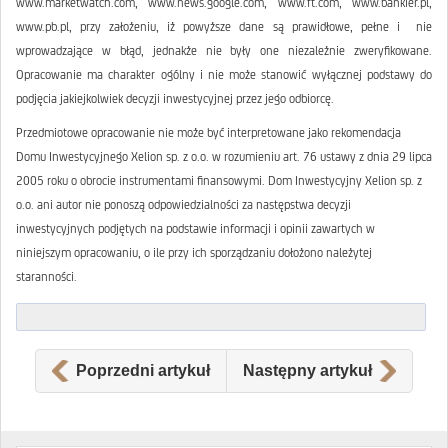
www.marketwatch.com, www.news.google.com, www.ft.com, www.bankier.pl,
www.pb.pl, przy założeniu, iż powyższe dane są prawidłowe, pełne i nie
wprowadzające w błąd, jednakże nie były one niezależnie zweryfikowane.
Opracowanie ma charakter ogólny i nie może stanowić wyłącznej podstawy do
podjęcia jakiejkolwiek decyzji inwestycyjnej przez jego odbiorcę.
Przedmiotowe opracowanie nie może być interpretowane jako rekomendacja
Domu Inwestycyjnego Xelion sp. z o.o. w rozumieniu art. 76 ustawy z dnia 29 lipca
2005 roku o obrocie instrumentami finansowymi. Dom Inwestycyjny Xelion sp. z
o.o. ani autor nie ponoszą odpowiedzialności za następstwa decyzji
inwestycyjnych podjętych na podstawie informacji i opinii zawartych w
niniejszym opracowaniu, o ile przy ich sporządzaniu dołożono należytej
staranności.
Poprzedni artykuł
Następny artykuł