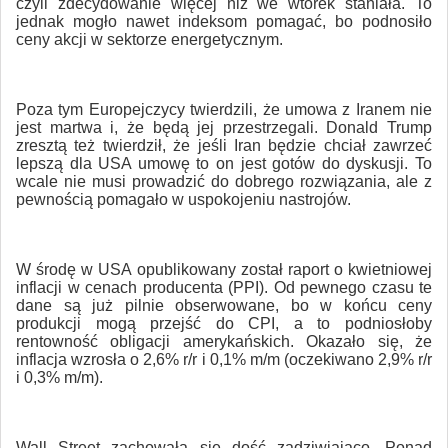
czyli zdecydowanie więcej niż we wtorek staniała. To
jednak mogło nawet indeksom pomagać, bo podnosiło
ceny akcji w sektorze energetycznym.
Poza tym Europejczycy twierdzili, że umowa z Iranem nie
jest martwa i, że będą jej przestrzegali. Donald Trump
zresztą też twierdził, że jeśli Iran będzie chciał zawrzeć
lepszą dla USA umowę to on jest gotów do dyskusji. To
wcale nie musi prowadzić do dobrego rozwiązania, ale z
pewnością pomagało w uspokojeniu nastrojów.
W środę w USA o
publikowany został raport o kwietniowej
inflacji w cenach producenta (PPI). Od pewnego czasu te
dane są już pilnie obserwowane, bo w końcu ceny
produkcji mogą przejść do CPI, a to podniosłoby
rentowność obligacji amerykańskich. Okazało się, że
inflacja wzrosła o 2,6% r/r i 0,1% m/m (oczekiwano 2,9% r/r
i 0,3% m/m).
Wall Street zachowała się dość zadziwiająco. Ponad