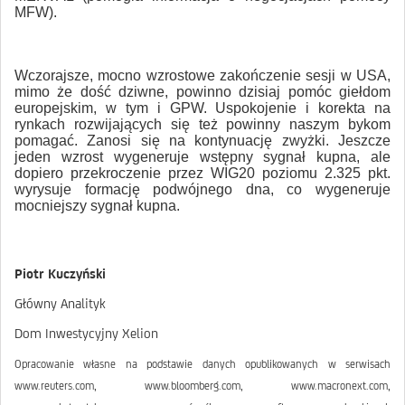
MFW).
Wczorajsze, mocno wzrostowe zakończenie sesji w USA,
mimo że dość dziwne, powinno dzisiaj pomóc giełdom
europejskim, w tym i GPW. Uspokojenie i korekta na
rynkach rozwijających się też powinny naszym bykom
pomagać. Zanosi się na kontynuację zwyżki. Jeszcze
jeden wzrost wygeneruje wstępny sygnał kupna, ale
dopiero przekroczenie przez WIG20 poziomu 2.325 pkt.
wyrysuje formację podwójnego dna, co wygeneruje
mocniejszy sygnał kupna.
Piotr Kuczyński
Główny Analityk
Dom Inwestycyjny Xelion
Opracowanie własne na podstawie danych opublikowanych w serwisach
www.reuters.com, www.bloomberg.com, www.macronext.com,