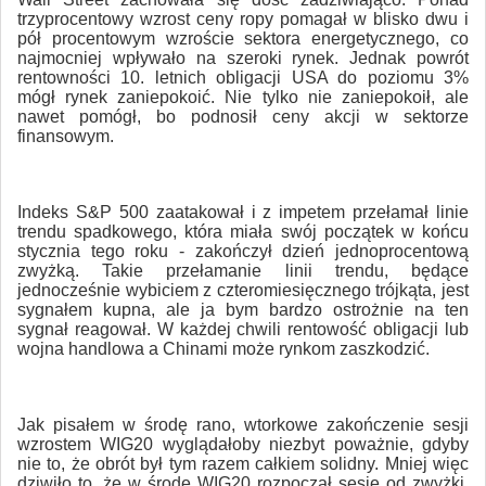
trzyprocentowy wzrost ceny ropy pomagał w blisko dwu i
pół procentowym wzroście sektora energetycznego, co
najmocniej wpływało na szeroki rynek. Jednak powrót
rentowności 10. letnich obligacji USA do poziomu 3%
mógł rynek zaniepokoić. Nie tylko nie zaniepokoił, ale
nawet pomógł, bo podnosił ceny akcji w sektorze
finansowym.
Indeks S&P 500 zaatakował i z impetem przełamał linie
trendu spadkowego, która miała swój początek w końcu
stycznia tego roku - zakończył dzień jednoprocentową
zwyżką. Takie przełamanie linii trendu, będące
jednocześnie wybiciem z czteromiesięcznego trójkąta, jest
sygnałem kupna, ale ja bym bardzo ostrożnie na ten
sygnał reagował. W każdej chwili rentowość obligacji lub
wojna handlowa a Chinami może rynkom zaszkodzić.
Jak pisałem w środę rano, wtorkowe zakończenie sesji
wzrostem WIG20 wyglądałoby niezbyt poważnie, gdyby
nie to, że obrót był tym razem całkiem solidny. Mniej więc
dziwiło to, że w środę WIG20 rozpoczął sesję od zwyżki.