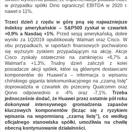
w przypadku spółki Dino ograniczyć EBITDA w 2020 r.
nawet o 11%.
Trzeci dzień z rzędu w górę pną się najważniejsze
indeksy amerykańskie – S&P500 zyskał w czwartek
+0,9% a Nasdaq +1%.
Przed sesją amerykańską, dobre
wyniki za 1Q2019 opublikowały Walmart oraz Cisco. W
obu przypadkach, w raportach finansowych pochwalono
się wyższym zyskiem przypadającym na akcję. Akcje
Cisco zyskały ostatecznie na zamknięciu +6,7% a
Walmart’a +1,3%. Trudny dzień zaliczyli z kolei
posiadacze akcji spółek, które są głównymi dostawcami
komponentów do Huawei’a – informacja o wpisaniu
chińskiego giganta telekomunikacyjnego na „czarną listę”
doprowadziła w czwartek do przeceny Qualcomm oraz
Qorvo odpowiednio o -4% oraz -7,1%.
Trzeba
jednocześnie dodać, że Huawei przez ostatnie pół roku
dokonywał intensywnego gromadzenia zapasów
kluczowych komponentów (licząc się z ryzykiem
wpisania na wspomnianą „czarną listę”), co według
oficjalnego stanowiska spółki, umożliwia na chwilę
obecną kontynuowanie działalności.