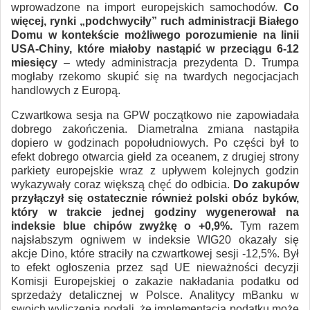
wprowadzone na import europejskich samochodów.
Co
więcej, rynki „podchwyciły” ruch administracji Białego
Domu w kontekście możliwego porozumienie na linii
USA-Chiny, które miałoby nastąpić w przeciągu 6-12
miesięcy
– wtedy administracja prezydenta D. Trumpa
mogłaby rzekomo skupić się na twardych negocjacjach
handlowych z Europą.
Czwartkowa sesja na GPW początkowo nie zapowiadała
dobrego zakończenia. Diametralna zmiana nastąpiła
dopiero w godzinach popołudniowych. Po części był to
efekt dobrego otwarcia giełd za oceanem, z drugiej strony
parkiety europejskie wraz z upływem kolejnych godzin
wykazywały coraz większą chęć do odbicia.
Do zakupów
przyłączył się ostatecznie również polski obóz byków,
który w trakcie jednej godziny wygenerował na
indeksie blue chipów zwyżkę o +0,9%.
Tym razem
najsłabszym ogniwem w indeksie WIG20 okazały się
akcje Dino, które straciły na czwartkowej sesji -12,5%. Był
to efekt ogłoszenia przez sąd UE nieważności decyzji
Komisji Europejskiej o zakazie nakładania podatku od
sprzedaży detalicznej w Polsce. Analitycy mBanku w
swoich wyliczenia podali, że implementacja podatku może