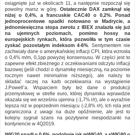
osiągnięte już w okolicach 11, a następnie rozpoczął się
powolny marsz w górę.
Ostatecznie DAX zamknął się
niżej o 0,4%, a francuskie CAC40 o 0,2%. Ponad
jednoprocentowe spadki notowano w Madrycie, a
jednomiesięczna stopa zwrotu z IBEX znalazła się już
na ujemnych poziomach, pomimo hossy na
europejskich rynkach, która pozwoliła w tym czasie
zyskać pozostałym indeksom 4-6%
. Sentymentem nie
zachwiały dane o amerykańskiej inflacji CPI, która wzrosła
o 0,4% m/m, 0,1pp powyżej konsensusu. W części jest to
zapewne efekt zbieżnego z oczekiwaniami odczytu inflacji
bazowej (jeśli chodzi o dynamikę miesięczną, na poziomie
rocznym nawet minimalnie niższego), ale należy to
składać raczej na karb oczekiwania na wystąpienie
J.Powell’a. Wsparciem były też dane o produkcji
przemysłowej w strefie euro, której dynamika wprawdzie
okazała się we wrześniu ujemna (-1,7% r/r), ale o wyraźnie
lepsza niż w poprzednim miesiącu (-2,8% r/r). Ich rola jest
ograniczona z uwagi na duże opóźnienie, ale jest to
kolejny sygnał szans na pozytywne niespodzianki na
kontynencie w 4Q2019.
WIG20 spadł o 0,6%, podobnie jak mWIG40, a sWIG80 o