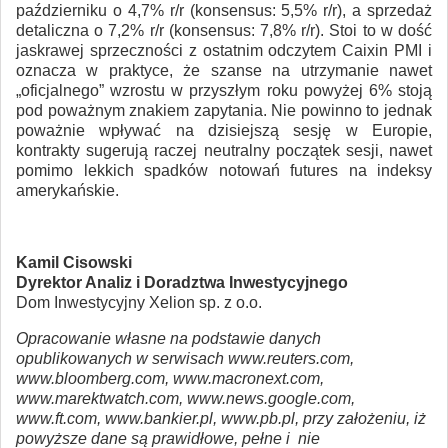
październiku o 4,7% r/r (konsensus: 5,5% r/r), a sprzedaż
detaliczna o 7,2% r/r (konsensus: 7,8% r/r). Stoi to w dość
jaskrawej sprzeczności z ostatnim odczytem Caixin PMI i
oznacza w praktyce, że szanse na utrzymanie nawet
„oficjalnego” wzrostu w przyszłym roku powyżej 6% stoją
pod poważnym znakiem zapytania. Nie powinno to jednak
poważnie wpływać na dzisiejszą sesję w Europie,
kontrakty sugerują raczej neutralny początek sesji, nawet
pomimo lekkich spadków notowań futures na indeksy
amerykańskie.
Kamil Cisowski
Dyrektor Analiz i Doradztwa Inwestycyjnego
Dom Inwestycyjny Xelion sp. z o.o.
Opracowanie własne na podstawie danych
opublikowanych w serwisach www.reuters.com,
www.bloomberg.com, www.macronext.com,
www.marektwatch.com, www.news.google.com,
www.ft.com, www.bankier.pl, www.pb.pl, przy założeniu, iż
powyższe dane są prawidłowe, pełne i nie