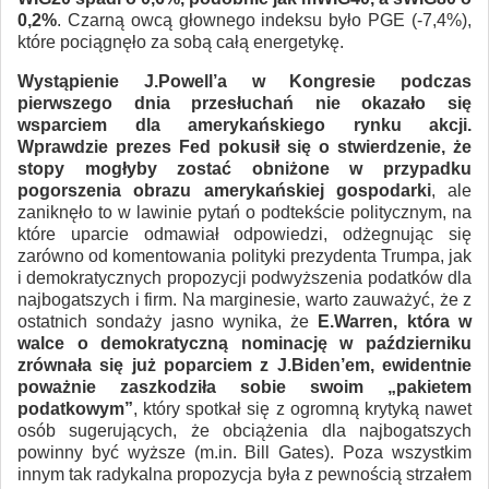
0,2%
. Czarną owcą głownego indeksu było PGE (-7,4%),
które pociągnęło za sobą całą energetykę.
Wystąpienie J.Powell’a w Kongresie podczas
pierwszego dnia przesłuchań nie okazało się
wsparciem dla amerykańskiego rynku akcji.
Wprawdzie prezes Fed pokusił się o stwierdzenie, że
stopy mogłyby zostać obniżone w przypadku
pogorszenia obrazu amerykańskiej gospodarki
, ale
zaniknęło to w lawinie pytań o podtekście politycznym, na
które uparcie odmawiał odpowiedzi, odżegnując się
zarówno od komentowania polityki prezydenta Trumpa, jak
i demokratycznych propozycji podwyższenia podatków dla
najbogatszych i firm. Na marginesie, warto zauważyć, że z
ostatnich sondaży jasno wynika, że
E.Warren, która w
walce o demokratyczną nominację w październiku
zrównała się już poparciem z J.Biden’em, ewidentnie
poważnie zaszkodziła sobie swoim „pakietem
podatkowym”
, który spotkał się z ogromną krytyką nawet
osób sugerujących, że obciążenia dla najbogatszych
powinny być wyższe (m.in. Bill Gates). Poza wszystkim
innym tak radykalna propozycja była z pewnością strzałem