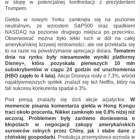
w stopę w potencjalnej konfrontacji z prezydentem
Trumpem.
Giełda w nowym Yorku zamknęła się na poziomie
neutralnym, ze wzrostem S&P500 oraz spadkiem
NASDAQ na poziomie drugiego miejsca po przecinku.
Obserwować można było lekki ruch w dół na całej
amerykańskiej krzywej rentowności, ale nie przekłada się
to na razie na powstrzymanie aprecjacji dolara.
Tematem
dnia na rynku były niesamowite wyniki platformy
Disney+, która pozyskała pierwszych 10 mln
subskrybentów w ciągu 24 godzin od uruchomienia
(HBO zajęło to 4 lata).
Akcje Disneya rosły o 7,3%, wśród
najaktywniejszych spółek znalazł się też Netflix, który na
fali sukcesu konkurenta spadał o 3%.
Pod presją znalazły się dziś akcje azjatyckie.
W
momencie pisania komentarza giełda w Hong Kongu
traci około procenta, Nikkei zamknęło się 0,8% niżej niż
wczoraj. Problemem były zarówno doniesienia o
kłopotach w negocjacji zakupy amerykańskich
surowców rolnych przez Chiny, jak i słabe dane z
chińskiej gospodarki.
Produkcja przemysłowa wzrosła w