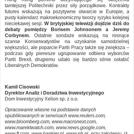
tamtejszej Politechniki przez siły porządkowe. Kontrakty
futures wskazują na pozytywne otwarcie w Europie, a
pusty kalendarz makroekonomiczny tworzy ryzyko kolejnej
nieciekawej sesji.
W brytyjskiej telewizji dojdzie dziś do
debaty pomiędzy Borisem Johnsonem a Jeremy
Corbynem.
Ostatnie sondaże wskazują na rosnące
szanse Konserwatystów na uzyskanie samodzielnej
większości, ale poparcie Partii Pracy także się zwiększa –
podczas gdy pierwsze ugrupowanie odbiera wyborców
Partii Brexit, drugiemu udało się bardzo silnie osłabić
Liberalnych Demokratów.
Kamil Cisowski
Dyrektor Analiz i Doradztwa Inwestycyjnego
Dom Inwestycyjny Xelion sp. z o.o.
Opracowanie własne na podstawie danych
opublikowanych w serwisach www.reuters.com,
www.bloomberg.com, www.macronext.com,
www.marektwatch.com, www.news.google.com,
www.ft.com, www.bankier.pl, www.pb.pl, przy założeniu, iż