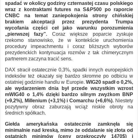
spadać w okolicy godziny czternastej czasu polskiego
wraz z kontraktami futures na S&P500 po raporcie
CNBC na temat zaniepokojenia strony chińskiej
brakiem akceptacji przez prezydenta Trumpa
wycofania części ceł jako warunku porozumienia
„pierwszej fazy”.
Coraz większe poparcie zyskuje
rzekomo stanowisko, że w kontekście uruchomienia
procedury impeachmentu i coraz bliższych wyborów
prezydenckich kontynuacja rozmów z tak chimerycznym
partnerem zaczyna tracić sens.
DAX stracił ostatecznie 0,3%, spadki innych europejskich
indeksów też okazały się bardzo skromne po odbiciu w
ostatniej godzinie handlu w Europie.
WIG20 spadł o 0,2%,
ale wydarzeniem dnia był przede wszystkim wzrost
mWIG40 o 1,4% dzięki bardzo silnym zwyżkom BNP
(+9,2%), Millenium (+3,1%) i Comarchu (+6,6%).
Niestety
pozytywny obraz zaburzają wciąż niskie obroty na
średnich spółkach.
Giełda amerykańska ostatecznie zamknęła się
minimalnie nad kreską, mimo że oddalanie się złota od
ostatnich minimów (ceny przekroczyły 1470$) i