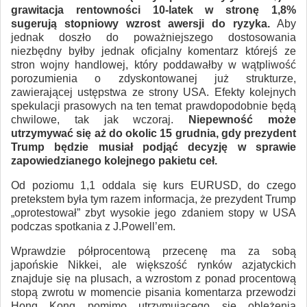
grawitacja rentowności 10-latek w stronę 1,8%
sugerują stopniowy wzrost awersji do ryzyka.
Aby
jednak doszło do poważniejszego dostosowania
niezbędny byłby jednak oficjalny komentarz którejś ze
stron wojny handlowej, który poddawałby w wątpliwość
porozumienia o zdyskontowanej już strukturze,
zawierającej ustępstwa ze strony USA. Efekty kolejnych
spekulacji prasowych na ten temat prawdopodobnie będą
chwilowe, tak jak wczoraj.
Niepewność może
utrzymywać się aż do okolic 15 grudnia, gdy prezydent
Trump będzie musiał podjąć decyzję w sprawie
zapowiedzianego kolejnego pakietu ceł.
Od poziomu 1,1 oddala się kurs EURUSD, do czego
pretekstem była tym razem informacja, że prezydent Trump
„oprotestował” zbyt wysokie jego zdaniem stopy w USA
podczas spotkania z J.Powell’em.
Wprawdzie półprocentową przecenę ma za sobą
japońskie Nikkei, ale większość rynków azjatyckich
znajduje się na plusach, a wzrostom z ponad procentową
stopą zwrotu w momencie pisania komentarza przewodzi
Hong Kong pomimo utrzymującego się oblężenia