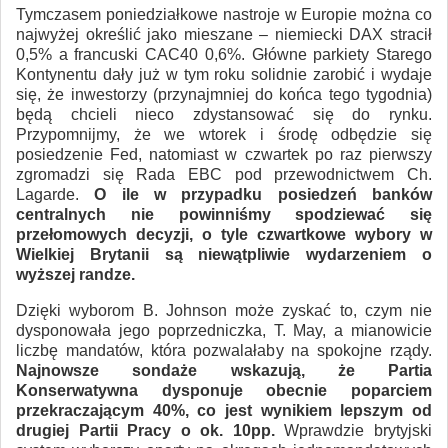
Tymczasem poniedziałkowe nastroje w Europie można co
najwyżej określić jako mieszane – niemiecki DAX stracił
0,5% a francuski CAC40 0,6%. Główne parkiety Starego
Kontynentu dały już w tym roku solidnie zarobić i wydaje
się, że inwestorzy (przynajmniej do końca tego tygodnia)
będą chcieli nieco zdystansować się do rynku.
Przypomnijmy, że we wtorek i środę odbędzie się
posiedzenie Fed, natomiast w czwartek po raz pierwszy
zgromadzi się Rada EBC pod przewodnictwem Ch.
Lagarde.
O ile w przypadku posiedzeń banków
centralnych nie powinniśmy spodziewać się
przełomowych decyzji, o tyle czwartkowe wybory w
Wielkiej Brytanii są niewątpliwie wydarzeniem o
wyższej randze.
Dzięki wyborom B. Johnson może zyskać to, czym nie
dysponowała jego poprzedniczka, T. May, a mianowicie
liczbę mandatów, która pozwalałaby na spokojne rządy.
Najnowsze sondaże wskazują, że Partia
Konserwatywna dysponuje obecnie poparciem
przekraczającym 40%, co jest wynikiem lepszym od
drugiej Partii Pracy o ok. 10pp.
Wprawdzie brytyjski