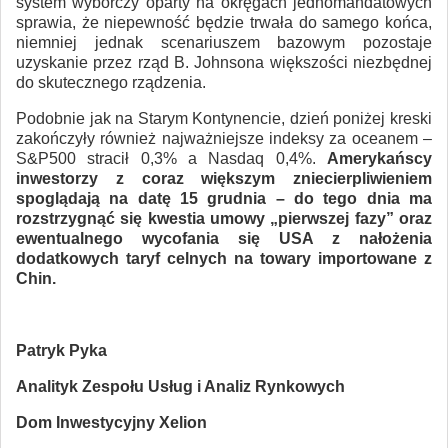
system wyborczy oparty na okręgach jednomandatowych
sprawia, że niepewność będzie trwała do samego końca,
niemniej jednak scenariuszem bazowym pozostaje
uzyskanie przez rząd B. Johnsona większości niezbędnej
do skutecznego rządzenia.
Podobnie jak na Starym Kontynencie, dzień poniżej kreski
zakończyły również najważniejsze indeksy za oceanem –
S&P500 stracił 0,3% a Nasdaq 0,4%.
Amerykańscy
inwestorzy z coraz większym zniecierpliwieniem
spoglądają na datę 15 grudnia – do tego dnia ma
rozstrzygnąć się kwestia umowy „pierwszej fazy” oraz
ewentualnego wycofania się USA z nałożenia
dodatkowych taryf celnych na towary importowane z
Chin.
Patryk Pyka
Analityk Zespołu Usług i Analiz Rynkowych
Dom Inwestycyjny Xelion