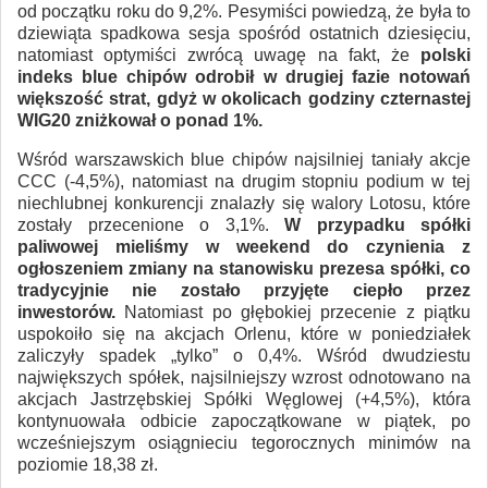
od początku roku do 9,2%. Pesymiści powiedzą, że była to
dziewiąta spadkowa sesja spośród ostatnich dziesięciu,
natomiast optymiści zwrócą uwagę na fakt, że
polski
indeks blue chipów odrobił w drugiej fazie notowań
większość strat, gdyż w okolicach godziny czternastej
WIG20 zniżkował o ponad 1%.
Wśród warszawskich blue chipów najsilniej taniały akcje
CCC (-4,5%), natomiast na drugim stopniu podium w tej
niechlubnej konkurencji znalazły się walory Lotosu, które
zostały przecenione o 3,1%.
W przypadku spółki
paliwowej mieliśmy w weekend do czynienia z
ogłoszeniem zmiany na stanowisku prezesa spółki, co
tradycyjnie nie zostało przyjęte ciepło przez
inwestorów.
Natomiast po głębokiej przecenie z piątku
uspokoiło się na akcjach Orlenu, które w poniedziałek
zaliczyły spadek „tylko” o 0,4%. Wśród dwudziestu
największych spółek, najsilniejszy wzrost odnotowano na
akcjach Jastrzębskiej Spółki Węglowej (+4,5%), która
kontynuowała odbicie zapoczątkowane w piątek, po
wcześniejszym osiągnieciu tegorocznych minimów na
poziomie 18,38 zł.