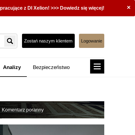
×
acujące z DI Xelion! >>> Dowiedz się więcej!
Zostań naszym klientem
Logowanie
Analizy
Bezpieczeństwo
Komentarz poranny