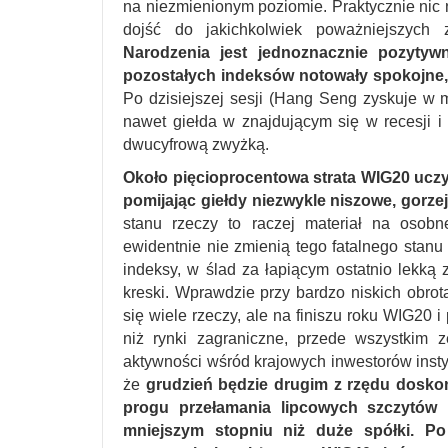
na niezmienionym poziomie. Praktycznie nic
dojść do jakichkolwiek poważniejszych 
Narodzenia jest jednoznacznie pozyty
pozostałych indeksów notowały spokojne, ni
Po dzisiejszej sesji (Hang Seng zyskuje w 
nawet giełda w znajdującym się w recesji 
dwucyfrową zwyżką.
Około pięcioprocentowa strata WIG20 uczy
pomijając giełdy niezwykle niszowe, gorze
stanu rzeczy to raczej materiał na osobn
ewidentnie nie zmienią tego fatalnego stanu
indeksy, w ślad za łapiącym ostatnio lekką 
kreski. Wprawdzie przy bardzo niskich obro
się wiele rzeczy, ale na finiszu roku WIG20 
niż rynki zagraniczne, przede wszystkim 
aktywności wśród krajowych inwestorów insty
że
grudzień będzie drugim z rzędu doskon
progu przełamania lipcowych szczytów 
mniejszym stopniu niż duże spółki. Po