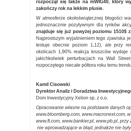
rozpoczął się także na mWIG40, który w
zakończy rok na lekkim plusie.
W atmosferze okołoświątecznej błogości wa
jednoznacznie pozytywnym dla rynków akcy
znajduje się już powyżej poziomu 1510$ z
Najprostszym wyjaśnieniem tego zjawiska j
testuje obecnie poziom 1,12), ale przy re
okolicach 1,90% reakcja kruszców wydaje s
jakichkolwiek perturbacjach na Wall Str
rozpoczętego niecałe półtora roku temu trendu
Kamil Cisowski
Dyrektor Analiz i Doradztwa Inwestycyjneg
Dom Inwestycyjny Xelion sp. z o.o.
Opracowanie własne na podstawie danych op
www.bloomberg.com, www.macronext.com, w
www.ft.com, www.bankier.pl, www.pb.pl, przy 
nie wprowadzające w błąd, jednakże nie był