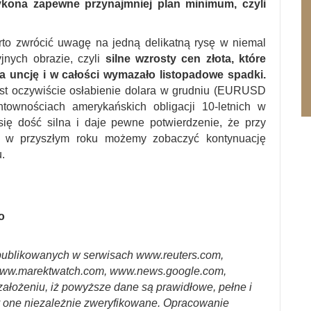
ykona zapewne przynajmniej plan minimum, czyli
rto zwrócić uwagę na jedną delikatną rysę w niemal
jnych obrazie, czyli
silne wzrosty cen złota, które
a uncję i w całości wymazało listopadowe spadki.
est oczywiście osłabienie dolara w grudniu (EURUSD
ntownościach amerykańskich obligacji 10-letnich w
ię dość silna i daje pewne potwierdzenie, że przy
eet w przyszłym roku możemy zobaczyć kontynuację
.
o
ublikowanych w serwisach www.reuters.com,
ww.marektwatch.com, www.news.google.com,
założeniu, iż powyższe dane są prawidłowe, pełne i
y one niezależnie zweryfikowane. Opracowanie