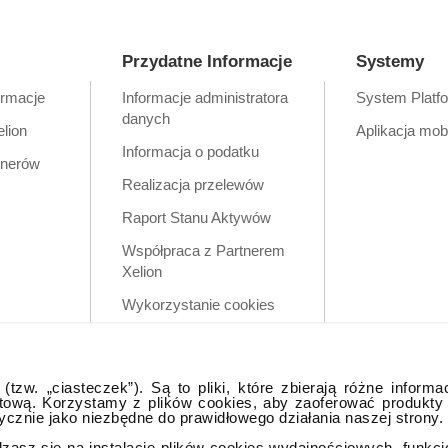
Przydatne Informacje
Systemy
ormacje
Informacje administratora
System Platf
danych
elion
Aplikacja mob
Informacja o podatku
tnerów
Realizacja przelewów
Raport Stanu Aktywów
Współpraca z Partnerem
Xelion
Wykorzystanie cookies
Zastrzeżenia prawne
Polityka prywatności w
tzw. „ciasteczek”). Są to pliki, które zbierają różne informa
aplikacji mobilnej
tową. Korzystamy z plików cookies, aby zaoferować produkty
tycznie jako niezbędne do prawidłowego działania naszej strony.
dzasz się na instalację plików cookies wydajnościowych, funkc