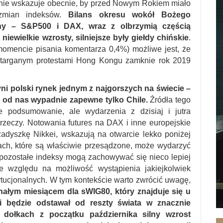
 nie wskazuje obecnie, by przed Nowym Rokiem miało
zmian indeksów.
Bilans okresu wokół Bożego
wny – S&P500 i DAX, wraz z olbrzymią częścią
ewielkie wzrosty, silniejsze były giełdy chińskie
.
momencie pisania komentarza 0,4%) możliwe jest, że
i targanym protestami Hong Kongu zamknie rok 2019
ni polski rynek jednym z najgorszych na świecie –
j od nas wypadnie zapewne tylko Chile.
Źródła tego
e podsumowanie, ale wydarzenia z dzisiaj i jutra
 rzeczy. Notowania futures na DAX i inne europejskie
zadyszkę Nikkei, wskazują na otwarcie lekko poniżej
tach, które są właściwie przesądzone, może wydarzyć
i pozostałe indeksy mogą zachowywać się nieco lepiej
ze względu na możliwość wystąpienia jakiejkolwiek
tucjonalnych. W tym kontekście warto zwrócić uwagę,
ałym miesiącem dla sWIG80, który znajduje się u
i będzie odstawał od reszty świata w znacznie
 dołkach z początku października silny wzrost