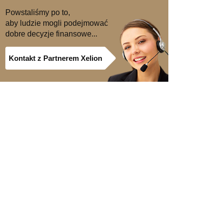
Powstaliśmy po to,
aby ludzie mogli podejmować
dobre decyzje finansowe...
Kontakt z Partnerem Xelion