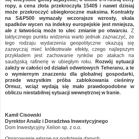
ropy, a cena złota przekroczyła 1540$ i nawet dzisiaj
może przekroczyć ubiegłoroczne maksima. Kontrakty
na S&P500 wymazały wczorajsze wzrosty, skala
spadków wycen na indeksy europejskie jest mniejsza,
ale z łatwością może to ulec zmianie po otwarciu
. Z
taktycznego punktu widzenia warto jednak zaznaczyć, że
tego rodzaju wydarzenia geopolityczne okazują się
zazwyczaj mieć krótkotrwałe efekty, czego najlepszym
przykładem jest zachowanie rynków po atakach na
saudyjską rafinerię w ubiegłym roku.
Rozwój sytuacji
zależy w całości od działań odwetowych Teheranu, a te
o wymiernym znaczeniu dla globalnej gospodarki,
przede wszystkim próba zablokowania cieśniny
Ormuz, wciąż wydają się mało prawdopodobne w
obliczu niestabilnej sytuacji wewnętrznej w Iranie.
Kamil Cisowski
Dyrektor Analiz i Doradztwa Inwestycyjnego
Dom Inwestycyjny Xelion sp. z o.o.
Opracowanie własne na podstawie danych