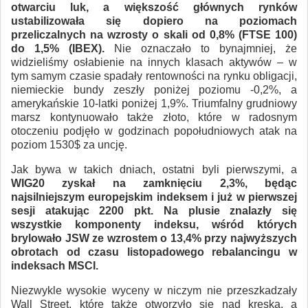
otwarciu luk, a większość głównych rynków
ustabilizowała się dopiero na poziomach
przeliczalnych na wzrosty o skali od 0,8% (FTSE 100)
do 1,5% (IBEX).
Nie oznaczało to bynajmniej, że
widzieliśmy osłabienie na innych klasach aktywów – w
tym samym czasie spadały rentowności na rynku obligacji,
niemieckie bundy zeszły poniżej poziomu -0,2%, a
amerykańskie 10-latki poniżej 1,9%. Triumfalny grudniowy
marsz kontynuowało także złoto, które w radosnym
otoczeniu podjęło w godzinach popołudniowych atak na
poziom 1530$ za uncję.
Jak bywa w takich dniach, ostatni byli pierwszymi, a
WIG20 zyskał na zamknięciu 2,3%, będąc
najsilniejszym europejskim indeksem i już w pierwszej
sesji atakując 2200 pkt. Na plusie znalazły się
wszystkie komponenty indeksu, wśród których
brylowało JSW ze wzrostem o 13,4% przy najwyższych
obrotach od czasu listopadowego rebalancingu w
indeksach MSCI.
Niezwykle wysokie wyceny w niczym nie przeszkadzały
Wall Street, które także otworzyło się nad kreską, a