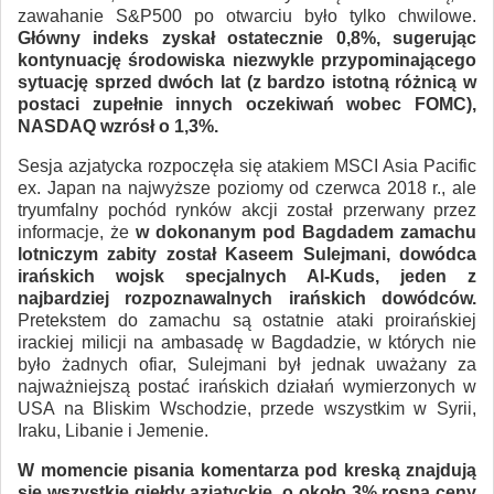
zawahanie S&P500 po otwarciu było tylko chwilowe.
Główny indeks zyskał ostatecznie 0,8%, sugerując
kontynuację środowiska niezwykle przypominającego
sytuację sprzed dwóch lat (z bardzo istotną różnicą w
postaci zupełnie innych oczekiwań wobec FOMC),
NASDAQ wzrósł o 1,3%.
Sesja azjatycka rozpoczęła się atakiem MSCI Asia Pacific
ex. Japan na najwyższe poziomy od czerwca 2018 r., ale
tryumfalny pochód rynków akcji został przerwany przez
informacje, że
w dokonanym pod Bagdadem zamachu
lotniczym zabity został Kaseem Sulejmani, dowódca
irańskich wojsk specjalnych Al-Kuds, jeden z
najbardziej rozpoznawalnych irańskich dowódców.
Pretekstem do zamachu są ostatnie ataki proirańskiej
irackiej milicji na ambasadę w Bagdadzie, w których nie
było żadnych ofiar, Sulejmani był jednak uważany za
najważniejszą postać irańskich działań wymierzonych w
USA na Bliskim Wschodzie, przede wszystkim w Syrii,
Iraku, Libanie i Jemenie.
W momencie pisania komentarza pod kreską znajdują
się wszystkie giełdy azjatyckie, o około 3% rosną ceny