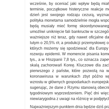
wcześnie, by oceniać jaki wpływ będą miał
terminie, początkowe histeryczne reakcje 
dzień jest swojego rodzaju cezurą, wyzna
polityka monetarna samodzielnie mogła wspo
będą musiały mieć formę skoordynowanego
umożliwi uniknięcie fali bankructw w szczegó
ważniejsze niż teraz, gdy nawet oficjalne 
lutym o 20,5% r/r, a produkcji przemysłowej 
których możemy się spodziewać dla Europy
rozwoju epidemii. W momencie pisania kom
tys., a w Hiszpanii 7,8 tys., co oznacza zap
skalą zachorowań Koreę. Kluczowe dla zac
pierwszego z państw, które pozwolą na w
koronawirusa w warunkach zbyt późno wp
wzrostu w głównych gospodarkach europejski
sugerując, że dane z Rzymu stanowią obecnie 
tygodniowym wyprzedzeniem. Pięć dni więcej
niewiarygodna z uwagi na różnicę w podjętych
Najważniejszym punktem dnia będzie dziś pr