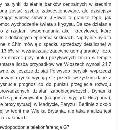
y na rynki działania banków centralnych w średnim
mogą zostać szybko zakwestionowane, ale dzisiejszy
czając wbrew słowom J.Powell’a granice tego, jak
móc wychodzenie świata z kryzysu. Dalsze działania
 z rządami wspomagania akcji kredytowej, które
lnie dotkniętych epidemią sektorach. Nigdy nie było to
dane z Chin mówią o spadku sprzedaży detalicznej w
o 13,5% r/r, wyznaczając zapewne górną granicę liczb,
 za marzec przy braku pozytywnych zmian w tempie
entarza liczba przypadków we Włoszech wynosi 24,7
ewne, że jeszcze dzisiaj Półwysep Iberyjski wyprzedzi
howania rynku wydają się przede wszystkim dane z
ysnucie prognoz co do punktu przegięcia rozwoju
rowadzonych działań zapobiegawczych. Dynamiki
ch są porównywalne (najgorszej wygląda Hiszpania),
proxy sytuacji w Madrycie, Paryżu i Berlinie z około
 w teorii ma Wielka Brytania, ale taka analiza jest
 działaniach.
awdopodobnie telekonferencja G7.