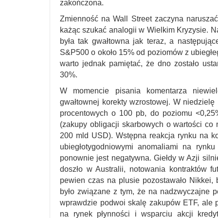
zakończona.
Zmienność na Wall Street zaczyna naruszać 
każąc szukać analogii w Wielkim Kryzysie. N
była tak gwałtowna jak teraz, a następując
S&P500 o około 15% od poziomów z ubiegłego
warto jednak pamiętać, że dno zostało ust
30%.
W momencie pisania komentarza niewiel
gwałtownej korekty wzrostowej. W niedzielę
procentowych o 100 pb, do poziomu <0,25
(zakupy obligacji skarbowych o wartości co
200 mld USD). Wstępna reakcja rynku na k
ubiegłotygodniowymi anomaliami na rynku 
ponownie jest negatywna. Giełdy w Azji siln
doszło w Australii, notowania kontraktów 
pewien czas na plusie pozostawało Nikkei,
było związane z tym, że na nadzwyczajne po
wprawdzie podwoi skalę zakupów ETF, ale p
na rynek płynności i wsparciu akcji kred