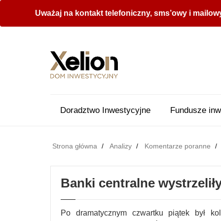
Uważaj na kontakt telefoniczny, sms’owy i mailow
Doradztwo Inwestycyjne
Fundusze inw
Strona główna
Analizy
Komentarze poranne
Banki centralne wystrzelił
Po dramatycznym czwartku piątek był ko