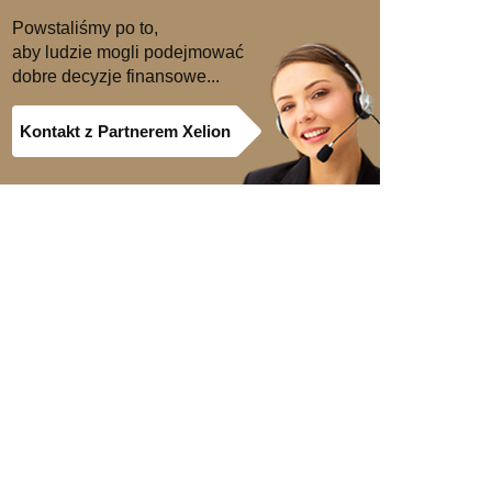
Powstaliśmy po to,
aby ludzie mogli podejmować
dobre decyzje finansowe...
Kontakt z Partnerem Xelion