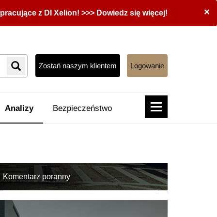
×
acujące z DI Xelion! >>> Dowiedz się więcej!
Zostań naszym klientem
Logowanie
Analizy
Bezpieczeństwo
Komentarz poranny