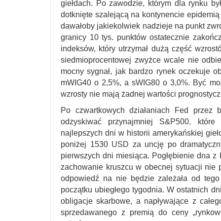
giełdach. Po zawodzie, którym dla rynku by
dotknięte szalejącą na kontynencie epidemią
dawałoby jakiekolwiek nadzieje na punkt zwr
granicy 10 tys. punktów ostatecznie zakoń
indeksów, który utrzymał dużą część wzros
siedmioprocentowej zwyżce wcale nie odbie
mocny sygnał, jak bardzo rynek oczekuje ob
mWIG40 o 2,5%, a sWIG80 o 3,0%. Być może 
wzrosty nie mają żadnej wartości prognostycz
Po czwartkowych działaniach Fed przez b
odzyskiwać przynajmniej S&P500, które
najlepszych dni w historii amerykańskiej gie
poniżej 1530 USD za uncję po dramatyczny
pierwszych dni miesiąca. Pogłębienie dna z 
zachowanie kruszcu w obecnej sytuacji nie pr
odpowiedź na nie będzie zależała od tego
początku ubiegłego tygodnia. W ostatnich d
obligacje skarbowe, a napływające z całe
sprzedawanego z premią do ceny „rynkowej