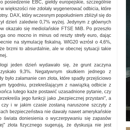
ło posiedzenie EBC, giełdy europejskie, szczególnie
 w większości nie zdołały wygenerować odbicia, które
otny. DAX, który wczesnym popołudniem zbliżył się do
czył dzień zaledwie 0,7% wyżej. Jedynym z głównych
tów okazało się mediolańskie FTSE MiB. Po przeszło
ga ono mocno in minus od reszty strefy euro, dając
ecnie na stymulację fiskalną. WIG20 wzrósł o 4,6%,
brzmi to absurdalnie, ale w obecnej sytuacji takie
nej.
łogi jeden dzień wydawało się, że grunt zaczyna
 zyskało 9,3%. Negatywnym skutkiem jednego z
łdy było załamanie cen złota, które spadły przejściowo
m tygodniu, przekreślającym z nawiązką odbicie z
końca lutego każe postawić uzasadnione pytanie, czy
zekreśla jego funkcji jako „bezpiecznej przystani”, a
 czy i w jakim czasie zostaną naruszone szczyty z
niach bezpieczeństwa nie dawały nawet amerykańskie
go świata doniesienia o wyczerpywaniu się zapasów
” złota fizycznego sugerują, że dyskusja nie jest