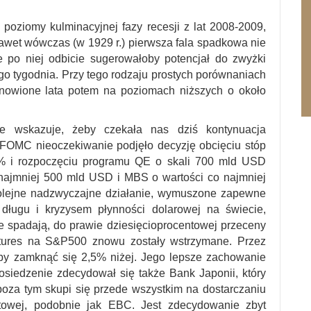
poziomy kulminacyjnej fazy recesji z lat 2008-2009,
awet wówczas (w 1929 r.) pierwsza fala spadkowa nie
e po niej odbicie sugerowałoby potencjał do zwyżki
 tygodnia. Przy tego rodzaju prostych porównaniach
anowione lata potem na poziomach niższych o około
e wskazuje, żeby czekała nas dziś kontynuacja
 FOMC nieoczekiwanie podjęło decyzję obcięciu stóp
% i rozpoczęciu programu QE o skali 700 mld USD
 najmniej 500 mld USD i MBS o wartości co najmniej
olejne nadzwyczajne działanie, wymuszone zapewne
długu i kryzysem płynności dolarowej na świecie,
ie spadają, do prawie dziesięcioprocentowej przeceny
futures na S&P500 znowu zostały wstrzymane. Przez
 by zamknąć się 2,5% niżej. Jego lepsze zachowanie
siedzenie zdecydował się także Bank Japonii, który
oza tym skupi się przede wszystkim na dostarczaniu
ytowej, podobnie jak EBC. Jest zdecydowanie zbyt