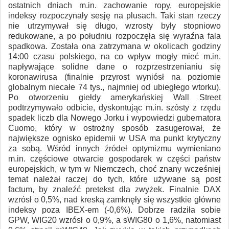
ostatnich dniach m.in. zachowanie ropy, europejskie
indeksy rozpoczynały sesję na plusach. Taki stan rzeczy
nie utrzymywał się długo, wzrosty były stopniowo
redukowane, a po południu rozpoczęła się wyraźna fala
spadkowa. Została ona zatrzymana w okolicach godziny
14:00 czasu polskiego, na co wpływ mogły mieć m.in.
napływające solidne dane o rozprzestrzenianiu się
koronawirusa (finalnie przyrost wyniósł na poziomie
globalnym niecałe 74 tys., najmniej od ubiegłego wtorku).
Po otworzeniu giełdy amerykańskiej Wall Street
podtrzymywało odbicie, dyskontując m.in. szósty z rzędu
spadek liczb dla Nowego Jorku i wypowiedzi gubernatora
Cuomo, który w ostrożny sposób zasugerował, że
największe ognisko epidemii w USA ma punkt krytyczny
za sobą. Wśród innych źródeł optymizmu wymieniano
m.in. częściowe otwarcie gospodarek w części państw
europejskich, w tym w Niemczech, choć znany wcześniej
temat należał raczej do tych, które używane są post
factum, by znaleźć pretekst dla zwyżek. Finalnie DAX
wzrósł o 0,5%, nad kreską zamknęły się wszystkie główne
indeksy poza IBEX-em (-0,6%). Dobrze radziła sobie
GPW, WIG20 wzrósł o 0,9%, a sWIG80 o 1,6%, natomiast