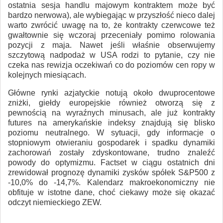
ostatnia sesja handlu majowym kontraktem może być
bardzo nerwowa), ale wybiegając w przyszłość nieco dalej
warto zwrócić uwagę na to, że kontrakty czerwcowe też
gwałtownie się wczoraj przeceniały pomimo rolowania
pozycji z maja. Nawet jeśli właśnie obserwujemy
szczytową nadpodaż w USA rodzi to pytanie, czy nie
czeka nas rewizja oczekiwań co do poziomów cen ropy w
kolejnych miesiącach.
Główne rynki azjatyckie notują około dwuprocentowe
zniżki, giełdy europejskie również otworzą się z
pewnością na wyraźnych minusach, ale już kontrakty
futures na amerykańskie indeksy znajdują się blisko
poziomu neutralnego. W sytuacji, gdy informacje o
stopniowym otwieraniu gospodarek i spadku dynamiki
zachorowań zostały zdyskontowane, trudno znaleźć
powody do optymizmu. Factset w ciągu ostatnich dni
zrewidował prognozę dynamiki zysków spółek S&P500 z
-10,0% do -14,7%. Kalendarz makroekonomiczny nie
obfituje w istotne dane, choć ciekawy może się okazać
odczyt niemieckiego ZEW.