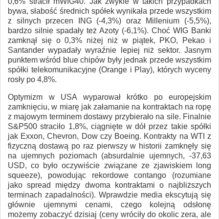
0,6% stracił mWIG40. Jak zwykle w takich przypadkach
bywa, słabość średnich spółek wynikała przede wszystkim
z silnych przecen ING (-4,3%) oraz Millenium (-5,5%),
bardzo silnie spadały też Azoty (-6,1%). Choć WIG Banki
zamknął się o 0,3% niżej niż w piątek, PKO, Pekao i
Santander wypadały wyraźnie lepiej niż sektor. Jasnym
punktem wśród blue chipów były jednak przede wszystkim
spółki telekomunikacyjne (Orange i Play), których wyceny
rosły po 4,8%.
Optymizm w USA wyparował krótko po europejskim
zamknięciu, w miarę jak załamanie na kontraktach na ropę
z majowym terminem dostawy przybierało na sile. Finalnie
S&P500 straciło 1,8%, ciągnięte w dół przez takie spółki
jak Exxon, Chevron, Dow czy Boeing. Kontrakty na WTI z
fizyczną dostawą po raz pierwszy w historii zamknęły się
na ujemnych poziomach (absurdalnie ujemnych, -37,63
USD, co było oczywiście związane ze zjawiskiem long
squeeze), powodując rekordowe contango (rozumiane
jako spread między dwoma kontraktami o najbliższych
terminach zapadalności). Wprawdzie media ekscytują się
głównie ujemnymi cenami, czego kolejną odsłonę
możemy zobaczyć dzisiaj (ceny wróciły do okolic zera, ale