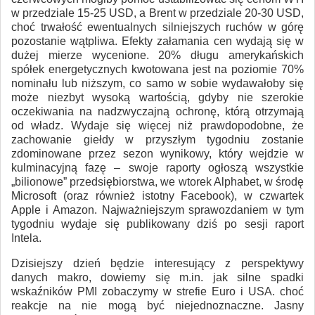
w przedziale 15-25 USD, a Brent w przedziale 20-30 USD,
choć trwałość ewentualnych silniejszych ruchów w górę
pozostanie wątpliwa. Efekty załamania cen wydają się w
dużej mierze wycenione. 20% długu amerykańskich
spółek energetycznych kwotowana jest na poziomie 70%
nominału lub niższym, co samo w sobie wydawałoby się
może niezbyt wysoką wartością, gdyby nie szerokie
oczekiwania na nadzwyczajną ochronę, którą otrzymają
od władz. Wydaje się więcej niż prawdopodobne, że
zachowanie giełdy w przyszłym tygodniu zostanie
zdominowane przez sezon wynikowy, który wejdzie w
kulminacyjną fazę – swoje raporty ogłoszą wszystkie
„bilionowe” przedsiębiorstwa, we wtorek Alphabet, w środę
Microsoft (oraz również istotny Facebook), w czwartek
Apple i Amazon. Najważniejszym sprawozdaniem w tym
tygodniu wydaje się publikowany dziś po sesji raport
Intela.
Dzisiejszy dzień będzie interesujący z perspektywy
danych makro, dowiemy się m.in. jak silne spadki
wskaźników PMI zobaczymy w strefie Euro i USA. choć
reakcje na nie mogą być niejednoznaczne. Jasny