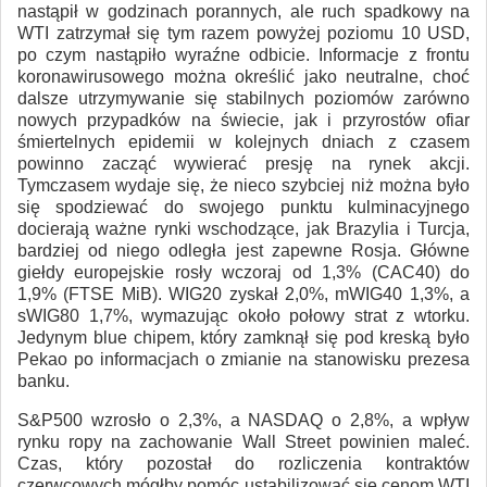
nastąpił w godzinach porannych, ale ruch spadkowy na
WTI zatrzymał się tym razem powyżej poziomu 10 USD,
po czym nastąpiło wyraźne odbicie. Informacje z frontu
koronawirusowego można określić jako neutralne, choć
dalsze utrzymywanie się stabilnych poziomów zarówno
nowych przypadków na świecie, jak i przyrostów ofiar
śmiertelnych epidemii w kolejnych dniach z czasem
powinno zacząć wywierać presję na rynek akcji.
Tymczasem wydaje się, że nieco szybciej niż można było
się spodziewać do swojego punktu kulminacyjnego
docierają ważne rynki wschodzące, jak Brazylia i Turcja,
bardziej od niego odległa jest zapewne Rosja. Główne
giełdy europejskie rosły wczoraj od 1,3% (CAC40) do
1,9% (FTSE MiB). WIG20 zyskał 2,0%, mWIG40 1,3%, a
sWIG80 1,7%, wymazując około połowy strat z wtorku.
Jedynym blue chipem, który zamknął się pod kreską było
Pekao po informacjach o zmianie na stanowisku prezesa
banku.
S&P500 wzrosło o 2,3%, a NASDAQ o 2,8%, a wpływ
rynku ropy na zachowanie Wall Street powinien maleć.
Czas, który pozostał do rozliczenia kontraktów
czerwcowych mógłby pomóc ustabilizować się cenom WTI