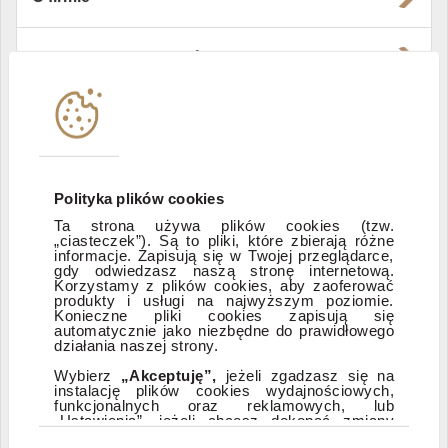
Władze i struktura spółki
Instytucje współpracujące
Polityka informacyjna DI Xelion
Polityka plików cookies
Ta strona używa plików cookies (tzw.
„ciasteczek”). Są to pliki, które zbierają różne
Zastrzeżenia prawne
informacje. Zapisują się w Twojej przeglądarce,
gdy odwiedzasz naszą stronę internetową.
Korzystamy z plików cookies, aby zaoferować
produkty i usługi na najwyższym poziomie.
ESG
Konieczne pliki cookies zapisują się
automatycznie jako niezbędne do prawidłowego
działania naszej strony.
Dostępność
Wybierz
„Akceptuję”,
jeżeli zgadzasz się na
instalację plików cookies wydajnościowych,
funkcjonalnych oraz reklamowych, lub
„Ustawienia”, jeżeli chcesz dokonać zmiany
ustawień dotyczących plików cookies.