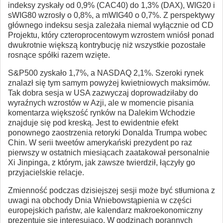
indeksy zyskały od 0,9% (CAC40) do 1,3% (DAX), WIG20 i
sWIG80 wzrosły o 0,8%, a mWIG40 o 0,7%. Z perspektywy
głównego indeksu sesja zależała niemal wyłącznie od CD
Projektu, który czteroprocentowym wzrostem wniósł ponad
dwukrotnie większą kontrybucję niż wszystkie pozostałe
rosnące spółki razem wzięte.
S&P500 zyskało 1,7%, a NASDAQ 2,1%. Szeroki rynek
znalazł się tym samym powyżej kwietniowych maksimów.
Tak dobra sesja w USA zazwyczaj doprowadziłaby do
wyraźnych wzrostów w Azji, ale w momencie pisania
komentarza większość rynków na Dalekim Wchodzie
znajduje się pod kreską. Jest to ewidentnie efekt
ponownego zaostrzenia retoryki Donalda Trumpa wobec
Chin. W serii tweetów amerykański prezydent po raz
pierwszy w ostatnich miesiącach zaatakował personalnie
Xi Jinpinga, z którym, jak zawsze twierdził, łączyły go
przyjacielskie relacje.
Zmienność podczas dzisiejszej sesji może być stłumiona z
uwagi na obchody Dnia Wniebowstąpienia w części
europejskich państw, ale kalendarz makroekonomiczny
prezentuje się interesująco. W godzinach porannych