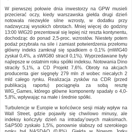
W pierwszej połowie dnia inwestorzy na GPW musieli
przecierać oczy, kiedy warszawska giełda drugi dzień
notowała niezwykle silne wzrosty, w dodatku przy
nadzwyczaj wysokich obrotach. Mniej więcej do godziny
13:00 WIG20 prezentował się lepiej niż reszta kontynentu,
dochodząc do ponad 2,5-proc. wzrostów. Niestety potem
podaż przybrała na sile i zamiast potwierdzenia przełomu
główny indeks zamknął się spadkiem o 0,1% (mWIG40
zyskał 0,4%, a sWIG80 stracił 0,1%). Wyprzedawane były
najlepsze w ostatnim roku spółki indeksu. Notowania Dino
straciły 5,1%, a CD Projekt 7,6%. Obroty na akcjach
producenta gier sięgnęły 279 mln zł wobec niecałych 2
mld całego rynku. Realizacja zysków na CDR (przed
publikacją raportu) pociągnęła za sobą resztę
WIG_Games, którego główne komponenty spadały o 4,0-
5,8%, wpływając na małe i średnie spółki.
Turbulencje w Europie w końcówce sesji miały wpływ na
Wall Street, gdzie pojawiły się chwilowo minusy, ale
indeksy kończyły dzień na intraday’owych maksimach.
S&P500 zyskało 1,5%, ponownie słabszy od szerokiego
rynku był NASDAQ (0,8%). Giełda w Nowym Jorku