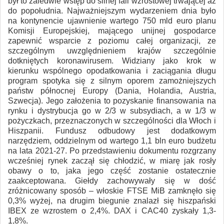
był to zaledwie wstęp do silnej fali wzrostowej trwającej aż
do popołudnia. Najważniejszym wydarzeniem dnia było
na kontynencie ujawnienie wartego 750 mld euro planu
Komisji Europejskiej, mającego unijnej gospodarce
zapewnić wsparcie z poziomu całej organizacji, ze
szczególnym uwzględnieniem krajów szczególnie
dotkniętych koronawirusem. Widziany jako krok w
kierunku wspólnego opodatkowania i zaciągania długu
program spotyka się z silnym oporem zamożniejszych
państw północnej Europy (Dania, Holandia, Austria,
Szwecja). Jego założenia to pozyskanie finansowania na
rynku i dystrybucja go w 2/3 w subsydiach, a w 1/3 w
pożyczkach, przeznaczonych w szczególności dla Włoch i
Hiszpanii. Fundusz odbudowy jest dodatkowym
narzędziem, oddzielnym od wartego 1,1 bln euro budżetu
na lata 2021-27. Po przedstawieniu dokumentu rozgrzany
wcześniej rynek zaczął się chłodzić, w miarę jak rosły
obawy o to, jaka jego część zostanie ostatecznie
zaakceptowana. Giełdy zachowywały się w dość
zróżnicowany sposób – włoskie FTSE MiB zamknęło się
0,3% wyżej, na drugim biegunie znalazł się hiszpański
IBEX ze wzrostem o 2,4%. DAX i CAC40 zyskały 1,3-
1,8%.