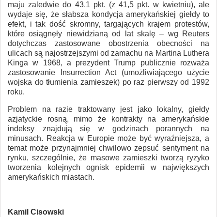
maju zaledwie do 43,1 pkt. (z 41,5 pkt. w kwietniu), ale
wydaje się, że słabsza kondycja amerykańskiej giełdy to
efekt, i tak dość skromny, targających krajem protestów,
które osiągnęły niewidzianą od lat skalę – wg Reuters
dotychczas zastosowane obostrzenia obecności na
ulicach są najostrzejszymi od zamachu na Martina Luthera
Kinga w 1968, a prezydent Trump publicznie rozważa
zastosowanie Insurrection Act (umożliwiającego użycie
wojska do tłumienia zamieszek) po raz pierwszy od 1992
roku.
Problem na razie traktowany jest jako lokalny, giełdy
azjatyckie rosną, mimo że kontrakty na amerykańskie
indeksy znajdują się w godzinach porannych na
minusach. Reakcja w Europie może być wyraźniejsza, a
temat może przynajmniej chwilowo zepsuć sentyment na
rynku, szczególnie, że masowe zamieszki tworzą ryzyko
tworzenia kolejnych ognisk epidemii w największych
amerykańskich miastach.
Kamil Cisowski