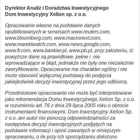
Dyrektor Analiz i Doradztwa Inwestycyjnego
Dom Inwestycyjny Xelion sp. z o.o.
Opracowanie własne na podstawie danych
opublikowanych w serwisach www.reuters.com,
www.bloomberg.com, www.macronext.com,
www.marektwatch.com, www.news.google.com,
www.ft.com, www.bankier.pl, www.pb.pl, przy założeniu, iż
powyższe dane są prawidłowe, pełne i nie
wprowadzające w błąd, jednakże nie były one niezależnie
zweryfikowane. Opracowanie ma charakter ogólny i nie
może stanowić wyłącznej podstawy do podjęcia
jakiejkolwiek decyzji inwestycyjnej przez jego odbiorcę.
Przedmiotowe opracowanie nie może być interpretowane
jako rekomendacja Domu Inwestycyjnego Xelion Sp. z o.o.
w rozumieniu art. 76 z dnia 29 lipca 2005 roku o obrocie
instrumentami finansowymi. Dom Inwestycyjny Xelion Sp.
z o.o. ani autor nie ponoszą odpowiedzialności za
następstwa decyzji inwestycyjnych podjętych na
podstawie informacji i opinii zawartych w niniejszym
opracowaniu, o ile przy ich sporządzaniu dołożono