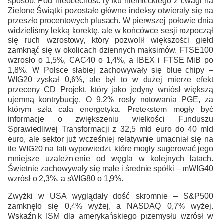
sposób. Pod nieobecność rynku niemieckiego z uwagi na
Zielone Świątki pozostałe główne indeksy otwierały się na
przeszło procentowych plusach. W pierwszej połowie dnia
widzieliśmy lekką korektę, ale w końcówce sesji rozpoczął
się ruch wzrostowy, który pozwolił większości giełd
zamknąć się w okolicach dziennych maksimów. FTSE100
wzrosło o 1,5%, CAC40 o 1,4%, a IBEX i FTSE MiB po
1,8%. W Polsce słabiej zachowywały się blue chipy –
WIG20 zyskał 0,6%, ale był to w dużej mierze efekt
przeceny CD Projekt, który jako jedyny wniósł większą
ujemną kontrybucję. O 9,2% rosły notowania PGE, za
którym szła cała energetyka. Pretekstem mogły być
informacje o zwiększeniu wielkości Funduszu
Sprawiedliwej Transformacji z 32,5 mld euro do 40 mld
euro, ale sektor już wcześniej relatywnie umacniał się na
tle WIG20 na fali wypowiedzi, które mogły sugerować jego
mniejsze uzależnienie od węgla w kolejnych latach.
Świetnie zachowywały się małe i średnie spółki – mWIG40
wzrósł o 2,3%, a sWIG80 o 1,9%.
Zwyżki w USA wyglądały dość skromnie – S&P500
zamknęło się 0,4% wyżej, a NASDAQ 0,7% wyżej.
Wskaźnik ISM dla amerykańskiego przemysłu wzrósł w