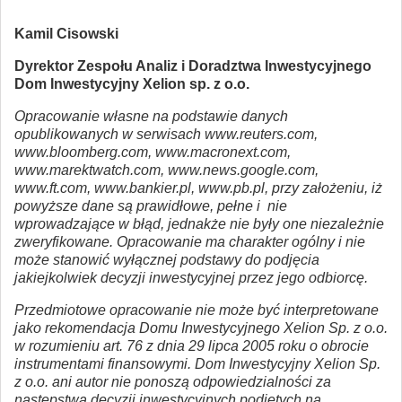
Kamil Cisowski
Dyrektor Zespołu Analiz i Doradztwa Inwestycyjnego
Dom Inwestycyjny Xelion sp. z o.o.
Opracowanie własne na podstawie danych
opublikowanych w serwisach www.reuters.com,
www.bloomberg.com, www.macronext.com,
www.marektwatch.com, www.news.google.com,
www.ft.com, www.bankier.pl, www.pb.pl, przy założeniu, iż
powyższe dane są prawidłowe, pełne i nie
wprowadzające w błąd, jednakże nie były one niezależnie
zweryfikowane. Opracowanie ma charakter ogólny i nie
może stanowić wyłącznej podstawy do podjęcia
jakiejkolwiek decyzji inwestycyjnej przez jego odbiorcę.
Przedmiotowe opracowanie nie może być interpretowane
jako rekomendacja Domu Inwestycyjnego Xelion Sp. z o.o.
w rozumieniu art. 76 z dnia 29 lipca 2005 roku o obrocie
instrumentami finansowymi. Dom Inwestycyjny Xelion Sp.
z o.o. ani autor nie ponoszą odpowiedzialności za
następstwa decyzji inwestycyjnych podjętych na