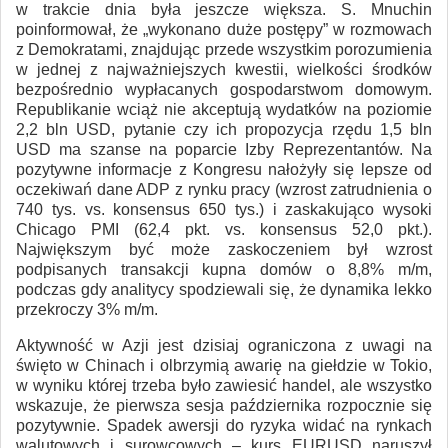
w trakcie dnia była jeszcze większa. S. Mnuchin
poinformował, że „wykonano duże postępy” w rozmowach
z Demokratami, znajdując przede wszystkim porozumienia
w jednej z najważniejszych kwestii, wielkości środków
bezpośrednio wypłacanych gospodarstwom domowym.
Republikanie wciąż nie akceptują wydatków na poziomie
2,2 bln USD, pytanie czy ich propozycja rzędu 1,5 bln
USD ma szanse na poparcie Izby Reprezentantów. Na
pozytywne informacje z Kongresu nałożyły się lepsze od
oczekiwań dane ADP z rynku pracy (wzrost zatrudnienia o
740 tys. vs. konsensus 650 tys.) i zaskakująco wysoki
Chicago PMI (62,4 pkt. vs. konsensus 52,0 pkt.).
Największym być może zaskoczeniem był wzrost
podpisanych transakcji kupna domów o 8,8% m/m,
podczas gdy analitycy spodziewali się, że dynamika lekko
przekroczy 3% m/m.
Aktywność w Azji jest dzisiaj ograniczona z uwagi na
święto w Chinach i olbrzymią awarię na giełdzie w Tokio,
w wyniku której trzeba było zawiesić handel, ale wszystko
wskazuje, że pierwsza sesja października rozpocznie się
pozytywnie. Spadek awersji do ryzyka widać na rynkach
walutowych i surowcowych – kurs EURUSD naruszył