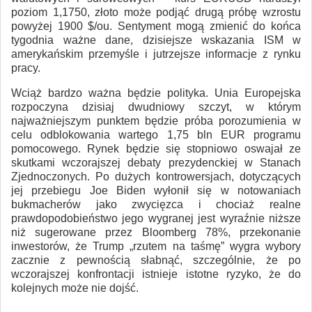
poziom 1,1750, złoto może podjąć drugą próbę wzrostu
powyżej 1900 $/ou. Sentyment mogą zmienić do końca
tygodnia ważne dane, dzisiejsze wskazania ISM w
amerykańskim przemyśle i jutrzejsze informacje z rynku
pracy.
Wciąż bardzo ważna będzie polityka. Unia Europejska
rozpoczyna dzisiaj dwudniowy szczyt, w którym
najważniejszym punktem będzie próba porozumienia w
celu odblokowania wartego 1,75 bln EUR programu
pomocowego. Rynek będzie się stopniowo oswajał ze
skutkami wczorajszej debaty prezydenckiej w Stanach
Zjednoczonych. Po dużych kontrowersjach, dotyczących
jej przebiegu Joe Biden wyłonił się w notowaniach
bukmacherów jako zwycięzca i chociaż realne
prawdopodobieństwo jego wygranej jest wyraźnie niższe
niż sugerowane przez Bloomberg 78%, przekonanie
inwestorów, że Trump „rzutem na taśmę” wygra wybory
zacznie z pewnością słabnąć, szczególnie, że po
wczorajszej konfrontacji istnieje istotne ryzyko, że do
kolejnych może nie dojść.