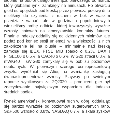
stopniu na odbiór całego miesiąca, pierwszego od marca,
który globalne rynki zamknęły na minusach. Po otwarciu
giełd europejskich pod kreską przez pierwszą połowę dnia
mieliśmy do czynienia z ruchem w bok w wąskim
przedziale wahań, ale w godzinach popołudniowych
widzieliśmy próbę odbicia, której towarzyszyły wyraźne
wzrosty notowań na amerykańskie kontrakty futures.
Finalnie indeksy oddaliły się od dziennych minimów, ale
podaż pod koniec sesji uniemożliwiła większości z nich
zakończenie jej na plusie – minimalnie nad kreską
zamknął się IBEX, FTSE MiB spadło o 0,2%, DAX i
FTSE100 o 0,5%, a CAC40 o 0,6%. WIG20 stracił 0,3%, a
mWIG40 i sWIG80 zamykały się w pobliżu poziomów
neutralnych. W pierwszym szeregu ośmioprocentową
zwyżką wyróżniał się Alior, na wzmiankę zasługują
dwunastoprocentowe wzrosty Playway po świetnym
raporcie wynikowym za 2Q2020 – producent gier był
zdecydowanie największym wsparciem dla indeksu
średnich spółek.
Rynek amerykański kontynuował ruch w górę, oddalając
się bardzo wyraźnie od poziomów sugerowanych rano.
S&P500 wzrosło o 0,8%, NASDAQ 0,7%, a skala zysków