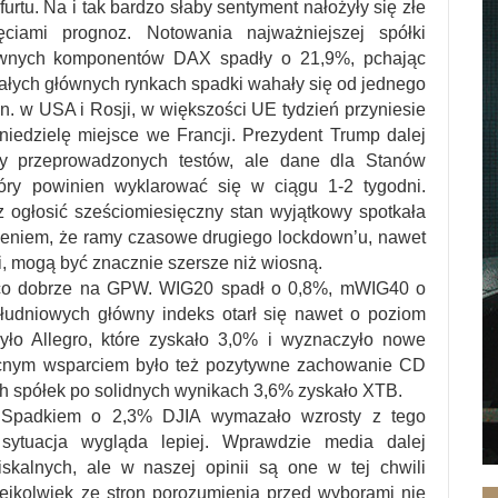
urtu. Na i tak bardzo słaby sentyment nałożyły się złe
iami prognoz. Notowania najważniejszej spółki
łównych komponentów DAX spadły o 21,9%, pchając
tałych głównych rynkach spadki wahały się od jednego
. w USA i Rosji, w większości UE tydzień przyniesie
niedzielę miejsce we Francji. Prezydent Trump dalej
y przeprowadzonych testów, ale dane dla Stanów
tóry powinien wyklarować się w ciągu 1-2 tygodni.
z ogłosić sześciomiesięczny stan wyjątkowy spotkała
erdzeniem, że ramy czasowe drugiego lockdown’u, nawet
ni, mogą być znacznie szersze niż wiosną.
jąco dobrze na GPW. WIG20 spadł o 0,8%, mWIG40 o
udniowych główny indeks otarł się nawet o poziom
yło Allegro, które zyskało 3,0% i wyznaczyło nowe
nym wsparciem było też pozytywne zachowanie CD
ych spółek po solidnych wynikach 3,6% zyskało XTB.
Spadkiem o 2,3% DJIA wymazało wzrosty z tego
sytuacja wygląda lepiej. Wprawdzie media dalej
iskalnych, ale w naszej opinii są one w tej chwili
rejkolwiek ze stron porozumienia przed wyborami nie