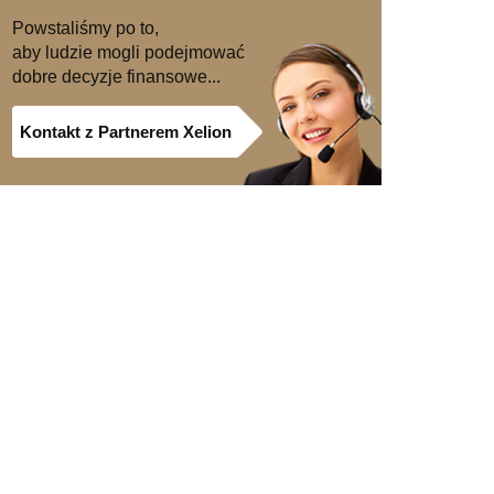
Powstaliśmy po to,
aby ludzie mogli podejmować
dobre decyzje finansowe...
Kontakt z Partnerem Xelion