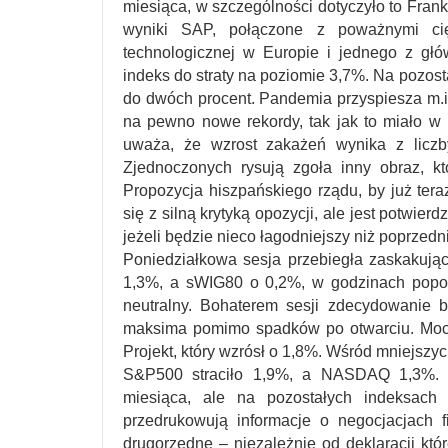
miesiąca, w szczególności dotyczyło to Frankf
wyniki SAP, połączone z poważnymi cięc
technologicznej w Europie i jednego z g
indeks do straty na poziomie 3,7%. Na pozos
do dwóch procent. Pandemia przyspiesza m.in
na pewno nowe rekordy, tak jak to miało w 
uważa, że wzrost zakażeń wynika z liczb
Zjednoczonych rysują zgoła inny obraz, k
Propozycja hiszpańskiego rządu, by już tera
się z silną krytyką opozycji, ale jest potwi
jeżeli będzie nieco łagodniejszy niż poprzed
Poniedziałkowa sesja przebiegła zaskaku
1,3%, a sWIG80 o 0,2%, w godzinach popoł
neutralny. Bohaterem sesji zdecydowanie b
maksima pomimo spadków po otwarciu. Moc
Projekt, który wzrósł o 1,8%. Wśród mniejsz
S&P500 straciło 1,9%, a NASDAQ 1,3%. 
miesiąca, ale na pozostałych indeksach 
przedrukowują informacje o negocjacjach f
drugorzędne – niezależnie od deklaracji któ