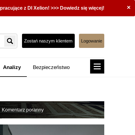
×
acujące z DI Xelion! >>> Dowiedz się więcej!
Zostań naszym klientem
Logowanie
Analizy
Bezpieczeństwo
Komentarz poranny