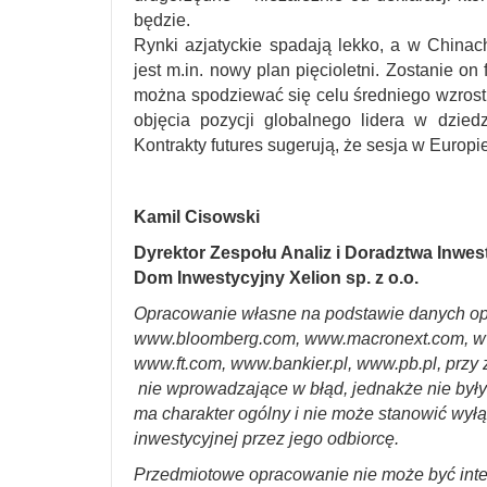
będzie.
Rynki azjatyckie spadają lekko, a w China
jest m.in. nowy plan pięcioletni. Zostanie o
można spodziewać się celu średniego wzrost
objęcia pozycji globalnego lidera w dzied
Kontrakty futures sugerują, że sesja w Europi
Kamil Cisowski
Dyrektor Zespołu Analiz i Doradztwa Inwe
Dom Inwestycyjny Xelion sp. z o.o.
Opracowanie własne na podstawie danych op
www.bloomberg.com, www.macronext.com, w
www.ft.com, www.bankier.pl, www.pb.pl, przy 
nie wprowadzające w błąd, jednakże nie był
ma charakter ogólny i nie może stanowić wyłą
inwestycyjnej przez jego odbiorcę.
Przedmiotowe opracowanie nie może być int