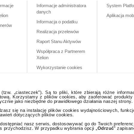
ormacje
Informacje administratora
System Platf
danych
elion
Aplikacja mob
Informacja o podatku
tnerów
Realizacja przelewów
Raport Stanu Aktywów
Współpraca z Partnerem
Xelion
Wykorzystanie cookies
Zastrzeżenia prawne
Polityka prywatności w
tzw. „ciasteczek”). Są to pliki, które zbierają różne informa
aplikacji mobilnej
tową. Korzystamy z plików cookies, aby zaoferować produkty
tycznie jako niezbędne do prawidłowego działania naszej strony.
dzasz się na instalację plików cookies wydajnościowych, funkc
tawień dotyczących plików cookies.
ostępniać nasz serwis, dostosowywać go do Twoich preferencji,
as przychodzisz. W przypadku wybrania opcji „
Odrzuć
” zapisan