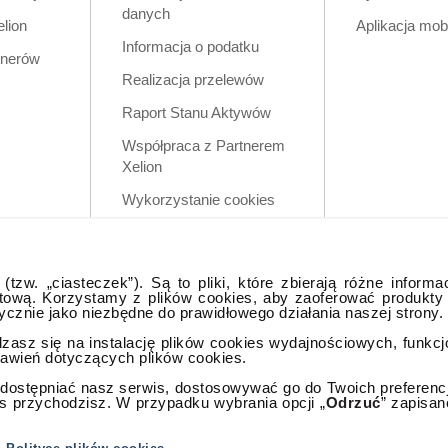
danych
elion
Aplikacja mob
Informacja o podatku
tnerów
Realizacja przelewów
Raport Stanu Aktywów
Współpraca z Partnerem
Xelion
Wykorzystanie cookies
Zastrzeżenia prawne
Polityka prywatności w
tzw. „ciasteczek”). Są to pliki, które zbierają różne informa
aplikacji mobilnej
tową. Korzystamy z plików cookies, aby zaoferować produkty
tycznie jako niezbędne do prawidłowego działania naszej strony.
dzasz się na instalację plików cookies wydajnościowych, funkc
tawień dotyczących plików cookies.
ostępniać nasz serwis, dostosowywać go do Twoich preferencji,
as przychodzisz. W przypadku wybrania opcji „
Odrzuć
” zapisan
lna