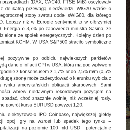
elu przypadkach (DAX, CAC40, FTSE MiB) oscylowały
z delikatną przewagą niedźwiedzi. WIG20 wzrósł o
egorocznej stopy zwrotu dodał sWIG80, dla którego
D. Lepszy niż w Europie sentyment to w olbrzymiej
_Energia o 8,7% po zapowiedzi ministra Sasina, że
ielone ze spółek energetycznych. Kolejny dzień po
natomiast KGHM. W USA S&P500 straciło symboliczne
ej pozytywne po odbiciu największych parkietów
ędą dane o inflacji CPI w USA, która ma pod wpływem
 zgodnie z konsensusem z 1,7% r/r do 2,5% m/m (0,5%
 drugą stronę może zadecydować o kierunku wybicia z
a rynku amerykańskich obligacji skarbowych. Sami
owności wbrew niedawnym rekordowym pozycjom na
spadać, choć znacznie wolniej niż wcześniej rosły.
ewne powrót kursu EURUSD powyżej 1,20.
iu elektryzowało IPO Coinbase, największej giełdy
lacji opcji gry na wzrost lub spadek tego rynku –
italizacji na poziomie 100 mld USD i potencjalnie