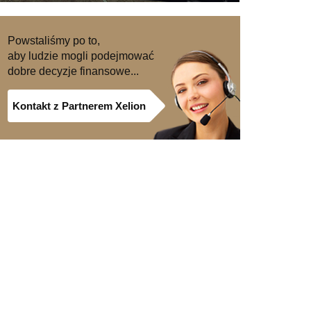
Powstaliśmy po to,
aby ludzie mogli podejmować
dobre decyzje finansowe...
Kontakt z Partnerem Xelion