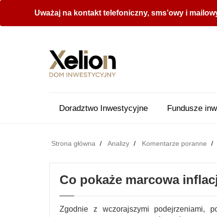
Uważaj na kontakt telefoniczny, sms’owy i mailow
Doradztwo Inwestycyjne
Fundusze inw
Strona główna
Analizy
Komentarze poranne
Co pokaże marcowa infla
Zgodnie z wczorajszymi podejrzeniami, p