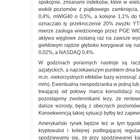
spokojnie, zmianami indeksów, które w wi
wokół poziomów z piątkowego zamknięcia, 
0,4%, mWIG40 o 0,5%, a kolejne 1,1% do t
oznaczało ty przekroczenie 20% zwyżki YT
mierze zasługa wiedzionego przez PGE WIG
aktywa węglowe zostaną raz na zawsze wydz
giełdowym rajdzie głęboko korygował się 
0,02%, a NASDAQ 0,4%.
W godzinach porannych nastroje są racz
azjatyckich, a najciekawszym punktem dnia b
m.in. niekorzystnych efektów bazy wzrosnąć
m/m). Ewentualna niespodzianka w jedną lub
trwającej od połowy marca konsolidacji n
pozostajemy zwolennikami tezy, że rent
dalsze wzrosty, będą z obecnych poziomów 
Konsekwencją takiej sytuacji byłby też zap
Amerykański rynek będzie też w tym tygodn
kryptowalut i kolejnej podlegającej regu
spodziewamy się, że przy spodziewanej kap