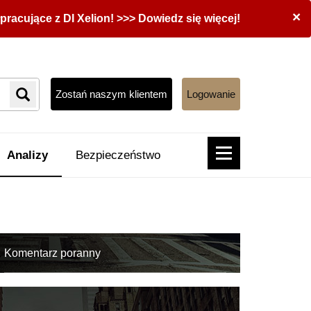
×
acujące z DI Xelion! >>> Dowiedz się więcej!
Zostań naszym klientem
Logowanie
Analizy
Bezpieczeństwo
Komentarz poranny