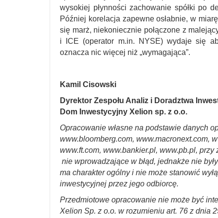
wysokiej płynności zachowanie spółki po de
Później korelacja zapewne osłabnie, w miarę
się marż, niekoniecznie połączone z malej
i ICE (operator m.in. NYSE) wydaje się 
oznacza nic więcej niż „wymagająca”.
Kamil Cisowski
Dyrektor Zespołu Analiz i Doradztwa Inwe
Dom Inwestycyjny Xelion sp. z o.o.
Opracowanie własne na podstawie danych op
www.bloomberg.com, www.macronext.com, w
www.ft.com, www.bankier.pl, www.pb.pl, przy 
nie wprowadzające w błąd, jednakże nie był
ma charakter ogólny i nie może stanowić wyłą
inwestycyjnej przez jego odbiorcę.
Przedmiotowe opracowanie nie może być int
Xelion Sp. z o.o. w rozumieniu art. 76 z dnia 