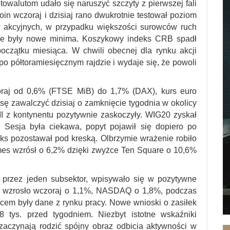
owalutom udało się naruszyć szczyty z pierwszej fali
in wczoraj i dzisiaj rano dwukrotnie testował poziom
w akcyjnych, w przypadku większości surowców ruch
ane były nowe minima. Koszykowy indeks CRB spadł
czątku miesiąca. W chwili obecnej dla rynku akcji
 po półtoramiesięcznym rajdzie i wydaje się, że powoli
oraj od 0,6% (FTSE MiB) do 1,7% (DAX), kurs euro
sę zawalczyć dzisiaj o zamknięcie tygodnia w okolicy
I z kontynentu pozytywnie zaskoczyły. WIG20 zyskał
Sesja była ciekawa, popyt pojawił się dopiero po
ks pozostawał pod kreską. Olbrzymie wrażenie robiło
s wzrósł o 6,2% dzięki zwyżce Ten Square o 10,6%
 przez jeden subsektor, wpisywało się w pozytywne
0 wzrosło wczoraj o 1,1%, NASDAQ o 1,8%, podczas
em były dane z rynku pracy. Nowe wnioski o zasiłek
 tys. przed tygodniem. Niezbyt istotne wskaźniki
zaczynają rodzić spójny obraz odbicia aktywności w