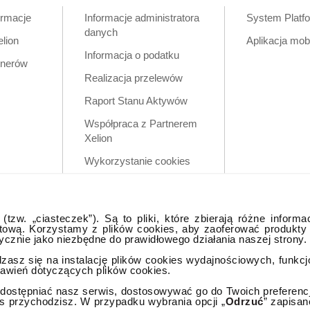
ormacje
Informacje administratora
System Platf
danych
elion
Aplikacja mob
Informacja o podatku
tnerów
Realizacja przelewów
Raport Stanu Aktywów
Współpraca z Partnerem
Xelion
Wykorzystanie cookies
Zastrzeżenia prawne
Polityka prywatności w
tzw. „ciasteczek”). Są to pliki, które zbierają różne informa
aplikacji mobilnej
tową. Korzystamy z plików cookies, aby zaoferować produkty
tycznie jako niezbędne do prawidłowego działania naszej strony.
dzasz się na instalację plików cookies wydajnościowych, funkc
tawień dotyczących plików cookies.
ostępniać nasz serwis, dostosowywać go do Twoich preferencji,
as przychodzisz. W przypadku wybrania opcji „
Odrzuć
” zapisan