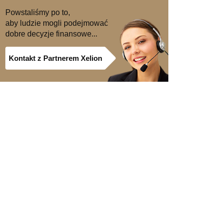
Powstaliśmy po to,
aby ludzie mogli podejmować
dobre decyzje finansowe...
Kontakt z Partnerem Xelion