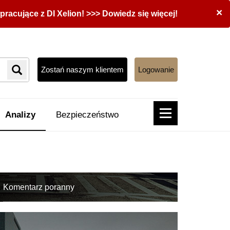
×
acujące z DI Xelion! >>> Dowiedz się więcej!
Zostań naszym klientem
Logowanie
Analizy
Bezpieczeństwo
Komentarz poranny