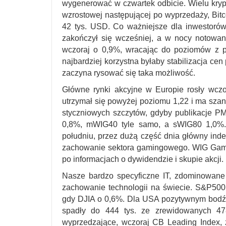
wygenerować w czwartek odbicie. Wielu krypt
wzrostowej następującej po wyprzedaży, Bitco
42 tys. USD. Co ważniejsze dla inwestoró
zakończył się wcześniej, a w nocy notow
wczoraj o 0,9%, wracając do poziomów z po
najbardziej korzystna byłaby stabilizacja cen
zaczyna rysować się taka możliwość.
Główne rynki akcyjne w Europie rosły wcz
utrzymał się powyżej poziomu 1,22 i ma szan
styczniowych szczytów, gdyby publikacje PM
0,8%, mWIG40 tyle samo, a sWIG80 1,0%. 
południu, przez dużą część dnia główny inde
zachowanie sektora gamingowego. WIG Game
po informacjach o dywidendzie i skupie akcji.
Nasze bardzo specyficzne IT, zdominowane
zachowanie technologii na świecie. S&P50
gdy DJIA o 0,6%. Dla USA pozytywnym bodźc
spadły do 444 tys. ze zrewidowanych 478
wyprzedzające, wczoraj CB Leading Index, 