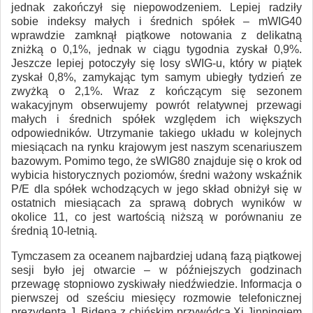
jednak zakończył się niepowodzeniem. Lepiej radziły
sobie indeksy małych i średnich spółek – mWIG40
wprawdzie zamknął piątkowe notowania z delikatną
zniżką o 0,1%, jednak w ciągu tygodnia zyskał 0,9%.
Jeszcze lepiej potoczyły się losy sWIG-u, który w piątek
zyskał 0,8%, zamykając tym samym ubiegły tydzień ze
zwyżką o 2,1%. Wraz z kończącym się sezonem
wakacyjnym obserwujemy powrót relatywnej przewagi
małych i średnich spółek względem ich większych
odpowiedników. Utrzymanie takiego układu w kolejnych
miesiącach na rynku krajowym jest naszym scenariuszem
bazowym. Pomimo tego, że sWIG80 znajduje się o krok od
wybicia historycznych poziomów, średni ważony wskaźnik
P/E dla spółek wchodzących w jego skład obniżył się w
ostatnich miesiącach za sprawą dobrych wyników w
okolice 11, co jest wartością niższą w porównaniu ze
średnią 10-letnią.
Tymczasem za oceanem najbardziej udaną fazą piątkowej
sesji było jej otwarcie – w późniejszych godzinach
przewagę stopniowo zyskiwały niedźwiedzie. Informacja o
pierwszej od sześciu miesięcy rozmowie telefonicznej
prezydenta J. Bidena z chińskim przywódcą Xi Jinpingiem