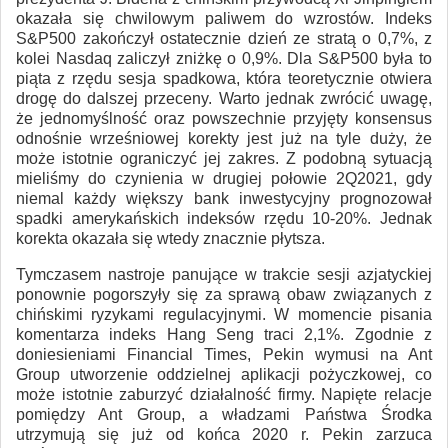
okazała się chwilowym paliwem do wzrostów. Indeks
S&P500 zakończył ostatecznie dzień ze stratą o 0,7%, z
kolei Nasdaq zaliczył zniżkę o 0,9%. Dla S&P500 była to
piąta z rzędu sesja spadkowa, która teoretycznie otwiera
drogę do dalszej przeceny. Warto jednak zwrócić uwagę,
że jednomyślność oraz powszechnie przyjęty konsensus
odnośnie wrześniowej korekty jest już na tyle duży, że
może istotnie ograniczyć jej zakres. Z podobną sytuacją
mieliśmy do czynienia w drugiej połowie 2Q2021, gdy
niemal każdy większy bank inwestycyjny prognozował
spadki amerykańskich indeksów rzędu 10-20%. Jednak
korekta okazała się wtedy znacznie płytsza.
Tymczasem nastroje panujące w trakcie sesji azjatyckiej
ponownie pogorszyły się za sprawą obaw związanych z
chińskimi ryzykami regulacyjnymi. W momencie pisania
komentarza indeks Hang Seng traci 2,1%. Zgodnie z
doniesieniami Financial Times, Pekin wymusi na Ant
Group utworzenie oddzielnej aplikacji pożyczkowej, co
może istotnie zaburzyć działalność firmy. Napięte relacje
pomiędzy Ant Group, a władzami Państwa Środka
utrzymują się już od końca 2020 r. Pekin zarzuca