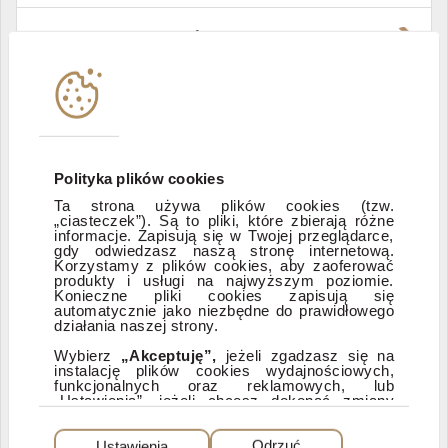
Władze i struktura spółki
Instytucje współpracujące
Polityka informacyjna DI Xelion
Polityka plików cookies
Ta strona używa plików cookies (tzw.
„ciasteczek”). Są to pliki, które zbierają różne
Zastrzeżenia prawne
informacje. Zapisują się w Twojej przeglądarce,
gdy odwiedzasz naszą stronę internetową.
Korzystamy z plików cookies, aby zaoferować
produkty i usługi na najwyższym poziomie.
ESG
Konieczne pliki cookies zapisują się
automatycznie jako niezbędne do prawidłowego
działania naszej strony.
Dostępność
Wybierz
„Akceptuję”,
jeżeli zgadzasz się na
instalację plików cookies wydajnościowych,
funkcjonalnych oraz reklamowych, lub
„Ustawienia”, jeżeli chcesz dokonać zmiany
ustawień dotyczących plików cookies.
PEŁNA WERSJA SERWISU
Dzięki plikom cookies możemy: udostępniać
Ustawienia
Odrzuć