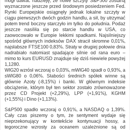
mógł dawać nadzieję, że nowe szczyty S&P500 zostaną
wyznaczone jeszcze przed środowym posiedzeniem Fed.
Rynki Europejskie osiągnęły jednak lokalne szczyty w
ciągu pierwszych dwóch godzin handlu, a sił, by utrzymać
potem trend boczny starczyło im tylko do południa. Podaż
jeszcze nasiliła się po starcie handlu w USA, co
zaowocowało w Europie lekkimi spadkami. Najsilniejszy
spośród głównych indeksów DAX stracił skromne 0,01%,
najsłabsze FTSE100 0,83%. Straty w drugiej połowie dnia
nadrabiało natomiast spadające silnie od rana euro –
mimo to kurs EURUSD znajduje się dziś niewiele powyżej
1,1280.
WIG20 wzrósł wczoraj o 0,03%, mWIG40 spadł o 0,93%, a
sWIG80 o 0,06%. Słabości średnich spółek winne są
głównie Azoty (-8,15%) i banki. W głównym indeksie
obciążenie, którym był ten sektor zostało zrównoważone
przez CD Projekt (+2,29%), LPP (+1,91%), KGHM
(+1,55%) i Dino (+1,13%).
S&P500 spadło wczoraj o 0,91%, a NASDAQ o 1,39%.
Cały czas piszemy o tym, że sentyment wydaje się
nieprzekonujący w kontekście kontynuacji hossy, a
tegoroczne wzrosty za oceanem uzależnione są od