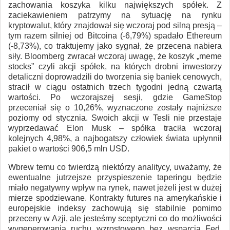
zachowania koszyka kilku największych spółek. Z
zaciekawieniem patrzymy na sytuację na rynku
kryptowalut, który znajdował się wczoraj pod silną presją –
tym razem silniej od Bitcoina (-6,79%) spadało Ethereum
(-8,73%), co traktujemy jako sygnał, że przecena nabiera
siły. Bloomberg zwracał wczoraj uwagę, że koszyk „meme
stocks” czyli akcji spółek, na których drobni inwestorzy
detaliczni doprowadzili do tworzenia się baniek cenowych,
stracił w ciągu ostatnich trzech tygodni jedną czwartą
wartości. Po wczorajszej sesji, gdzie GameStop
przeceniał się o 10,26%, wyznaczone zostały najniższe
poziomy od stycznia. Swoich akcji w Tesli nie przestaje
wyprzedawać Elon Musk – spółka traciła wczoraj
kolejnych 4,98%, a najbogatszy człowiek świata upłynnił
pakiet o wartości 906,5 mln USD.
Wbrew temu co twierdzą niektórzy analitycy, uważamy, że
ewentualne jutrzejsze przyspieszenie taperingu będzie
miało negatywny wpływ na rynek, nawet jeżeli jest w dużej
mierze spodziewane. Kontrakty futures na amerykańskie i
europejskie indeksy zachowują się stabilnie pomimo
przeceny w Azji, ale jesteśmy sceptyczni co do możliwości
wygenerowania ruchu wzrostowego bez wsparcia Fed.