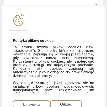
Władze i struktura spółki
Instytucje współpracujące
Polityka informacyjna DI Xelion
Polityka plików cookies
Ta strona używa plików cookies (tzw.
„ciasteczek”). Są to pliki, które zbierają różne
Zastrzeżenia prawne
informacje. Zapisują się w Twojej przeglądarce,
gdy odwiedzasz naszą stronę internetową.
Korzystamy z plików cookies, aby zaoferować
produkty i usługi na najwyższym poziomie.
ESG
Konieczne pliki cookies zapisują się
automatycznie jako niezbędne do prawidłowego
działania naszej strony.
Dostępność
Wybierz
„Akceptuję”,
jeżeli zgadzasz się na
instalację plików cookies wydajnościowych,
funkcjonalnych oraz reklamowych, lub
„Ustawienia”, jeżeli chcesz dokonać zmiany
ustawień dotyczących plików cookies.
PEŁNA WERSJA SERWISU
Dzięki plikom cookies możemy: udostępniać
Ustawienia
Odrzuć