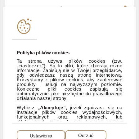
Władze i struktura spółki
Instytucje współpracujące
Polityka informacyjna DI Xelion
Polityka plików cookies
Ta strona używa plików cookies (tzw.
„ciasteczek”). Są to pliki, które zbierają różne
Zastrzeżenia prawne
informacje. Zapisują się w Twojej przeglądarce,
gdy odwiedzasz naszą stronę internetową.
Korzystamy z plików cookies, aby zaoferować
produkty i usługi na najwyższym poziomie.
ESG
Konieczne pliki cookies zapisują się
automatycznie jako niezbędne do prawidłowego
działania naszej strony.
Dostępność
Wybierz
„Akceptuję”,
jeżeli zgadzasz się na
instalację plików cookies wydajnościowych,
funkcjonalnych oraz reklamowych, lub
„Ustawienia”, jeżeli chcesz dokonać zmiany
ustawień dotyczących plików cookies.
PEŁNA WERSJA SERWISU
Dzięki plikom cookies możemy: udostępniać
Ustawienia
Odrzuć