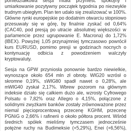
poniedziałkowa sesja miała przynieść spokojny i
umiarkowanie pozytywny początek tygodnia po niezwykle
trudnym ubiegłym. Plan ten udało się zrealizować w 100%.
Główne rynki europejskie po dodatnim otwarciu stopniowo
przesuwały się w górę, by finalnie zyskać od 0,64%
(CAC40, pod presją po utracie absolutnej większości w
parlamencie przez ugrupowanie E. Macrona) do 1,72%
(IBEX). Powyżej 1,05 przynajmniej tymczasowo powrócił
kurs EURUSD, pomimo presji w godzinach nocnych o
kontynuację odbicia z powodzeniem walczyły
kryptowaluty.
Sesja na GPW przyniosła ponownie bardzo niewielkie,
wynoszące około 654 mln zł obroty. WIG20 wzrósł o
skromne 0,19%, sWIG80 spadł nawet o 0,28%, ale
mWIG40 zyskał 2,17%. Wbrew pozorom na głównym
indeksie działo się całkiem dużo ale, wzrosty Cyfrowego
Polsatu o 7,82% oraz Allegro o 4,15%, połączone z
solidnymi zwyżkami banków zostały zrównoważone przez
niemal pięcioprocentową przecenę KGHM, przecenę
PGNiG o 2,66% i rafinerii o około półtora procent. Wśród
średnich spółek mieliśmy tymczasem jednocześnie
potężne ruchy na Budimeksie (+5,29%), Enei (+6,56%),