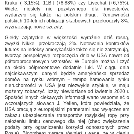
Kruku (+3,15%), 11Bit (+8,88%) czy Livechat (+6,75%).
Wiele, niestety nic pozytywnego dla inwestorów,
wydarzyło się także na polskim długu. Rentowności
polskich 10-letnich obligacji skarbowych przekroczyły 8%,
wyznaczając nowe szczyty.
Giełdy azjatyckie w większości wyraźnie dziś rosną,
zwyżki Nikkei przekraczają 2%. Notowania kontraktów
futures na indeksy amerykańskie także się nie zatrzymują,
tworząc perspektywę rozpoczęcia dnia w USA nawet od
półtoraprocentowych wzrostów. W Europie można liczyć
na około półprocentowe dodatnie luki. W ciągu dnia
najciekawszymi danymi będzie amerykańska sprzedaż
domów na rynku wtórnym – tempo hamowania rynku
nieruchomości w USA jest niezwykle szybkie, w maju
możemy zobaczyć liczby niewidziane od kwietnia 2020 r.
Spośród innych ciekawych informacji warto wspomnieć o
wczorajszych słowach J. Yellen, która powiedziała, że
USA pracują z europejskimi partnerami nad wyłączeniem
zakazu ubezpieczania transportów rosyjskiej ropy przy
nałożeniu limitu cenowego dla niej (chęć zwiększenia
podaży przy ograniczeniu korzyści odnoszonych przez
Rosję). Bloomberg zwraca również uwagę, że w cieniu