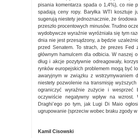
pisania komentarza spada o 1,4%), co nie 
spadają ceny ropy. Baryłka WTI kosztuje j
sugerują niestety jednoznacznie, że środowa
przeszło procentowych minusów. Trudno oczek
wydobywcze wyraźnie wyróżniała się tym ra
dnia nie jest przesądzony, a będzie uzależn
przed Senatem. To strach, że prezes Fed 
głównym hamulcem dla odbicia. W naszej op
dług i akcje pozytywnie odreagowały, korzyst
rynków europejskich problemem mogą być lo
awaryjnym w związku z wstrzymywaniem d
niestety pozwolenie na transmisję wyższych
ograniczyć wyraźnie zużycie i wesprzeć 
oczywiście negatywny wpływ na wzrost. 
Draghi’ego po tym, jak Lugi Di Maio ogło
ugrupowanie (sprzeciw wobec braku zgody w pa
Kamil Cisowski