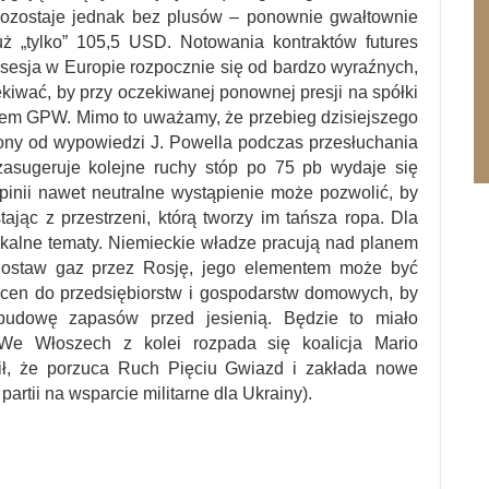
pozostaje jednak bez plusów – ponownie gwałtownie
uż „tylko” 105,5 USD. Notowania kontraktów futures
 sesja w Europie rozpocznie się od bardzo wyraźnych,
iwać, by przy oczekiwanej ponownej presji na spółki
zem GPW. Mimo to uważamy, że przebieg dzisiejszego
iony od wypowiedzi J. Powella podczas przesłuchania
zasugeruje kolejne ruchy stóp po 75 pb wydaje się
inii nawet neutralne wystąpienie może pozwolić, by
ając z przestrzeni, którą tworzy im tańsza ropa. Dla
kalne tematy. Niemieckie władze pracują nad planem
ostaw gaz przez Rosję, jego elementem może być
 cen do przedsiębiorstw i gospodarstw domowych, by
budowę zapasów przed jesienią. Będzie to miało
We Włoszech z kolei rozpada się koalicja Mario
sił, że porzuca Ruch Pięciu Gwiazd i zakłada nowe
rtii na wsparcie militarne dla Ukrainy).