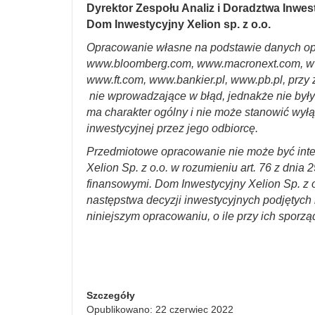
Dyrektor Zespołu Analiz i Doradztwa Inwe
Dom Inwestycyjny Xelion sp. z o.o.
Opracowanie własne na podstawie danych op
www.bloomberg.com, www.macronext.com, w
www.ft.com, www.bankier.pl, www.pb.pl, przy 
nie wprowadzające w błąd, jednakże nie był
ma charakter ogólny i nie może stanowić wyłą
inwestycyjnej przez jego odbiorcę.
Przedmiotowe opracowanie nie może być int
Xelion Sp. z o.o. w rozumieniu art. 76 z dnia 
finansowymi. Dom Inwestycyjny Xelion Sp. z o
następstwa decyzji inwestycyjnych podjętych n
niniejszym opracowaniu, o ile przy ich sporzą
Szczegóły
Opublikowano: 22 czerwiec 2022