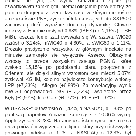
odbicia po tym, jak wyniki Amazona i Apple po
czwartkowym zamknięciu niemal oficjalnie potwierdziły, że
pomimo drugiego z rzędu kwartału, w którym nie rośnie
amerykańskie PKB, zyski spółek należących do S&P500
zachowują dość wyraźnie dodatnią dynamikę. Główne
indeksy w Europie rosły od 0,88% (IBEX) do 2,16% (FTSE
MiB), jeszcze lepiej zachowywała się Warszawa. WIG20
wzrósł o 3,24%, mWIG40 o 4,30%, a sWIG80 o 1,11%.
Drożało praktycznie wszystko, w głównym indeksie na
minusie zamknęło się wyłącznie Asseco. Olbrzymie
wzrosty to przede wszystkim zasługa PGNiG, które
zyskało 15,15% po podpisaniu planu połączenia z
Orlenem, ale dzięki silnym wzrostom cen miedzi 5,87%
zyskiwał KGHM, kolejne największe kontrybucje wniosły
LPP (+7,33%) i Allegro (+6,99%). Za rewelacyjny wynik
mWIGu odpowiadało ING (+13,22%), wspierane przez
Kęty (+5,97%), InterCars (+6,77%) i PEP (+11,32%).
W USA S&P500 wzrosło o 1,42%, a NASDAQ o 1,88%, po
publikacji raportów Amazon zamknął się 10,36% wyżej,
Apple zyskało 3,28%. Na amerykańskim rynku nie można
dłużej mówić o wyprzedaniu, lipiec, który przyniósł zwyżkę
głównego indeksu o 9,1%, a NASDAQ o 12,3%, był