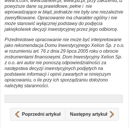
www.ft.com, www.bankier.pl, www.pb.pl, przy założeniu, iż
powyższe dane są prawidłowe, pełne i nie
wprowadzające w błąd, jednakże nie były one niezależnie
zweryfikowane. Opracowanie ma charakter ogólny i nie
może stanowić wyłącznej podstawy do podjęcia
jakiejkolwiek decyzji inwestycyjnej przez jego odbiorcę.
Przedmiotowe opracowanie nie może być interpretowane
jako rekomendacja Domu Inwestycyjnego Xelion Sp. z o.o.
w rozumieniu art. 76 z dnia 29 lipca 2005 roku o obrocie
instrumentami finansowymi. Dom Inwestycyjny Xelion Sp.
z o.o. ani autor nie ponoszą odpowiedzialności za
następstwa decyzji inwestycyjnych podjętych na
podstawie informacji i opinii zawartych w niniejszym
opracowaniu, o ile przy ich sporządzaniu dołożono
należytej staranności.
Poprzedni artykuł
Następny artykuł