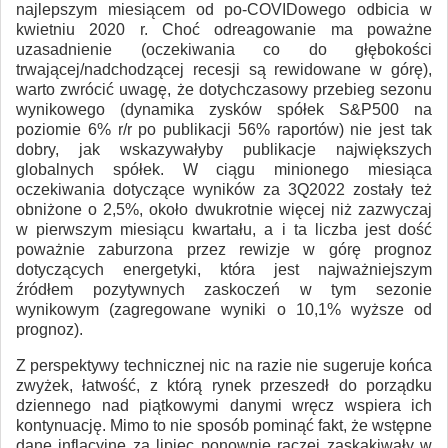
najlepszym miesiącem od po-COVIDowego odbicia w
kwietniu 2020 r. Choć odreagowanie ma poważne
uzasadnienie (oczekiwania co do głębokości
trwającej/nadchodzącej recesji są rewidowane w górę),
warto zwrócić uwagę, że dotychczasowy przebieg sezonu
wynikowego (dynamika zysków spółek S&P500 na
poziomie 6% r/r po publikacji 56% raportów) nie jest tak
dobry, jak wskazywałyby publikacje największych
globalnych spółek. W ciągu minionego miesiąca
oczekiwania dotyczące wyników za 3Q2022 zostały też
obniżone o 2,5%, około dwukrotnie więcej niż zazwyczaj
w pierwszym miesiącu kwartału, a i ta liczba jest dość
poważnie zaburzona przez rewizje w górę prognoz
dotyczących energetyki, która jest najważniejszym
źródłem pozytywnych zaskoczeń w tym sezonie
wynikowym (zagregowane wyniki o 10,1% wyższe od
prognoz).
Z perspektywy technicznej nic na razie nie sugeruje końca
zwyżek, łatwość, z którą rynek przeszedł do porządku
dziennego nad piątkowymi danymi wręcz wspiera ich
kontynuację. Mimo to nie sposób pominąć fakt, że wstępne
dane inflacyjne za lipiec ponownie raczej zaskakiwały w