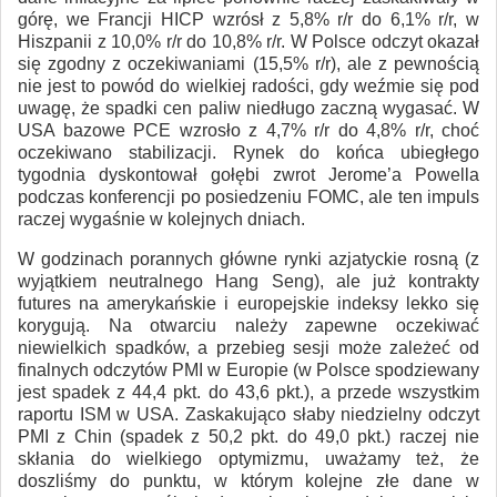
górę, we Francji HICP wzrósł z 5,8% r/r do 6,1% r/r, w
Hiszpanii z 10,0% r/r do 10,8% r/r. W Polsce odczyt okazał
się zgodny z oczekiwaniami (15,5% r/r), ale z pewnością
nie jest to powód do wielkiej radości, gdy weźmie się pod
uwagę, że spadki cen paliw niedługo zaczną wygasać. W
USA bazowe PCE wzrosło z 4,7% r/r do 4,8% r/r, choć
oczekiwano stabilizacji. Rynek do końca ubiegłego
tygodnia dyskontował gołębi zwrot Jerome’a Powella
podczas konferencji po posiedzeniu FOMC, ale ten impuls
raczej wygaśnie w kolejnych dniach.
W godzinach porannych główne rynki azjatyckie rosną (z
wyjątkiem neutralnego Hang Seng), ale już kontrakty
futures na amerykańskie i europejskie indeksy lekko się
korygują. Na otwarciu należy zapewne oczekiwać
niewielkich spadków, a przebieg sesji może zależeć od
finalnych odczytów PMI w Europie (w Polsce spodziewany
jest spadek z 44,4 pkt. do 43,6 pkt.), a przede wszystkim
raportu ISM w USA. Zaskakująco słaby niedzielny odczyt
PMI z Chin (spadek z 50,2 pkt. do 49,0 pkt.) raczej nie
skłania do wielkiego optymizmu, uważamy też, że
doszliśmy do punktu, w którym kolejne złe dane w