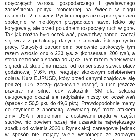
dotyczących wzrostu gospodarczego i gwałtownego
zacieśnienia polityki moneternej na świecie w ciągu
ostatnich 12 miesięcy. Rynki europjeskie rozpoczęły dzień
spokojnie, w niektórych przypadkach nawet lekko się
korygowały, ale przed południem rozpoczęły ruch w górę.
Tak jak można było oczekiwać, prawdziwy handel zaczął
się wraz z publikacją danych z amerykańskiego rynku
pracy. Statystyki zatrudnienia ponownie zaskoczyły tym
razem wzrosło ono o 223 tys. zł (konsensus: 200 tys.), a
stopa bezrobocia spadła do 3,5%. Tym razem rynek wolał
się jednak skupić na niższej od konsensusu stawce płacy
godzinowej (4,6% r/r), reagując skokowym osłabieniem
dolara. Kurs EURUSD, który przed danymi znajdował się
poniżej 1,05, zaczął gwałtownie rosnąć, a ruch jeszcze
przybrał na silne, gdy wskaźnik ISM dla sektora
usługowego okazał się radykalnie niższy od oczekiwań
(spadek z 56,5 pkt. do 49,6 pkt.). Prawdopodobnie mamy
do czynienia z anomalią, wywołaną być może atakiem
zimy USA i problemami z dostawami prądu w części
stanów, nic bowiem raczej nie uzasadnia największego
spadku od kwietnia 2020 r. Rynek akcji zareagował jednak
w sposób nie mający wiele wspólnego ze zdrowym