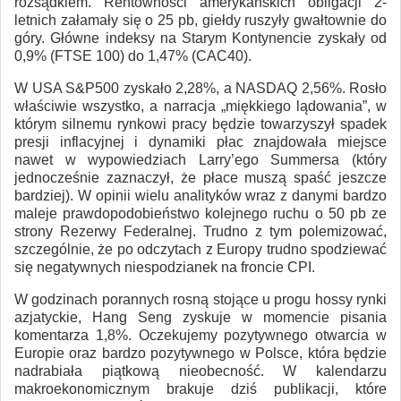
rozsądkiem. Rentowności amerykańskich obligacji 2-
letnich załamały się o 25 pb, giełdy ruszyły gwałtownie do
góry. Główne indeksy na Starym Kontynencie zyskały od
0,9% (FTSE 100) do 1,47% (CAC40).
W USA S&P500 zyskało 2,28%, a NASDAQ 2,56%. Rosło
właściwie wszystko, a narracja „miękkiego lądowania”, w
którym silnemu rynkowi pracy będzie towarzyszył spadek
presji inflacyjnej i dynamiki płac znajdowała miejsce
nawet w wypowiedziach Larry’ego Summersa (który
jednocześnie zaznaczył, że płace muszą spaść jeszcze
bardziej). W opinii wielu analityków wraz z danymi bardzo
maleje prawdopodobieństwo kolejnego ruchu o 50 pb ze
strony Rezerwy Federalnej. Trudno z tym polemizować,
szczególnie, że po odczytach z Europy trudno spodziewać
się negatywnych niespodzianek na froncie CPI.
W godzinach porannych rosną stojące u progu hossy rynki
azjatyckie, Hang Seng zyskuje w momencie pisania
komentarza 1,8%. Oczekujemy pozytywnego otwarcia w
Europie oraz bardzo pozytywnego w Polsce, która będzie
nadrabiała piątkową nieobecność. W kalendarzu
makroekonomicznym brakuje dziś publikacji, które