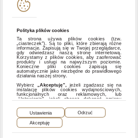
Instytucje współpracujące
Polityka informacyjna DI Xelion
Polityka plików cookies
Ta strona używa plików cookies (tzw.
„ciasteczek”). Są to pliki, które zbierają różne
Zastrzeżenia prawne
informacje. Zapisują się w Twojej przeglądarce,
gdy odwiedzasz naszą stronę internetową.
Korzystamy z plików cookies, aby zaoferować
produkty i usługi na najwyższym poziomie.
ESG
Konieczne pliki cookies zapisują się
automatycznie jako niezbędne do prawidłowego
działania naszej strony.
Dostępność
Wybierz
„Akceptuję”,
jeżeli zgadzasz się na
instalację plików cookies wydajnościowych,
funkcjonalnych oraz reklamowych, lub
„Ustawienia”, jeżeli chcesz dokonać zmiany
ustawień dotyczących plików cookies.
PEŁNA WERSJA SERWISU
Dzięki plikom cookies możemy: udostępniać
Ustawienia
Odrzuć
nasz serwis, dostosowywać go do Twoich
preferencji, a także analizować, jakie strony
Akceptuję
najczęściej odwiedzasz i z jakich stron do nas
© 2025 Dom Inwestycyjny Xelion sp. z o.o. Wszelkie prawa zastrzeżone. Dom
Inwestycyjny Xelion sp. z o.o., ul. Puławska 107, 02-595 Warszawa
przychodzisz. W przypadku wybrania opcji
„
Odrzuć
” zapisane zostaną tylko cookies