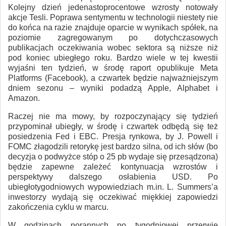
Kolejny dzień jedenastoprocentowe wzrosty notowały
akcje Tesli. Poprawa sentymentu w technologii niestety nie
do końca na razie znajduje oparcie w wynikach spółek, na
poziomie zagregowanym po dotychczasowych
publikacjach oczekiwania wobec sektora są niższe niż
pod koniec ubiegłego roku. Bardzo wiele w tej kwestii
wyjaśni ten tydzień, w środę raport opublikuje Meta
Platforms (Facebook), a czwartek będzie najważniejszym
dniem sezonu – wyniki podadzą Apple, Alphabet i
Amazon.
Raczej nie ma mowy, by rozpoczynający się tydzień
przypominał ubiegły, w środę i czwartek odbędą się też
posiedzenia Fed i EBC. Presja rynkowa, by J. Powell i
FOMC złagodzili retorykę jest bardzo silna, od ich słów (bo
decyzja o podwyżce stóp o 25 pb wydaje się przesądzona)
będzie zapewne zależeć kontynuacja wzrostów i
perspektywy dalszego osłabienia USD. Po
ubiegłotygodniowych wypowiedziach m.in. L. Summers’a
inwestorzy wydają się oczekiwać miękkiej zapowiedzi
zakończenia cyklu w marcu.
W godzinach porannych po tygodniowej przerwie