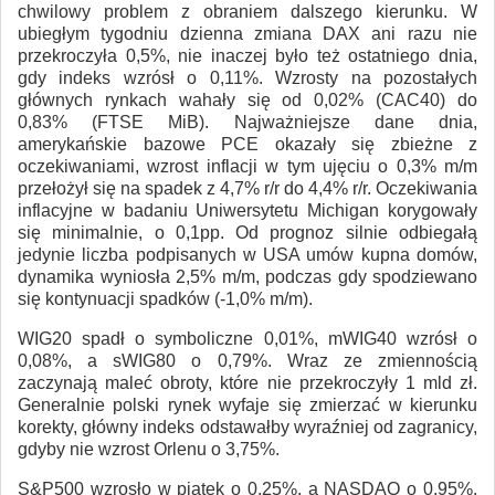
chwilowy problem z obraniem dalszego kierunku. W
ubiegłym tygodniu dzienna zmiana DAX ani razu nie
przekroczyła 0,5%, nie inaczej było też ostatniego dnia,
gdy indeks wzrósł o 0,11%. Wzrosty na pozostałych
głównych rynkach wahały się od 0,02% (CAC40) do
0,83% (FTSE MiB). Najważniejsze dane dnia,
amerykańskie bazowe PCE okazały się zbieżne z
oczekiwaniami, wzrost inflacji w tym ujęciu o 0,3% m/m
przełożył się na spadek z 4,7% r/r do 4,4% r/r. Oczekiwania
inflacyjne w badaniu Uniwersytetu Michigan korygowały
się minimalnie, o 0,1pp. Od prognoz silnie odbiegałą
jedynie liczba podpisanych w USA umów kupna domów,
dynamika wyniosła 2,5% m/m, podczas gdy spodziewano
się kontynuacji spadków (-1,0% m/m).
WIG20 spadł o symboliczne 0,01%, mWIG40 wzrósł o
0,08%, a sWIG80 o 0,79%. Wraz ze zmiennością
zaczynają maleć obroty, które nie przekroczyły 1 mld zł.
Generalnie polski rynek wyfaje się zmierzać w kierunku
korekty, główny indeks odstawałby wyraźniej od zagranicy,
gdyby nie wzrost Orlenu o 3,75%.
S&P500 wzrosło w piątek o 0,25%, a NASDAQ o 0,95%.