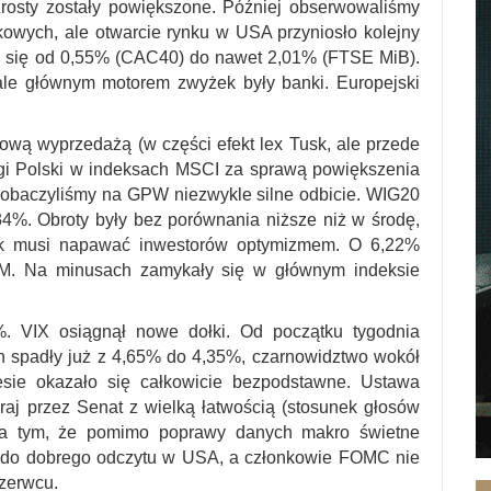
rosty zostały powiększone. Później obserwowaliśmy
kowych, ale otwarcie rynku w USA przyniosło kolejny
ły się od 0,55% (CAC40) do nawet 2,01% (FTSE MiB).
ale głównym motorem zwyżek były banki. Europejski
ową wyprzedażą (w części efekt lex Tusk, ale przede
gi Polski w indeksach MSCI za sprawą powiększenia
) zobaczyliśmy na GPW niezwykle silne odbicie. WIG20
%. Obroty były bez porównania niższe niż w środę,
 tak musi napawać inwestorów optymizmem. O 6,22%
M. Na minusach zamykały się w głównym indeksie
VIX osiągnął nowe dołki. Od początku tygodnia
ch spadły już z 4,65% do 4,35%, czarnowidztwo wokół
esie okazało się całkowicie bezpodstawne. Ustawa
raj przez Senat z wielką łatwością (stosunek głosów
na tym, że pomimo poprawy danych makro świetne
ogę do dobrego odczytu w USA, a członkowie FOMC nie
czerwcu.