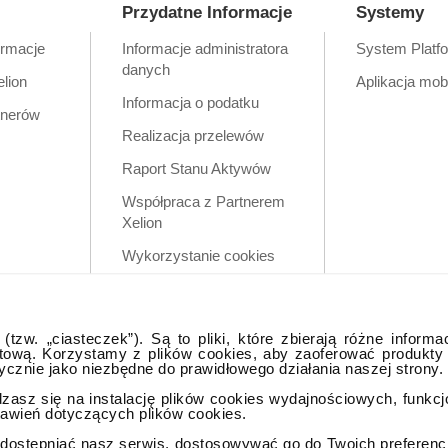
Przydatne Informacje
Systemy
ormacje
Informacje administratora
System Platf
danych
elion
Aplikacja mob
Informacja o podatku
tnerów
Realizacja przelewów
Raport Stanu Aktywów
Współpraca z Partnerem
Xelion
Wykorzystanie cookies
Zastrzeżenia prawne
Polityka prywatności w
tzw. „ciasteczek”). Są to pliki, które zbierają różne informa
aplikacji mobilnej
tową. Korzystamy z plików cookies, aby zaoferować produkty
tycznie jako niezbędne do prawidłowego działania naszej strony.
dzasz się na instalację plików cookies wydajnościowych, funkc
tawień dotyczących plików cookies.
ostępniać nasz serwis, dostosowywać go do Twoich preferencji,