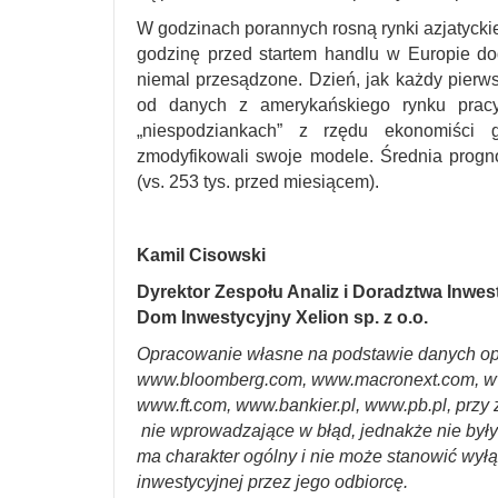
W godzinach porannych rosną rynki azjatycki
godzinę przed startem handlu w Europie dod
niemal przesądzone. Dzień, jak każdy pierws
od danych z amerykańskiego rynku pracy.
„niespodziankach” z rzędu ekonomiści g
zmodyfikowali swoje modele. Średnia progno
(vs. 253 tys. przed miesiącem).
Kamil Cisowski
Dyrektor Zespołu Analiz i Doradztwa Inwe
Dom Inwestycyjny Xelion sp. z o.o.
Opracowanie własne na podstawie danych op
www.bloomberg.com, www.macronext.com, w
www.ft.com, www.bankier.pl, www.pb.pl, przy 
nie wprowadzające w błąd, jednakże nie był
ma charakter ogólny i nie może stanowić wyłą
inwestycyjnej przez jego odbiorcę.