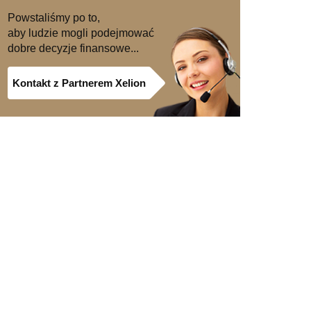
Powstaliśmy po to,
aby ludzie mogli podejmować
dobre decyzje finansowe...
Kontakt z Partnerem Xelion