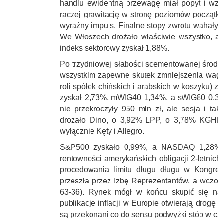
handlu ewidentną przewagę miał popyt i wz
raczej grawitację w stronę poziomów począt
wyraźny impuls. Finalne stopy zwrotu waha
We Włoszech drożało właściwie wszystko, 
indeks sektorowy zyskał 1,88%.
Po trzydniowej słabości scementowanej środ
wszystkim zapewne skutek zmniejszenia wa
roli spółek chińskich i arabskich w koszyku
zyskał 2,73%, mWIG40 1,34%, a sWIG80 0,34
nie przekroczyły 950 mln zł, ale sesja i
drożało Dino, o 3,92% LPP, o 3,78% KGH
wyłącznie Kęty i Allegro.
S&P500 zyskało 0,99%, a NASDAQ 1,28%. 
rentowności amerykańskich obligacji 2-letni
procedowania limitu długu długu w Kongr
przeszła przez Izbę Reprezentantów, a wczo
63-36). Rynek mógł w końcu skupić się 
publikacje inflacji w Europie otwierają dr
są przekonani co do sensu podwyżki stóp w 