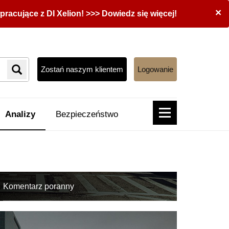
×
acujące z DI Xelion! >>> Dowiedz się więcej!
Zostań naszym klientem
Logowanie
Analizy
Bezpieczeństwo
Komentarz poranny