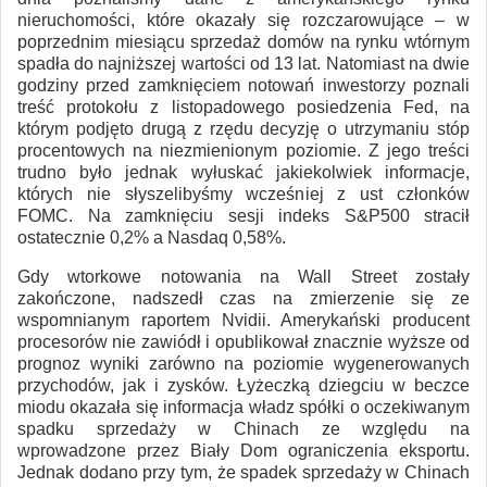
nieruchomości, które okazały się rozczarowujące – w
poprzednim miesiącu sprzedaż domów na rynku wtórnym
spadła do najniższej wartości od 13 lat. Natomiast na dwie
godziny przed zamknięciem notowań inwestorzy poznali
treść protokołu z listopadowego posiedzenia Fed, na
którym podjęto drugą z rzędu decyzję o utrzymaniu stóp
procentowych na niezmienionym poziomie. Z jego treści
trudno było jednak wyłuskać jakiekolwiek informacje,
których nie słyszelibyśmy wcześniej z ust członków
FOMC. Na zamknięciu sesji indeks S&P500 stracił
ostatecznie 0,2% a Nasdaq 0,58%.
Gdy wtorkowe notowania na Wall Street zostały
zakończone, nadszedł czas na zmierzenie się ze
wspomnianym raportem Nvidii. Amerykański producent
procesorów nie zawiódł i opublikował znacznie wyższe od
prognoz wyniki zarówno na poziomie wygenerowanych
przychodów, jak i zysków. Łyżeczką dziegciu w beczce
miodu okazała się informacja władz spółki o oczekiwanym
spadku sprzedaży w Chinach ze względu na
wprowadzone przez Biały Dom ograniczenia eksportu.
Jednak dodano przy tym, że spadek sprzedaży w Chinach