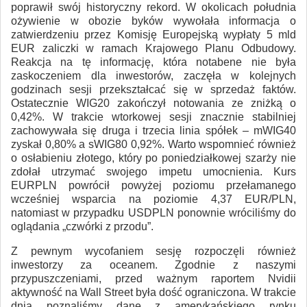
poprawił swój historyczny rekord. W okolicach południa
ożywienie w obozie byków wywołała informacja o
zatwierdzeniu przez Komisję Europejską wypłaty 5 mld
EUR zaliczki w ramach Krajowego Planu Odbudowy.
Reakcja na tę informację, która notabene nie była
zaskoczeniem dla inwestorów, zaczęła w kolejnych
godzinach sesji przekształcać się w sprzedaż faktów.
Ostatecznie WIG20 zakończył notowania ze zniżką o
0,42%. W trakcie wtorkowej sesji znacznie stabilniej
zachowywała się druga i trzecia linia spółek – mWIG40
zyskał 0,80% a sWIG80 0,92%. Warto wspomnieć również
o osłabieniu złotego, który po poniedziałkowej szarży nie
zdołał utrzymać swojego impetu umocnienia. Kurs
EURPLN powrócił powyżej poziomu przełamanego
wcześniej wsparcia na poziomie 4,37 EUR/PLN,
natomiast w przypadku USDPLN ponownie wróciliśmy do
oglądania „czwórki z przodu”.
Z pewnym wycofaniem sesję rozpoczęli również
inwestorzy za oceanem. Zgodnie z naszymi
przypuszczeniami, przed ważnym raportem Nvidii
aktywność na Wall Street była dość ograniczona. W trakcie
dnia poznaliśmy dane z amerykańskiego rynku