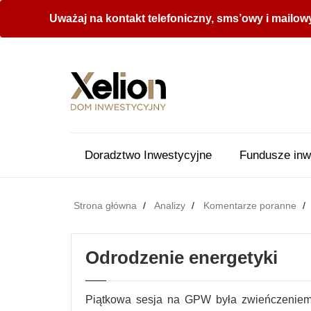
Uważaj na kontakt telefoniczny, sms’owy i mailow
Doradztwo Inwestycyjne
Fundusze inw
Strona główna
Analizy
Komentarze poranne
Odrodzenie energetyki
Piątkowa sesja na GPW była zwieńczeniem s