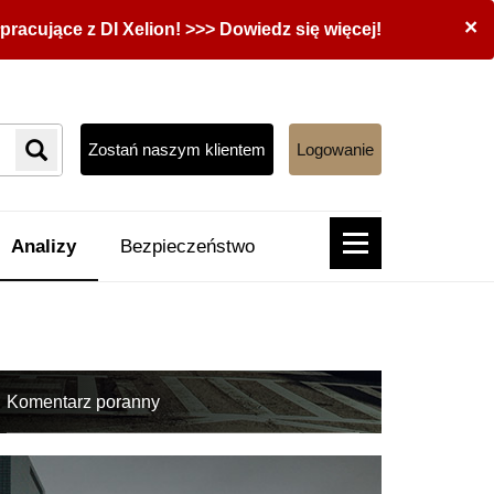
×
acujące z DI Xelion! >>> Dowiedz się więcej!
Zostań naszym klientem
Logowanie
Analizy
Bezpieczeństwo
Komentarz poranny