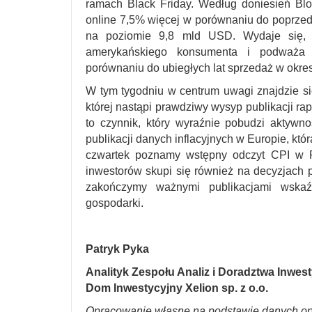
ramach Black Friday. Według doniesień Bl
online 7,5% więcej w porównaniu do poprzed
na poziomie 9,8 mld USD. Wydaje się, ż
amerykańskiego konsumenta i podważa 
porównaniu do ubiegłych lat sprzedaż w okre
W tym tygodniu w centrum uwagi znajdzie
której nastąpi prawdziwy wysyp publikacji ra
to czynnik, który wyraźnie pobudzi aktywn
publikacji danych inflacyjnych w Europie, kt
czwartek poznamy wstępny odczyt CPI w
inwestorów skupi się również na decyzjach 
zakończymy ważnymi publikacjami wskaź
gospodarki.
Patryk Pyka
Analityk Zespołu Analiz i Doradztwa Inwes
Dom Inwestycyjny Xelion sp. z o.o.
Opracowanie własne na podstawie danych op