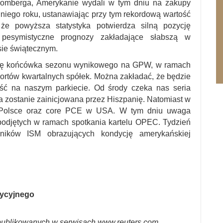
oomberga, Amerykanie wydali w tym dniu na zakupy
niego roku, ustanawiając przy tym rekordową wartość
e powyższa statystyka potwierdza silną pozycję
pesymistyczne prognozy zakładające słabszą w
sie świątecznym.
 się końcówka sezonu wynikowego na GPW, w ramach
portów kwartalnych spółek. Można zakładać, że będzie
ość na naszym parkiecie. Od środy czeka nas seria
óra zostanie zainicjowana przez Hiszpanię. Natomiast w
 Polsce oraz core PCE w USA. W tym dniu uwaga
podjętych w ramach spotkania kartelu OPEC. Tydzień
ników ISM obrazujących kondycję amerykańskiej
tycyjnego
ublikowanych w serwisach www.reuters.com,