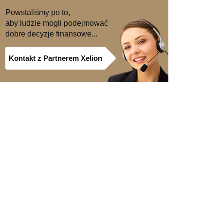
Powstaliśmy po to,
aby ludzie mogli podejmować
dobre decyzje finansowe...
Kontakt z Partnerem Xelion