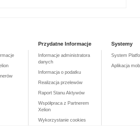
Przydatne Informacje
Systemy
ormacje
Informacje administratora
System Platf
danych
elion
Aplikacja mob
Informacja o podatku
tnerów
Realizacja przelewów
Raport Stanu Aktywów
Współpraca z Partnerem
Xelion
Wykorzystanie cookies
Zastrzeżenia prawne