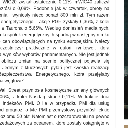
o. WIG20 zyskał ostatecznie 0,11%, mWIG40 zaliczył
wzrósł o 0,08%. Podobnie jak w czwartek, obroty na
enia i wyniosły nieco ponad 800 mln zł. Tym razem
 energetycznego – akcje PGE zyskały 6,36%, z kolei
%, a Taurona o 5,66%. Według doniesień medialnych,
dla spółek energetycznych spadną w następnym roku
 cen obowiązujących na rynku europejskim. Należy
zestniczył praktycznie w euforii rynkowej, która
wyników wyborów parlamentarnych. Nie jest jednak
obliczu zmian na scenie politycznej pojawia się
 Jednym z kluczowych pytań jest kwestia realizacji
ezpieczeństwa Energetycznego, która przejęłaby
na węglowe”.
all Street przyniosła kosmetyczne zmiany głównych
06%, z kolei Nasdaq stracił 0,11%. W trakcie dnia
h indeksów PMI. O ile w przypadku PMI dla usług
d prognoz, o tyle PMI przemysłowy przyniósł lekkie
poziomu 50 pkt. Natomiast o rozczarowaniu na pewno
zedażowych za oceanem, które zostały osiągnięte w