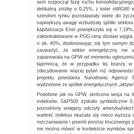
serii rozpoczął fazę ruchu konsolidacyjneg
delikatną zniżkę o 0,25%, z kolei sWIG80 
szerokim rynku pozostawiały wiele do życz
największą uwagę wzbudzały spółki sektora
kapitalizacja Enei powiększyła się o 7,19
zakontraktowane w PGG ceny dostaw węgla 
o ok. 40%, dostosowując się tym samym do
zauważyć, że sektor energetyczny nie uc
zapanowała na GPW od momentu ogłoszenia 
tajemnicą, że w przypadku tej branży w 
zdecydowanie więcej pytań niż odpowiedzi.
projektu powstania Narodowej Agencji B
wydzielone ze spółek energetycznych „aktyw
Podobnie jak na GPW, skrócona sesja na W
indeksów. S&P500 zyskało symbolicznie 0,
poznaliśmy wstępny odczyty amerykańskic
wartość indeksu okazała się nieco wyższa o
rozczarowanie i powrót poniżej kluczowego 
nie można mówić w kontekście wyników spr