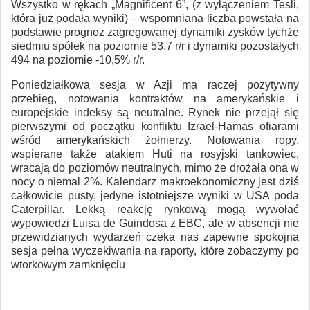
Wszystko w rękach „Magnificent 6”, (z wyłączeniem Tesli,
która już podała wyniki) – wspomniana liczba powstała na
podstawie prognoz zagregowanej dynamiki zysków tychże
siedmiu spółek na poziomie 53,7 r/r i dynamiki pozostałych
494 na poziomie -10,5% r/r.
Poniedziałkowa sesja w Azji ma raczej pozytywny
przebieg, notowania kontraktów na amerykańskie i
europejskie indeksy są neutralne. Rynek nie przejął się
pierwszymi od początku konfliktu Izrael-Hamas ofiarami
wśród amerykańskich żołnierzy. Notowania ropy,
wspierane także atakiem Huti na rosyjski tankowiec,
wracają do poziomów neutralnych, mimo że drożała ona w
nocy o niemal 2%. Kalendarz makroekonomiczny jest dziś
całkowicie pusty, jedyne istotniejsze wyniki w USA poda
Caterpillar. Lekką reakcję rynkową mogą wywołać
wypowiedzi Luisa de Guindosa z EBC, ale w absencji nie
przewidzianych wydarzeń czeka nas zapewne spokojna
sesja pełna wyczekiwania na raporty, które zobaczymy po
wtorkowym zamknięciu