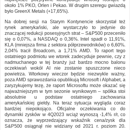
około 1% PKO, Orlen i Pekao. W drugim szeregu gwiazdą
było GreenX Metals (+17,65%).
Na dobrej sesji na Starym Kontynencie skorzystał też
rynek amerykański, ale wystarczyło to jedynie do
znaczącej redukcji posesyjnych strat – S&P500 przeceniło
się o 0,07%, a NASDAQ o 0,36%. Intel spadł o 11,91%,
KLA (mniejsza firma z sektora półprzewodników) o 6,60%.
2,04% tracił Broadcom, a 1,71% AMD. To raport tego
ostatniego podmiotu we wtorek zadecyduje pewnie, czy z
nadmuchanego w tej branży już bardzo mocno balonu
oczekiwań wokół AI nie zostanie spuszczone nieco
powietrza. Wtorkowy wieczor będzie niezwykle ważny,
poza AMD sprawozdania opublikują Microsoft i Alphabet, a
zaryzykujemy tezę, że raport Microsoftu może okazać się
najważniejszym w tym sezonie wynikowym – spółka stoi
absolutnie u podstaw ostatniego zachowania
amerykańskiej giełdy. Na teraz sytuacja wygląda coraz
bardziej niepokojąco. Oficjalne oczekiwania co do
dynamiki zysków w 4Q2023 wciąż wynoszą -1,4% r/r, co
oznacza, że wyprzedzający wskaźnik cena/zysk dla
S&P500 osiągnął nie widziany od 2021 r. poziom 20.