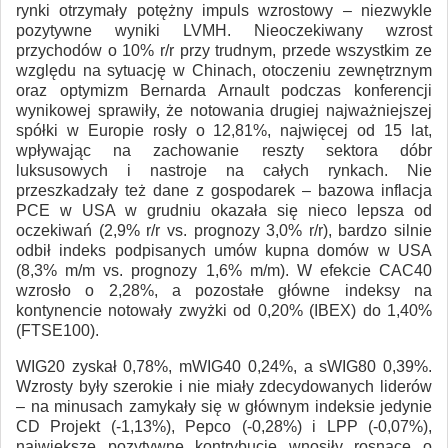
rynki otrzymały potężny impuls wzrostowy – niezwykle
pozytywne wyniki LVMH. Nieoczekiwany wzrost
przychodów o 10% r/r przy trudnym, przede wszystkim ze
względu na sytuację w Chinach, otoczeniu zewnętrznym
oraz optymizm Bernarda Arnault podczas konferencji
wynikowej sprawiły, że notowania drugiej najważniejszej
spółki w Europie rosły o 12,81%, najwięcej od 15 lat,
wpływając na zachowanie reszty sektora dóbr
luksusowych i nastroje na całych rynkach. Nie
przeszkadzały też dane z gospodarek – bazowa inflacja
PCE w USA w grudniu okazała się nieco lepsza od
oczekiwań (2,9% r/r vs. prognozy 3,0% r/r), bardzo silnie
odbił indeks podpisanych umów kupna domów w USA
(8,3% m/m vs. prognozy 1,6% m/m). W efekcie CAC40
wzrosło o 2,28%, a pozostałe główne indeksy na
kontynencie notowały zwyżki od 0,20% (IBEX) do 1,40%
(FTSE100).
WIG20 zyskał 0,78%, mWIG40 0,24%, a sWIG80 0,39%.
Wzrosty były szerokie i nie miały zdecydowanych liderów
– na minusach zamykały się w głównym indeksie jedynie
CD Projekt (-1,13%), Pepco (-0,28%) i LPP (-0,07%),
największe pozytywne kontrybucje wnosiły rosnące o