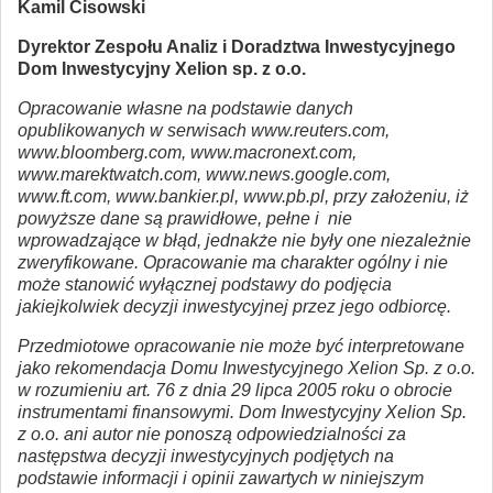
Kamil Cisowski
Dyrektor Zespołu Analiz i Doradztwa Inwestycyjnego
Dom Inwestycyjny Xelion sp. z o.o.
Opracowanie własne na podstawie danych
opublikowanych w serwisach www.reuters.com,
www.bloomberg.com, www.macronext.com,
www.marektwatch.com, www.news.google.com,
www.ft.com, www.bankier.pl, www.pb.pl, przy założeniu, iż
powyższe dane są prawidłowe, pełne i nie
wprowadzające w błąd, jednakże nie były one niezależnie
zweryfikowane. Opracowanie ma charakter ogólny i nie
może stanowić wyłącznej podstawy do podjęcia
jakiejkolwiek decyzji inwestycyjnej przez jego odbiorcę.
Przedmiotowe opracowanie nie może być interpretowane
jako rekomendacja Domu Inwestycyjnego Xelion Sp. z o.o.
w rozumieniu art. 76 z dnia 29 lipca 2005 roku o obrocie
instrumentami finansowymi. Dom Inwestycyjny Xelion Sp.
z o.o. ani autor nie ponoszą odpowiedzialności za
następstwa decyzji inwestycyjnych podjętych na
podstawie informacji i opinii zawartych w niniejszym